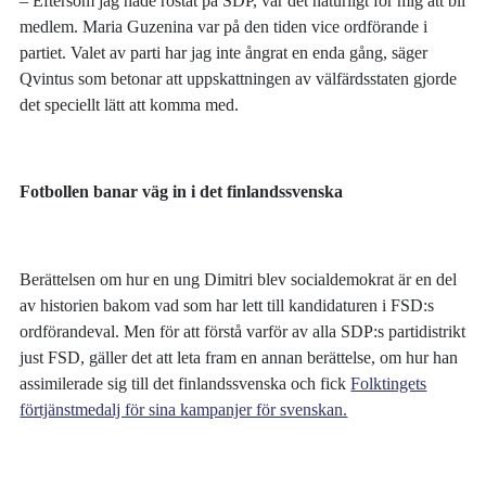
– Eftersom jag hade röstat på SDP, var det naturligt för mig att bli
medlem. Maria Guzenina var på den tiden vice ordförande i
partiet. Valet av parti har jag inte ångrat en enda gång, säger
Qvintus som betonar att uppskattningen av välfärdsstaten gjorde
det speciellt lätt att komma med.
Fotbollen banar väg in i det finlandssvenska
Berättelsen om hur en ung Dimitri blev socialdemokrat är en del
av historien bakom vad som har lett till kandidaturen i FSD:s
ordförandeval. Men för att förstå varför av alla SDP:s partidistrikt
just FSD, gäller det att leta fram en annan berättelse, om hur han
assimilerade sig till det finlandssvenska och fick
Folktingets
förtjänstmedalj för sina kampanjer för svenskan.