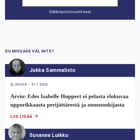
Sähköpostiosoitteesi
DU MISSADE VÄL INTE?
Jukka Sammalisto
ELOKUVA
・
31.7.2026
Arvio: Edes Isabelle Huppert ei pelasta elokuvaa
upporikkaasta perijättärestä ja onnenonkijasta
LUE LISÄÄ
Susanna Luikku