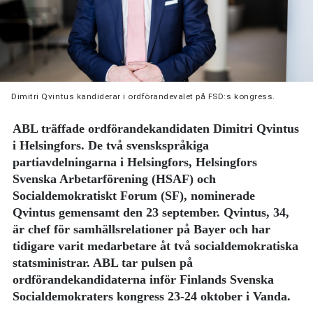
Dimitri Qvintus kandiderar i ordförandevalet på FSD:s kongress.
ABL träffade ordförandekandidaten Dimitri Qvintus
i Helsingfors. De två svenskspråkiga
partiavdelningarna i Helsingfors, Helsingfors
Svenska Arbetarförening (HSAF) och
Socialdemokratiskt Forum (SF), nominerade
Qvintus gemensamt den 23 september. Qvintus, 34,
är chef för samhällsrelationer på Bayer och har
tidigare varit medarbetare åt två socialdemokratiska
statsministrar. ABL tar pulsen på
ordförandekandidaterna inför Finlands Svenska
Socialdemokraters kongress 23-24 oktober i Vanda.