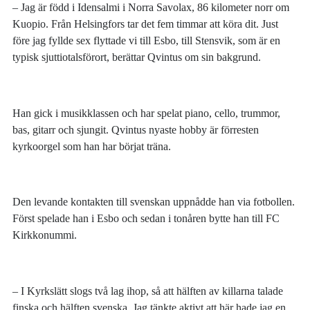
– Jag är född i Idensalmi i Norra Savolax, 86 kilometer norr om
Kuopio. Från Helsingfors tar det fem timmar att köra dit. Just
före jag fyllde sex flyttade vi till Esbo, till Stensvik, som är en
typisk sjuttiotalsförort, berättar Qvintus om sin bakgrund.
Han gick i musikklassen och har spelat piano, cello, trummor,
bas, gitarr och sjungit. Qvintus nyaste hobby är förresten
kyrkoorgel som han har börjat träna.
Den levande kontakten till svenskan uppnådde han via fotbollen.
Först spelade han i Esbo och sedan i tonåren bytte han till FC
Kirkkonummi.
– I Kyrkslätt slogs två lag ihop, så att hälften av killarna talade
finska och hälften svenska. Jag tänkte aktivt att här hade jag en