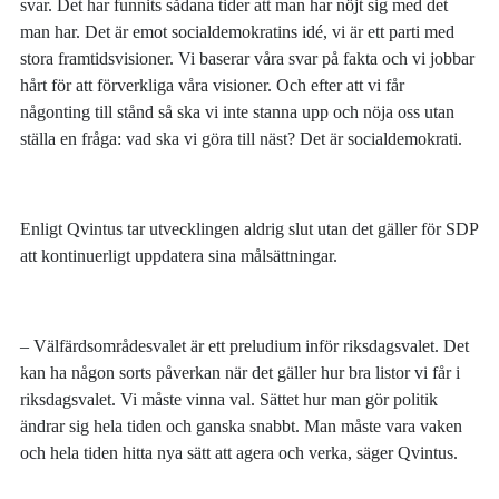
svar. Det har funnits sådana tider att man har nöjt sig med det
man har. Det är emot socialdemokratins idé, vi är ett parti med
stora framtidsvisioner. Vi baserar våra svar på fakta och vi jobbar
hårt för att förverkliga våra visioner. Och efter att vi får
någonting till stånd så ska vi inte stanna upp och nöja oss utan
ställa en fråga: vad ska vi göra till näst? Det är socialdemokrati.
Enligt Qvintus tar utvecklingen aldrig slut utan det gäller för SDP
att kontinuerligt uppdatera sina målsättningar.
– Välfärdsområdesvalet är ett preludium inför riksdagsvalet. Det
kan ha någon sorts påverkan när det gäller hur bra listor vi får i
riksdagsvalet. Vi måste vinna val. Sättet hur man gör politik
ändrar sig hela tiden och ganska snabbt. Man måste vara vaken
och hela tiden hitta nya sätt att agera och verka, säger Qvintus.