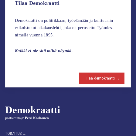
Tilaa Demokraatti
Demokraatti on politiikkaan, työelämään ja kulttuuriin
erikoistunut aikakauslehti, joka on perustettu Työmies-
nimellä vuonna 1895.
Kaikki ei ole sitä miltä näyttää.
Tilaa demokraatti →
Demokraatti
päätoimittaja:
Petri Korhonen
TOIMITUS →