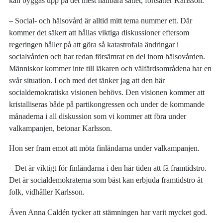
kan byggas upp på det mest hållbara sättet, fortsätter Karlsson.
– Social- och hälsovård är alltid mitt tema nummer ett. Där
kommer det säkert att hållas viktiga diskussioner eftersom
regeringen håller på att göra så katastrofala ändringar i
socialvården och har redan försämrat en del inom hälsovården.
Människor kommer inte till läkaren och välfärdsområdena har en
svår situation. I och med det tänker jag att den här
socialdemokratiska visionen behövs. Den visionen kommer att
kristalliseras både på partikongressen och under de kommande
månaderna i all diskussion som vi kommer att föra under
valkampanjen, betonar Karlsson.
Hon ser fram emot att möta finländarna under valkampanjen.
– Det är viktigt för finländarna i den här tiden att få framtidstro.
Det är socialdemokraterna som bäst kan erbjuda framtidstro åt
folk, vidhåller Karlsson.
Även Anna Caldén tycker att stämningen har varit mycket god.