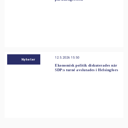
12.5.2026 15:50
Nyheter
Ekonomisk politik diskuterades när
SDP:s turné avslutades i Helsingfors