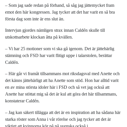
– Som jag sade redan på förhand, så såg jag jättemycket fram
emot den här kongressen. Jag tycker att det har varit en så bra
första dag som inte är ens slut än.
Intervjun gjordes nämligen strax innan Caldén skulle till
utskottsarbete klockan åtta på kvällen.
– Vi har 25 motioner som vi ska gå igenom. Det är jättehärlig
stämning och FSD har varit flitigt uppe i talarstolen, berättar
Caldén.
– Här går vi framåt tillsammans mot riksdagsval med Anette och
det känns jättehärligt att ha Anette som stöd. Hon har alltid varit
en av mina största idoler här i FSD och så vet jag också att
Anette har stöttat mig så det är kul att göra det här tillsammans,
konstaterar Caldén.
– Jag kan säkert tillägga att det är en inspiration att ha sådana här
starka röster som Anna i vår rörelse och jag tycker att det är
viktigt att kvinnorna kör på på svenska också i