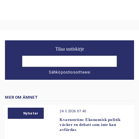
Tilaa uutiskirje
Sähköpostiosoitteesi
MER OM ÄMNET
24.5.2026 07:40
Nyheter
Kvarnström: Ekonomisk politik
väcker en debatt som inte kan
avfärdas