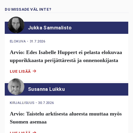
DU MISSADE VÄL INTE?
Jukka Sammalisto
ELOKUVA
・
31.7.2026
Arvio: Edes Isabelle Huppert ei pelasta elokuvaa
upporikkaasta perijättärestä ja onnenonkijasta
LUE LISÄÄ
Susanna Luikku
KIRJALLISUUS
・
30.7.2026
Arvio: Taistelu arktisesta alueesta muuttaa myös
Suomen asemaa