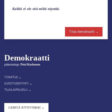
Kaikki ei ole sitä miltä näyttää.
Tilaa demokraatti →
Demokraatti
päätoimittaja:
Petri Korhonen
TOIMITUS →
ILMOITUSMYYNTI →
TILAAJAPALVELU →
LÄHETÄ JUTTUVINKKI →