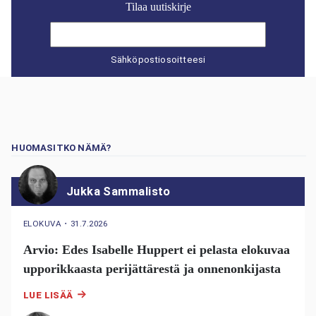
Tilaa uutiskirje
Sähköpostiosoitteesi
HUOMASITKO NÄMÄ?
Jukka Sammalisto
ELOKUVA
・
31.7.2026
Arvio: Edes Isabelle Huppert ei pelasta elokuvaa
upporikkaasta perijättärestä ja onnenonkijasta
LUE LISÄÄ