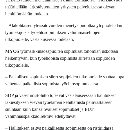
määritellään järjestäytyneitten yritysten palveluksessa olevan
henkilömäärän mukaan.
– Alakohtaisen yleissitovuuden menetys pudottaa yli puolet alan
työntekijöistä työehtosopimuksen vähimmäisehtojen
ulkopuolelle, vastalauseessa todetaan.
MYÖS
työmarkkinaosapuolten sopimusautonomian uskotaan
heikentyvän, kun työehdoista sopimista siirretään sopijoiden
ulkopuolelle.
– Paikallisen sopimisen siirto sopijoiden ulkopuolelle saattaa jopa
vähentää paikallista sopimista työehtosopimuksissa.
SDP ja vasemmistoliitto toteavat vastalauseessaan hallituksen
lakiesityksen vievän työelämän kehittämistä päinvastaiseen
suuntaan kuin kansainväliset sopimukset ja EU:n
vähimmäispalkkadirektiivi edellyttävät.
– Hallituksen esitys paikallisesta sopimisesta on ristiriidassa