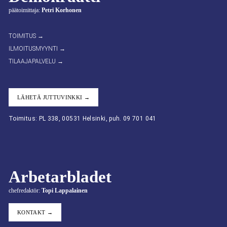
päätoimittaja:
Petri Korhonen
TOIMITUS →
ILMOITUSMYYNTI →
TILAAJAPALVELU →
LÄHETÄ JUTTUVINKKI →
Toimitus: PL 338, 00531 Helsinki, puh. 09 701 041
Arbetarbladet
chefredaktör:
Topi Lappalainen
KONTAKT →