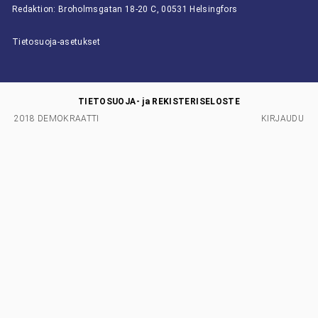
Redaktion: Broholmsgatan 18-20 C, 00531 Helsingfors
Tietosuoja-asetukset
TIETOSUOJA- ja REKISTERISELOSTE
2018 DEMOKRAATTI
KIRJAUDU