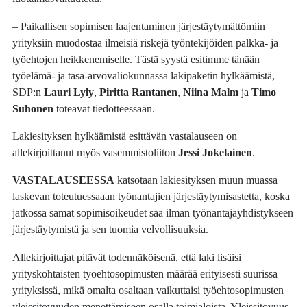
– Paikallisen sopimisen laajentaminen järjestäytymättömiin
yrityksiin muodostaa ilmeisiä riskejä työntekijöiden palkka- ja
työehtojen heikkenemiselle. Tästä syystä esitimme tänään
työelämä- ja tasa-arvovaliokunnassa lakipaketin hylkäämistä,
SDP:n
Lauri Lyly
,
Piritta Rantanen
,
Niina Malm
ja
Timo
Suhonen
toteavat tiedotteessaan.
Lakiesityksen hylkäämistä esittävän vastalauseen on
allekirjoittanut myös vasemmistoliiton
Jessi Jokelainen
.
VASTALAUSEESSA
katsotaan lakiesityksen muun muassa
laskevan toteutuessaaan työnantajien järjestäytymisastetta, koska
jatkossa samat sopimisoikeudet saa ilman työnantajayhdistykseen
järjestäytymistä ja sen tuomia velvollisuuksia.
Allekirjoittajat pitävät todennäköisenä, että laki lisäisi
yrityskohtaisten työehtosopimusten määrää erityisesti suurissa
yrityksissä, mikä omalta osaltaan vaikuttaisi työehtosopimusten
yleissitovuuden menettämiseen osalla toimialoista. Yleissitovuus