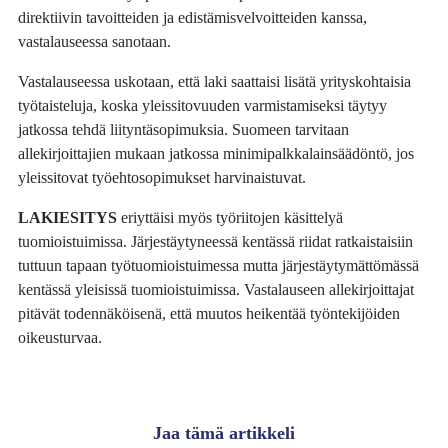
direktiivin tavoitteiden ja edistämisvelvoitteiden kanssa,
vastalauseessa sanotaan.
Vastalauseessa uskotaan, että laki saattaisi lisätä yrityskohtaisia
työtaisteluja, koska yleissitovuuden varmistamiseksi täytyy
jatkossa tehdä liityntäsopimuksia. Suomeen tarvitaan
allekirjoittajien mukaan jatkossa minimipalkkalainsäädöntö, jos
yleissitovat työehtosopimukset harvinaistuvat.
LAKIESITYS
eriyttäisi myös työriitojen käsittelyä
tuomioistuimissa. Järjestäytyneessä kentässä riidat ratkaistaisiin
tuttuun tapaan työtuomioistuimessa mutta järjestäytymättömässä
kentässä yleisissä tuomioistuimissa. Vastalauseen allekirjoittajat
pitävät todennäköisenä, että muutos heikentää työntekijöiden
oikeusturvaa.
Jaa tämä artikkeli