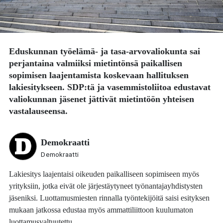
Eduskunnan työelämä- ja tasa-arvovaliokunta sai
perjantaina valmiiksi mietintönsä paikallisen
sopimisen laajentamista koskevaan hallituksen
lakiesitykseen. SDP:tä ja vasemmistoliitoa edustavat
valiokunnan jäsenet jättivät mietintöön yhteisen
vastalauseensa.
Demokraatti
Demokraatti
Lakiesitys laajentaisi oikeuden paikalliseen sopimiseen myös
yrityksiin, jotka eivät ole järjestäytyneet työnantajayhdistysten
jäseniksi. Luottamusmiesten rinnalla työntekijöitä saisi esityksen
mukaan jatkossa edustaa myös ammattiliittoon kuulumaton
luottamusvaltuutettu.