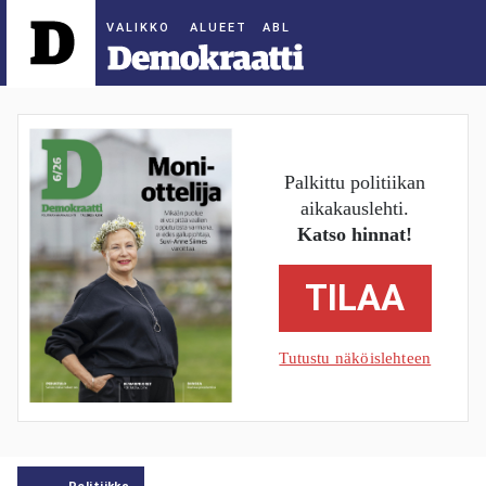
ALUEET
Palkittu politiikan
aikakauslehti.
Katso hinnat!
TILAA
Tutustu näköislehteen
Politiikka