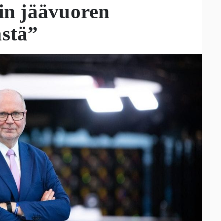
ain jäävuoren
ästä”