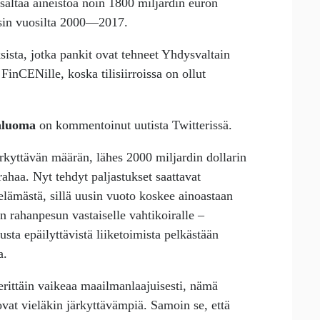
sältää aineistoa noin 1800 miljardin euron
ääosin vuosilta 2000—2017.
ksista, jotka pankit ovat tehneet Yhdysvaltain
FinCENille, koska tilisiirroissa on ollut
äluoma
on kommentoinut uutista Twitterissä.
kyttävän määrän, lähes 2000 miljardin dollarin
 rahaa. Nyt tehdyt paljastukset saattavat
elämästä, sillä uusin vuoto koskee ainoastaan
in rahanpesun vastaiselle vahtikoiralle –
sta epäilyttävistä liiketoimista pelkästään
a.
erittäin vaikeaa maailmanlaajuisesti, nämä
ovat vieläkin järkyttävämpiä. Samoin se, että