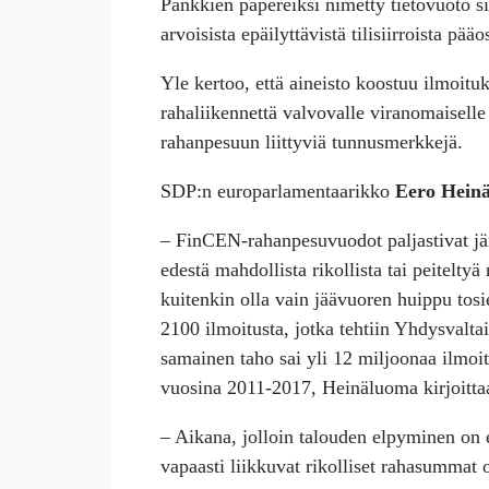
Pankkien papereiksi nimetty tietovuoto si
arvoisista epäilyttävistä tilisiirroista p
Yle kertoo, että aineisto koostuu ilmoitu
rahaliikennettä valvovalle viranomaiselle 
rahanpesuun liittyviä tunnusmerkkejä.
SDP:n europarlamentaarikko
Eero Hein
– FinCEN-rahanpesuvuodot paljastivat jär
edestä mahdollista rikollista tai peiteltyä
kuitenkin olla vain jäävuoren huippu tosi
2100 ilmoitusta, jotka tehtiin Yhdysvalta
samainen taho sai yli 12 miljoonaa ilmoitu
vuosina 2011-2017, Heinäluoma kirjoitta
– Aikana, jolloin talouden elpyminen on 
vapaasti liikkuvat rikolliset rahasummat 