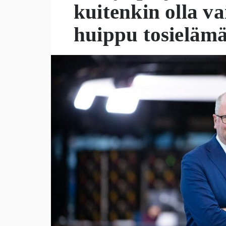
kuitenkin olla v
huippu tosieläm