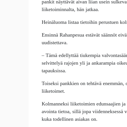
pankit näyttävät aivan liian usein sulkeva
liiketoiminnalta, hän jatkaa.
Heinäluoma listaa tietoihin perustuen kol
Ensinnä Rahanpesua estävät säännöt eivät 
uudistettava.
– Tämä edellyttää tiukempia valvontasää
selvittelyä rajojen yli ja ankarampia oik
tapauksissa.
Toiseksi pankkien on tehtävä enemmän, ol
liiketoimet.
Kolmanneksi liiketoimien edunsaajien ja y
avointa tietoa, sillä jopa viidenneksessä 
kuka todellinen asiakas on.