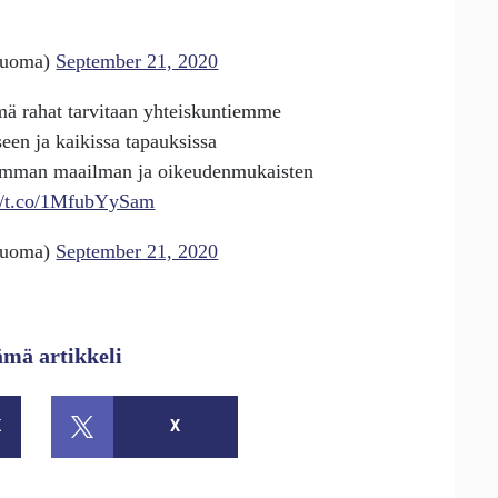
luoma)
September 21, 2020
ä rahat tarvitaan yhteiskuntiemme
een ja kaikissa tapauksissa
emman maailman ja oikeudenmukaisten
://t.co/1MfubYySam
luoma)
September 21, 2020
ämä artikkeli
K
X