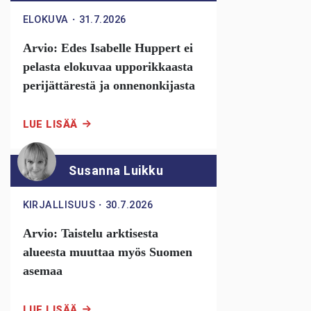
ELOKUVA
・
31.7.2026
Arvio: Edes Isabelle Huppert ei
pelasta elokuvaa upporikkaasta
perijättärestä ja onnenonkijasta
LUE LISÄÄ
Susanna Luikku
KIRJALLISUUS
・
30.7.2026
Arvio: Taistelu arktisesta
alueesta muuttaa myös Suomen
asemaa
LUE LISÄÄ