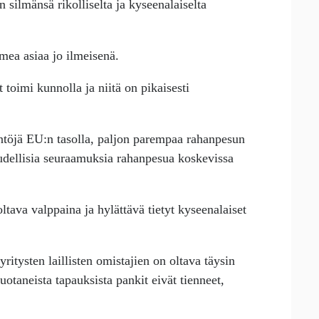
n silmänsä rikolliselta ja kyseenalaiselta
mea asiaa jo ilmeisenä.
toimi kunnolla ja niitä on pikaisesti
ntöjä EU:n tasolla, paljon parempaa rahanpesun
eudellisia seuraamuksia rahanpesua koskevissa
tava valppaina ja hylättävä tietyt kyseenalaiset
ritysten laillisten omistajien on oltava täysin
vuotaneista tapauksista pankit eivät tienneet,