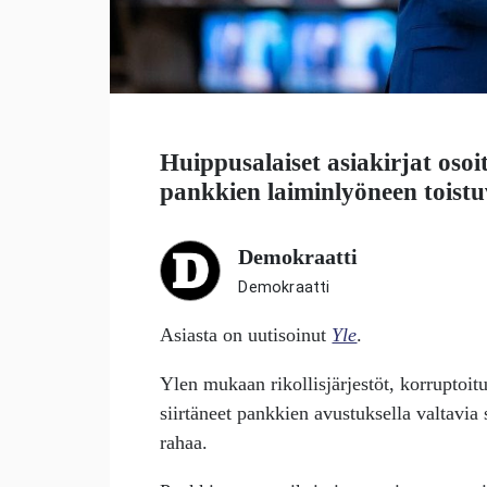
Huippusalaiset asiakirjat osoi
pankkien laiminlyöneen toist
Demokraatti
Demokraatti
Asiasta on uutisoinut
Yle
.
Ylen mukaan rikollisjärjestöt, korruptoitun
siirtäneet pankkien avustuksella valtavia 
rahaa.