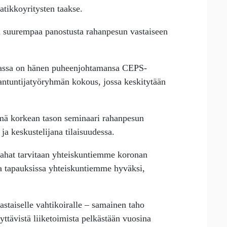
atikkoyritysten taakse.
suurempaa panostusta rahanpesun vastaiseen
uvassa on hänen puheenjohtamansa CEPS-
antuntijatyöryhmän kokous, jossa keskitytään
ämä korkean tason seminaari rahanpesun
a keskustelijana tilaisuudessa.
ahat tarvitaan yhteiskuntiemme koronan
sa tapauksissa yhteiskuntiemme hyväksi,
astaiselle vahtikoiralle – samainen taho
lyttävistä liiketoimista pelkästään vuosina