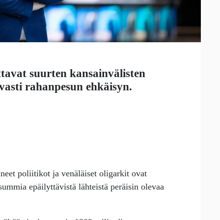
ttavat suurten kansainvälisten
uvasti rahanpesun ehkäisyn.
eet poliitikot ja venäläiset oligarkit ovat
summia epäilyttävistä lähteistä peräisin olevaa