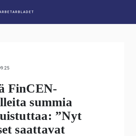
09:25
ää FinCEN-
ulleita summia
uistuttaa: ”Nyt
set saattavat