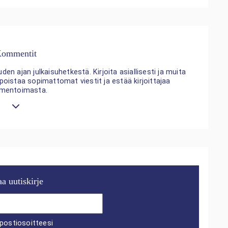
ommentit
n ajan julkaisuhetkestä. Kirjoita asiallisesti ja muita
 poistaa sopimattomat viestit ja estää kirjoittajaa
mentoimasta.
aa uutiskirje
postiosoitteesi