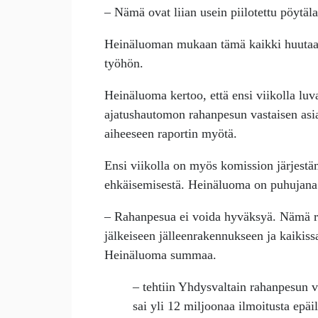
– Nämä ovat liian usein piilotettu pöytäla
Heinäluoman mukaan tämä kaikki huutaa 
työhön.
Heinäluoma kertoo, että ensi viikolla l
ajatushautomon rahanpesun vastaisen asi
aiheeseen raportin myötä.
Ensi viikolla on myös komission järjest
ehkäisemisestä. Heinäluoma on puhujana j
– Rahanpesua ei voida hyväksyä. Nämä r
jälkeiseen jälleenrakennukseen ja kaikis
Heinäluoma summaa.
– tehtiin Yhdysvaltain rahanpesun v
sai yli 12 miljoonaa ilmoitusta epäi