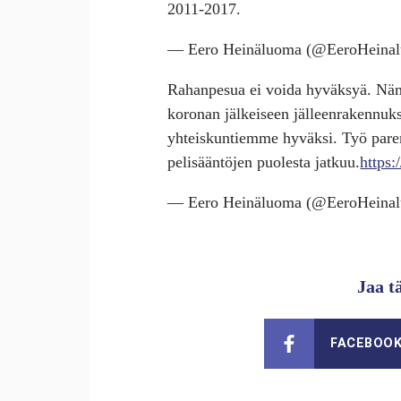
2011-2017.
— Eero Heinäluoma (@EeroHeina
Rahanpesua ei voida hyväksyä. Näm
koronan jälkeiseen jälleenrakennuks
yhteiskuntiemme hyväksi. Työ par
pelisääntöjen puolesta jatkuu.
https
— Eero Heinäluoma (@EeroHeina
Jaa t
FACEBOO