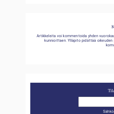
K
Artikkeleita voi kommentoida yhden vuorokaude
kunnioittaen. Ylläpito pidättää oikeuden
kom
Til
Sähkö