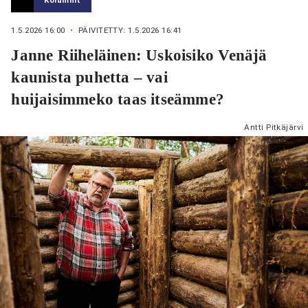
1.5.2026 16:00
・ PÄIVITETTY: 1.5.2026 16:41
Janne Riiheläinen: Uskoisiko Venäjä
kaunista puhetta – vai
huijaisimmeko taas itseämme?
Antti Pitkäjärvi