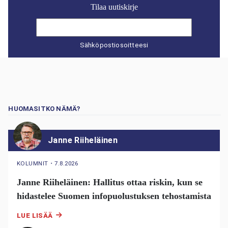
Tilaa uutiskirje
Sähköpostiosoitteesi
HUOMASITKO NÄMÄ?
Janne Riiheläinen
KOLUMNIT
・
7.8.2026
Janne Riiheläinen: Hallitus ottaa riskin, kun se
hidastelee Suomen infopuolustuksen tehostamista
LUE LISÄÄ