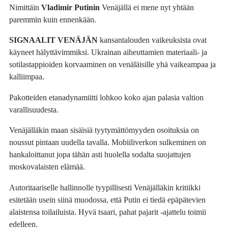
Nimittäin
Vladimir Putinin
Venäjällä ei mene nyt yhtään
paremmin kuin ennenkään.
SIGNAALIT VENÄJÄN
kansantalouden vaikeuksista ovat
käyneet hälyttävimmiksi. Ukrainan aiheuttamien materiaali- ja
sotilastappioiden korvaaminen on venäläisille yhä vaikeampaa ja
kalliimpaa.
Pakotteiden etanadynamiitti lohkoo koko ajan palasia valtion
varallisuudesta.
Venäjälläkin maan sisäisiä tyytymättömyyden osoituksia on
noussut pintaan uudella tavalla. Mobiiliverkon sulkeminen on
hankaloittanut jopa tähän asti huolella sodalta suojattujen
moskovalaisten elämää.
Autoritaariselle hallinnolle tyypillisesti Venäjälläkin kritiikki
esitetään usein siinä muodossa, että Putin ei tiedä epäpätevien
alaistensa toilailuista. Hyvä tsaari, pahat pajarit -ajattelu toimii
edelleen.