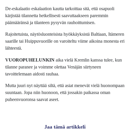
De-eskalaatio eskalaation kautta tarkoittaa sitä, että osapuoli
kärjistää tilannetta hetkellisesti saavuttaakseen paremmin
päämääränsä ja tilanteen pysyvän rauhoittumisen.
Rajoitetuista, näytösluonteisista hyökkäyksistä Baltiaan, Itämeren
saarille tai Huippuvuorille on varoiteltu viime aikoina monesta eri
lähteestä.
VUOROPUHELUNKIN
aika vielä Kremlin kanssa tulee, kun
tilanne paranee ja voimme olettaa Venäjän siirtyneen
tavoittelemaan aidosti rauhaa.
Mutta juuri nyt näyttää siltä, että asiat menevät vielä huonompaan
suuntaan. Jopa niin huonoon, että jossakin paikassa oman
puheenvuoronsa saavat aseet.
Jaa tämä artikkeli