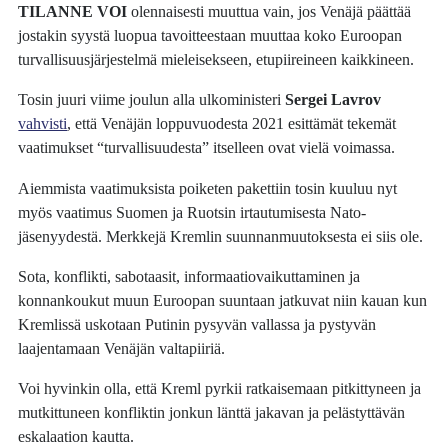
TILANNE VOI
olennaisesti muuttua vain, jos Venäjä päättää
jostakin syystä luopua tavoitteestaan muuttaa koko Euroopan
turvallisuusjärjestelmä mieleisekseen, etupiireineen kaikkineen.
Tosin juuri viime joulun alla ulkoministeri
Sergei Lavrov
vahvisti
, että Venäjän loppuvuodesta 2021 esittämät tekemät
vaatimukset “turvallisuudesta” itselleen ovat vielä voimassa.
Aiemmista vaatimuksista poiketen pakettiin tosin kuuluu nyt
myös vaatimus Suomen ja Ruotsin irtautumisesta Nato-
jäsenyydestä. Merkkejä Kremlin suunnanmuutoksesta ei siis ole.
Sota, konflikti, sabotaasit, informaatiovaikuttaminen ja
konnankoukut muun Euroopan suuntaan jatkuvat niin kauan kun
Kremlissä uskotaan Putinin pysyvän vallassa ja pystyvän
laajentamaan Venäjän valtapiiriä.
Voi hyvinkin olla, että Kreml pyrkii ratkaisemaan pitkittyneen ja
mutkittuneen konfliktin jonkun länttä jakavan ja pelästyttävän
eskalaation kautta.