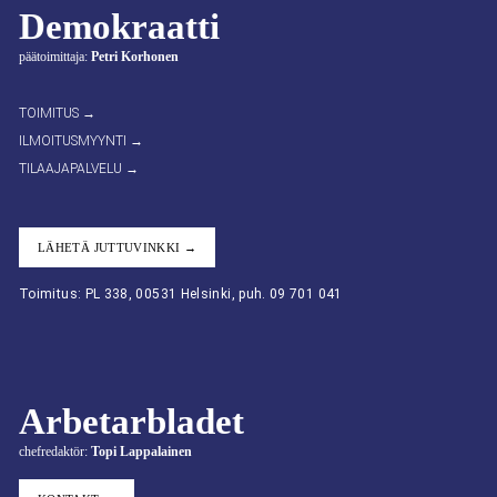
Demokraatti
päätoimittaja:
Petri Korhonen
TOIMITUS →
ILMOITUSMYYNTI →
TILAAJAPALVELU →
LÄHETÄ JUTTUVINKKI →
Toimitus: PL 338, 00531 Helsinki, puh. 09 701 041
Arbetarbladet
chefredaktör:
Topi Lappalainen