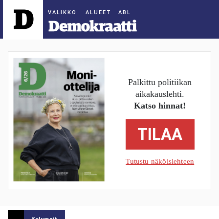
ALUEET
Palkittu politiikan
aikakauslehti.
Katso hinnat!
TILAA
Tutustu näköislehteen
Kolumnit