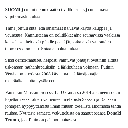
SUOMI
ja muut demokraattiset valtiot sen sijaan haluavat
vilpittömästi rauhaa.
Tämä johtuu siitä, että länsimaat haluavat käydä kauppaa ja
vaurastua. Kannusteena on politiikka: aina seuraavissa vaaleissa
kansalaiset heittävät pihalle päättäjät, jotka eivät vaurauden
tuomisessa onnistu. Sotaa ei halua kukaan.
Siksi demokraattiset, helposti vaihtuvat johtajat ovat niin alttiita
uskomaan rauhanlupauksiin ja järkipuheen voimaan. Putinin
Venäjä on vuodesta 2008 käyttänyt tätä länsijohtajien
määräaikaisuutta hyväkseen.
Varsinkin Minskin prosessi Itä-Ukrainassa 2014 alkaneen sodan
lopettamiseksi oli eri vaiheineen melkoista Saksan ja Ranskan
johtajien hyppyyttämistä ilman mitään todellista aikomusta tehdä
rauhaa. Nyt tästä samasta vetkuttelusta on saanut osansa
Donald
Trump
, jota Putin on pelannut taitavasti.