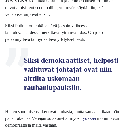
JOS VENÄJÄ
jatkaa Ukrainan ja demokraattisen maailman
uuvuttamista entiseen malliin, voi myös käydä niin, että
venäläiset uupuvat ensin.
Siksi Putinin on ehkä tehtävä jossain vaiheessa
lähitulevaisuudessa merkittävä rytminvaihdos. On joko
peräännyttävä tai hyökättävä yllätyksellisesti.
Siksi demokraattiset, helposti
vaihtuvat johtajat ovat niin
alttiita uskomaan
rauhanlupauksiin.
Hänen sanomisensa kertovat rauhasta, mutta samaan aikaan hän
paitsi rakentaa Venäjän sotakonetta, myös
hyökkää
monin tavoin
demokraattisia maita vastaan.