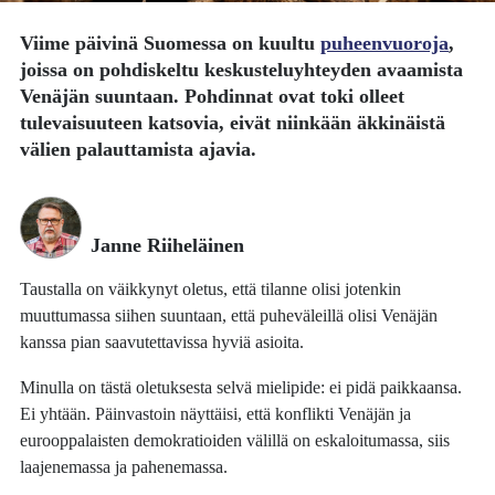
Viime päivinä Suomessa on kuultu
puheenvuoroja
,
joissa on pohdiskeltu keskusteluyhteyden avaamista
Venäjän suuntaan. Pohdinnat ovat toki olleet
tulevaisuuteen katsovia, eivät niinkään äkkinäistä
välien palauttamista ajavia.
Janne Riiheläinen
Taustalla on väikkynyt oletus, että tilanne olisi jotenkin
muuttumassa siihen suuntaan, että puheväleillä olisi Venäjän
kanssa pian saavutettavissa hyviä asioita.
Minulla on tästä oletuksesta selvä mielipide: ei pidä paikkaansa.
Ei yhtään. Päinvastoin näyttäisi, että konflikti Venäjän ja
eurooppalaisten demokratioiden välillä on eskaloitumassa, siis
laajenemassa ja pahenemassa.