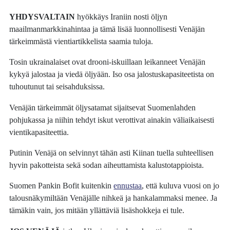
YHDYSVALTAIN
hyökkäys Iraniin nosti öljyn
maailmanmarkkinahintaa ja tämä lisää luonnollisesti Venäjän
tärkeimmästä vientiartikkelista saamia tuloja.
Tosin ukrainalaiset ovat drooni-iskuillaan leikanneet Venäjän
kykyä jalostaa ja viedä öljyään. Iso osa jalostuskapasiteetista on
tuhoutunut tai seisahduksissa.
Venäjän tärkeimmät öljysatamat sijaitsevat Suomenlahden
pohjukassa ja niihin tehdyt iskut verottivat ainakin väliaikaisesti
vientikapasiteettia.
Putinin Venäjä on selvinnyt tähän asti Kiinan tuella suhteellisen
hyvin pakotteista sekä sodan aiheuttamista kalustotappioista.
Suomen Pankin Bofit kuitenkin
ennustaa
, että kuluva vuosi on jo
talousnäkymiltään Venäjälle nihkeä ja hankalammaksi menee. Ja
tämäkin vain, jos mitään yllättäviä lisäshokkeja ei tule.