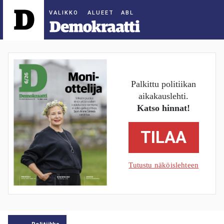
ALUEET
Palkittu politiikan
aikakauslehti.
Katso hinnat!
TILAA
Tutustu näköislehteen
Politiikka