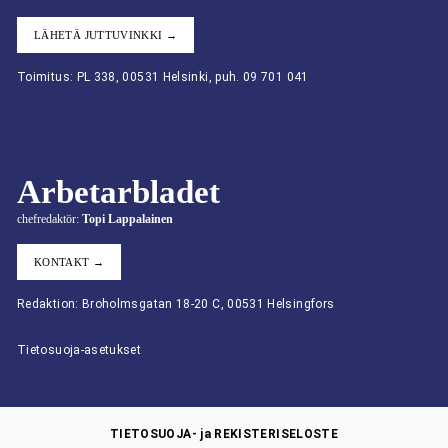
LÄHETÄ JUTTUVINKKI →
Toimitus: PL 338, 00531 Helsinki, puh. 09 701 041
Arbetarbladet
chefredaktör:
Topi Lappalainen
KONTAKT →
Redaktion: Broholmsgatan 18-20 C, 00531 Helsingfors
Tietosuoja-asetukset
TIETOSUOJA- ja REKISTERISELOSTE