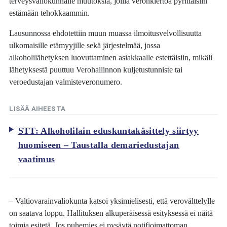
terveysvaliokunnalle muutoksia, joilla veronkiertoa pyrittäisiin
estämään tehokkaammin.
Lausunnossa ehdotettiin muun muassa ilmoitusvelvollisuutta
ulkomaisille etämyyjille sekä järjestelmää, jossa
alkoholilähetyksen luovuttaminen asiakkaalle estettäisiin, mikäli
lähetyksestä puuttuu Verohallinnon kuljetustunniste tai
veroedustajan valmisteveronumero.
LISÄÄ AIHEESTA
STT: Alkoholilain eduskuntakäsittely siirtyy
huomiseen – Taustalla demariedustajan
vaatimus
– Valtiovarainvaliokunta katsoi yksimielisesti, että verovälttelylle
on saatava loppu. Hallituksen alkuperäisessä esityksessä ei näitä
toimia esitetä. Jos puhemies ei pysäytä notifioimattoman