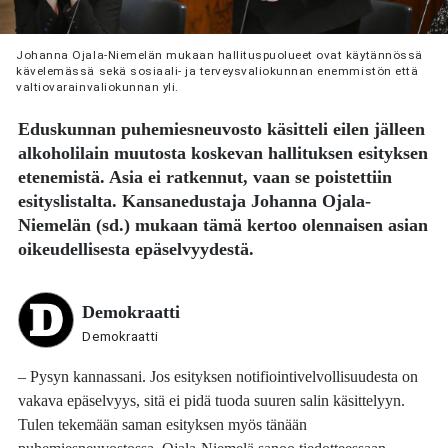
Johanna Ojala-Niemelän mukaan hallituspuolueet ovat käytännössä
kävelemässä sekä sosiaali- ja terveysvaliokunnan enemmistön että
valtiovarainvaliokunnan yli.
Eduskunnan puhemiesneuvosto käsitteli eilen jälleen
alkoholilain muutosta koskevan hallituksen esityksen
etenemistä. Asia ei ratkennut, vaan se poistettiin
esityslistalta. Kansanedustaja
Johanna Ojala-
Niemelän
(sd.) mukaan tämä kertoo olennaisen asian
oikeudellisesta epäselvyydestä.
Demokraatti
Demokraatti
– Pysyn kannassani. Jos esityksen notifiointivelvollisuudesta on
vakava epäselvyys, sitä ei pidä tuoda suuren salin käsittelyyn.
Tulen tekemään saman esityksen myös tänään