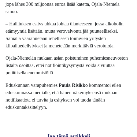
jopa lähes 300 miljoonaa euroa lisää katetta, Ojala-Niemelä
sanoo.
– Hallituksen esitys uhkaa johtaa tilanteeseen, jossa alkoholin
etämyyntiä lisätään, mutta verovalvonta jää puutteelliseksi.
Samalla vaarannetaan rehellisesti toimivien yritysten
kilpailuedellytykset ja menetetään merkittäviä verotuloja.
Ojala-Niemelän mukaan asian poistuminen puhemiesneuvoston
listalta osoittaa, ettei notifiointikysymystä voida sivuuttaa
poliittisella enemmistöllä.
Eduskunnan varapuhemies
Paula Risikko
kommentoi eilen
eduskunnassa medialle, että hänen näkemyksensä mukaan
notifikaatiota ei tarvita ja esityksen voi tuoda tänään
eduskuntakäsittelyyn.
Jaa tämä artikkeli