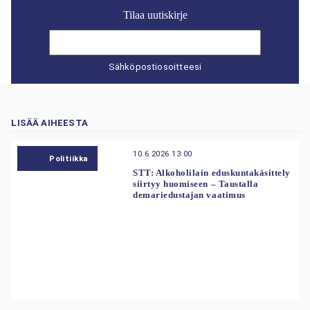
Tilaa uutiskirje
Sähköpostiosoitteesi
LISÄÄ AIHEESTA
10.6.2026 13:00
Politiikka
STT: Alkoholilain eduskuntakäsittely
siirtyy huomiseen – Taustalla
demariedustajan vaatimus