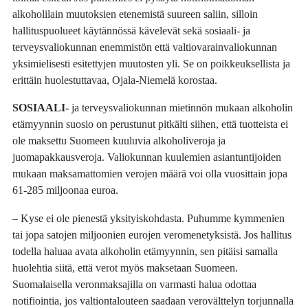
alkoholilain muutoksien etenemistä suureen saliin, silloin
hallituspuolueet käytännössä kävelevät sekä sosiaali- ja
terveysvaliokunnan enemmistön että valtiovarainvaliokunnan
yksimielisesti esitettyjen muutosten yli. Se on poikkeuksellista ja
erittäin huolestuttavaa, Ojala-Niemelä korostaa.
SOSIAALI-
ja terveysvaliokunnan mietinnön mukaan alkoholin
etämyynnin suosio on perustunut pitkälti siihen, että tuotteista ei
ole maksettu Suomeen kuuluvia alkoholiveroja ja
juomapakkausveroja. Valiokunnan kuulemien asiantuntijoiden
mukaan maksamattomien verojen määrä voi olla vuosittain jopa
61-285 miljoonaa euroa.
– Kyse ei ole pienestä yksityiskohdasta. Puhumme kymmenien
tai jopa satojen miljoonien eurojen veromenetyksistä. Jos hallitus
todella haluaa avata alkoholin etämyynnin, sen pitäisi samalla
huolehtia siitä, että verot myös maksetaan Suomeen.
Suomalaisella veronmaksajilla on varmasti halua odottaa
notifiointia, jos valtiontalouteen saadaan verovälttelyn torjunnalla