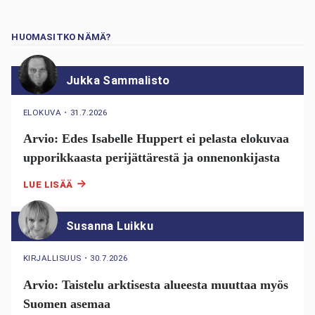
HUOMASITKO NÄMÄ?
Jukka Sammalisto
ELOKUVA
・
31.7.2026
Arvio: Edes Isabelle Huppert ei pelasta elokuvaa
upporikkaasta perijättärestä ja onnenonkijasta
LUE LISÄÄ
Susanna Luikku
KIRJALLISUUS
・
30.7.2026
Arvio: Taistelu arktisesta alueesta muuttaa myös
Suomen asemaa