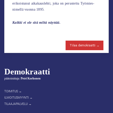
erikoistunut aikakauslehti, joka on perustettu Työmies-
nimellä vuonna 1895.
Kaikki ei ole sitä miltä näyttää.
Tilaa demokraatti →
Demokraatti
päätoimittaja:
Petri Korhonen
TOIMITUS →
ILMOITUSMYYNTI →
TILAAJAPALVELU →