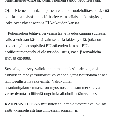
puhemiesneuvostossa, Ojala-Niemelä sanoo tiedotteessaan.
Ojala-Niemelän mukaan puhemiehen on huolehdittava siitä, että
eduskunnan täysistunto käsittelee vain sellaisia lakiesityksiä,
jotka ovat yhteensopivia EU-oikeuden kanssa.
– Puhemiehen tehtävä on varmistaa, että eduskunnan suuressa
salissa voidaan käsitellä vain sellaisia lakiesityksiä, jotka on
sovitettu yhteensopiviksi EU-oikeuden kanssa. EU-
notifiointimenettely ei ole muodollisuus, vaan jäsenvaltioita
sitovaa oikeutta.
Sosiaali- ja terveysvaliokunnan mietinnössä todetaan, että
esitykseen tehdyt muutokset voivat edellyttää notifiointia ennen
lain lopullista hyväksymistä. Valiokunnan
asiantuntijakuulemisissa on myös nostettu esiin merkittäviä
verovalvontaan liittyviä ongelmia alkoholin etämyynnissä.
KANNANOTOSSA
muistutetaan, että valtiovarainvaliokunta
esitti yksimielisesti lausunnossaan sosiaali- ja