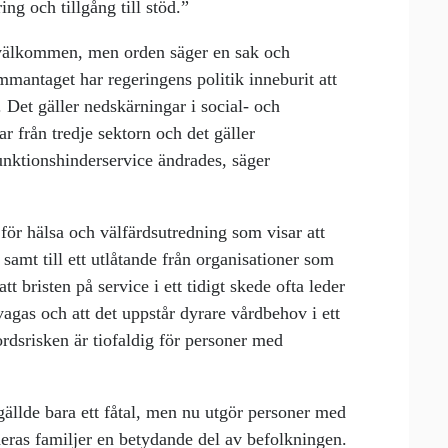
ing och tillgång till stöd.”
h välkommen, men orden säger en sak och
mmantaget har regeringens politik inneburit att
 Det gäller nedskärningar i social- och
ar från tredje sektorn och det gäller
unktionshinderservice ändrades, säger
t för hälsa och välfärdsutredning som visar att
samt till ett utlåtande från organisationer som
t bristen på service i ett tidigt skede ofta leder
vagas och att det uppstår dyrare vårdbehov i ett
rdsrisken är tiofaldig för personer med
gällde bara ett fåtal, men nu utgör personer med
deras familjer en betydande del av befolkningen.