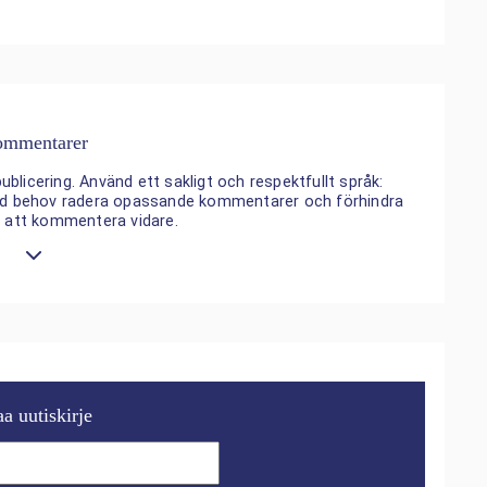
mmentarer
ublicering. Använd ett sakligt och respektfullt språk:
 vid behov radera opassande kommentarer och förhindra
n att kommentera vidare.
aa uutiskirje