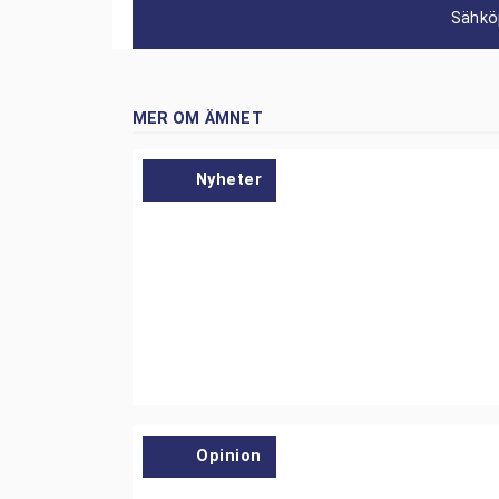
Sähkö
MER OM ÄMNET
Nyheter
Opinion