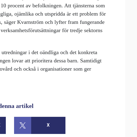
 10 procent av befolkningen. Att tjänsterna som
ngliga, ojämlika och utspridda är ett problem för
s, säger Kvarnström och lyfter fram fungerande
e verksamhetsförutsättningar för tredje sektorns
l utredningar i det oändliga och det konkreta
ringen lovar att prioritera dessa barn. Samtidigt
lsovård och också i organisationer som ger
denna artikel
K
X