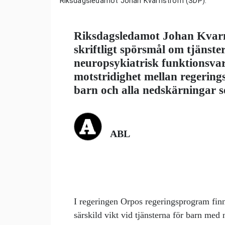
Riksdagsledamot Johan Kvarnström (SDP).
Riksdagsledamot Johan Kvarn
skriftligt spörsmål om tjänste
neuropsykiatrisk funktionsvar
motstridighet mellan regeri
barn och alla nedskärningar s
ABL
I regeringen Orpos regeringsprogram finn
särskild vikt vid tjänsterna för barn med