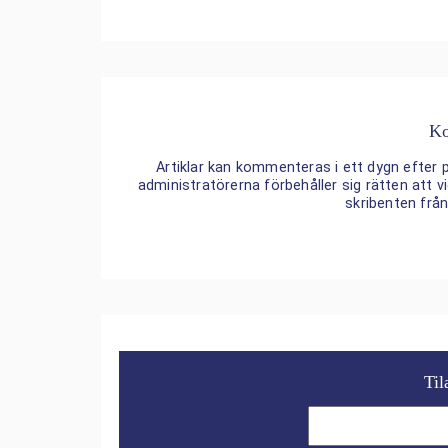
Ko
Artiklar kan kommenteras i ett dygn efter p
administratörerna förbehåller sig rätten att
skribenten frå
Til