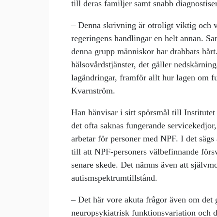
till deras familjer samt snabb diagnostiser
– Denna skrivning är otroligt viktig oc
regeringens handlingar en helt annan. Sa
denna grupp människor har drabbats hårt.
hälsovårdstjänster, det gäller nedskärning
lagändringar, framför allt hur lagen om f
Kvarnström.
Han hänvisar i sitt spörsmål till Institute
det ofta saknas fungerande servicekedjor, 
arbetar för personer med NPF. I det sägs at
till att NPF-personers välbefinnande förs
senare skede. Det nämns även att självmo
autismspektrumtillstånd.
– Det här vore akuta frågor även om det 
neuropsykiatrisk funktionsvariation och 