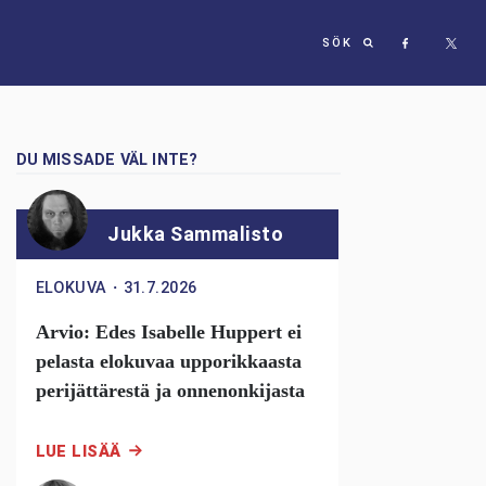
SÖK
DU MISSADE VÄL INTE?
Jukka Sammalisto
ELOKUVA
・
31.7.2026
Arvio: Edes Isabelle Huppert ei
pelasta elokuvaa upporikkaasta
perijättärestä ja onnenonkijasta
LUE LISÄÄ