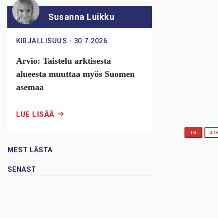
Susanna Luikku
KIRJALLISUUS
・
30.7.2026
Arvio: Taistelu arktisesta
alueesta muuttaa myös Suomen
asemaa
LUE LISÄÄ
1H
24
MEST LÄSTA
SENAST