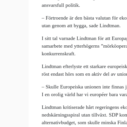
ansvarsfull politik.
– Förtroende är den bästa valutan för ek
utan genom att bygga, sade Lindtman.
I sitt tal varnade Lindtman för att Europ
samarbete med ytterhögerns ”mörköopera
konkurrenskraft.
Lindtman efterlyste ett starkare europei
röst endast hörs som en aktiv del av unio
– Skulle Europeiska unionen inte finnas j
I en orolig värld har vi européer bara var
Lindtman kritiserade hårt regeringens eko
nedskärningsspiral utan tillväxt. SDP kom
alternativbudget, som skulle minska Finl