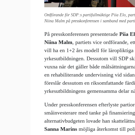
Ordförande för SDP:s partifullmäktige Piia Elo, part
Niina Malm på presskonferensen i samband med parti
På presskonferensen presenterade
Piia E
Niina Malm
, partiets vice ordförande, 
vill ha en 1+2 års modell för läropliktig
yrkesutbildningen. Dessutom vill SDP skil
vuxna när det gäller både målsättningarna 
en rehabiliterande undervisning vid sid
föreslår dessutom en riksomfattande färdi
yrkesutbildningens gemensamma delar när
Under presskonferensen efterlyste partior
småinvesterare med tanke på finansierin
alternativbudgeten lovade han skattelätt
Sanna Marins
möjliga återkomst till pol