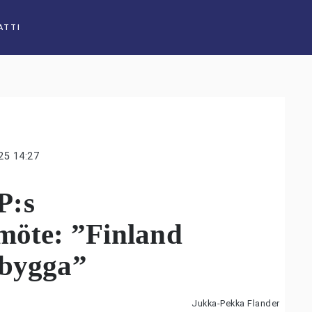
ATTI
25 14:27
P:s
möte: ”Finland
 bygga”
Jukka-Pekka Flander