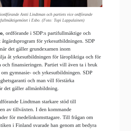
iordförande Antti Lindtman och partiets vice ordförande
fullmäktigemötet i Esbo. (Foto: Topi Lappalainen)
lo
, ordförande i SDP:s partifullmäktige och
ett åtgärdsprogram för yrkesutbildningen. SDP
a när det gäller grundexamen inom
ja åt yrkesutbildningen för läropliktiga och för
och finansieringen. Partiet vill även ta i bruk
an om gymnasie- och yrkesutbildningen. SDP
ghetsgaranti och man vill förstärka
 det gäller allmänbildning.
dförande Lindtman starkare stöd till
gen av tillväxten. I den kommande
nader för medelinkomsttagare. Till frågan om
itiken i Finland svarade han genom att bedyra