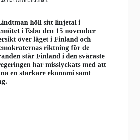
edamot Antti Lindtman.
ndtman höll sitt linjetal i
emötet i Esbo den 15 november
rsikt över läget i Finland och
emokraternas riktning för de
anden står Finland i den svåraste
regeringen har misslyckats med att
ppnå en starkare ekonomi samt
ng.