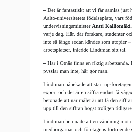
– Det är fantastiskt att vi får samlas just
Aalto-universitetets födelseplats, vars fö
undervisningsminister
Antti Kalliomäki
varje dag. Här, där forskare, studenter oc
inte så länge sedan kändes som utopier – 
arbetsplatser, inledde Lindtman sitt tal.
– Här i Otnäs finns en riktig arbetsanda
pysslar man inte, här gör man.
Lindtman påpekade att start up-företagen 
export och det är en siffra endast få vå
betonade att när målet är att få den siff
upp till den siffran högst troligen tidigare
Lindtman betonade att en vändning mot de
medborgarnas och företagens förtroende 