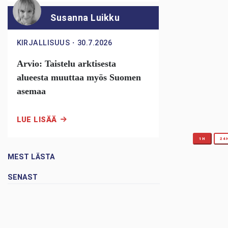
Susanna Luikku
KIRJALLISUUS
・
30.7.2026
Arvio: Taistelu arktisesta
alueesta muuttaa myös Suomen
asemaa
LUE LISÄÄ
1H
24
MEST LÄSTA
SENAST