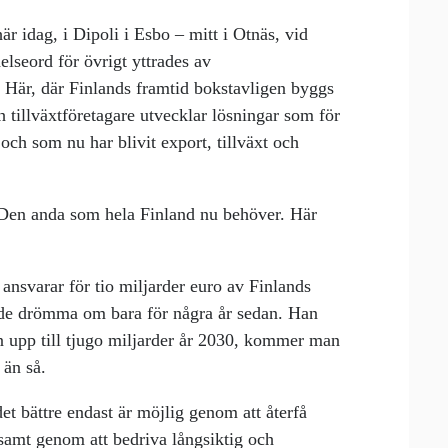
 här idag, i Dipoli i Esbo – mitt i Otnäs, vid
delseord för övrigt yttrades av
. Här, där Finlands framtid bokstavligen byggs
h tillväxtföretagare utvecklar lösningar som för
och som nu har blivit export, tillväxt och
. Den anda som hela Finland nu behöver. Här
ansvarar för tio miljarder euro av Finlands
gade drömma om bara för några år sedan. Han
ran upp till tjugo miljarder år 2030, kommer man
 än så.
t bättre endast är möjlig genom att återfå
samt genom att bedriva långsiktig och