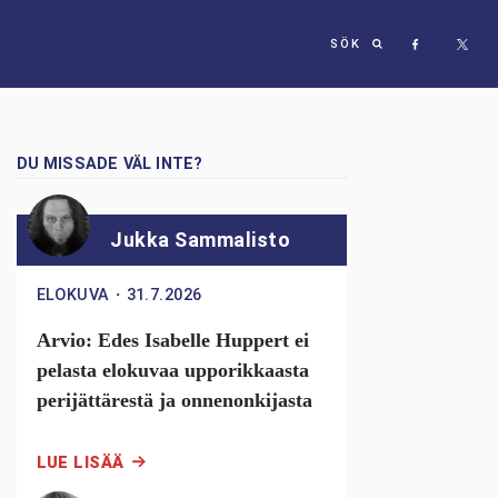
SÖK
DU MISSADE VÄL INTE?
Jukka Sammalisto
ELOKUVA
・
31.7.2026
Arvio: Edes Isabelle Huppert ei
pelasta elokuvaa upporikkaasta
perijättärestä ja onnenonkijasta
LUE LISÄÄ