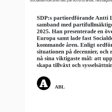
Socialdemokraternas partiordförande, riksdagsl
SDP:s partiordförande Antti Li
samband med partifullmäktig
2025. Han presenterade en öve
Europa samt lade fast Sociald
kommande åren. Enligt ordför
situationen på decennier, och 
nå sina viktigaste mål: att u
skapa tillväxt och sysselsättni
ABL