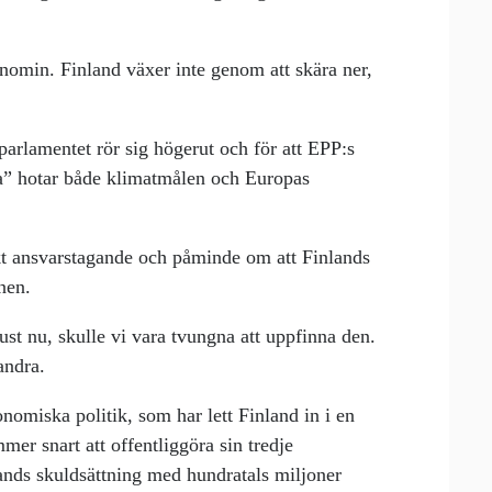
onomin. Finland växer inte genom att skära ner,
aparlamentet rör sig högerut och för att EPP:s
” hotar både klimatmålen och Europas
skt ansvarstagande och påminde om att Finlands
nen.
ust nu, skulle vi vara tvungna att uppfinna den.
andra.
nomiska politik, som har lett Finland in i en
mer snart att offentliggöra sin tredje
ands skuldsättning med hundratals miljoner