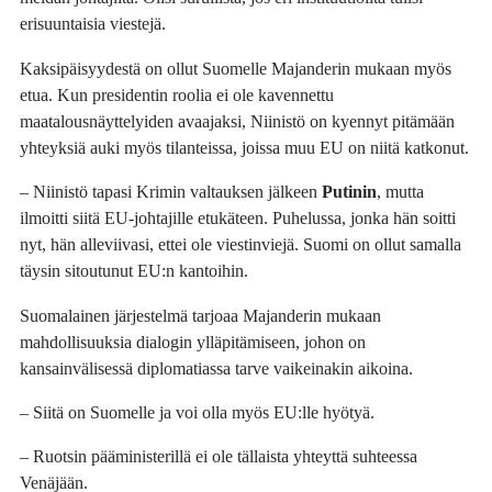
erisuuntaisia viestejä.
Kaksipäisyydestä on ollut Suomelle Majanderin mukaan myös
etua. Kun presidentin roolia ei ole kavennettu
maatalousnäyttelyiden avaajaksi, Niinistö on kyennyt pitämään
yhteyksiä auki myös tilanteissa, joissa muu EU on niitä katkonut.
– Niinistö tapasi Krimin valtauksen jälkeen
Putinin
, mutta
ilmoitti siitä EU-johtajille etukäteen. Puhelussa, jonka hän soitti
nyt, hän alleviivasi, ettei ole viestinviejä. Suomi on ollut samalla
täysin sitoutunut EU:n kantoihin.
Suomalainen järjestelmä tarjoaa Majanderin mukaan
mahdollisuuksia dialogin ylläpitämiseen, johon on
kansainvälisessä diplomatiassa tarve vaikeinakin aikoina.
– Siitä on Suomelle ja voi olla myös EU:lle hyötyä.
– Ruotsin pääministerillä ei ole tällaista yhteyttä suhteessa
Venäjään.