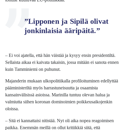
”Lipponen ja Sipilä olivat
jonkinlaisia ääripäitä.”
– Ei voi ajatella, että hän väistää ja kysyy ensin presidentiltä.
Sellaista aikaa ei kaivata takaisin, jossa mitään ei sanota ennen
kuin Tamminiemi on puhunut.
Majanderin mukaan ulkopolitiikalla profiloituminen edellyttää
pääministeriltä myös harrastuneisuutta ja osaamista
kansainvälisissä asioissa. Marinilla tuntuu olevan halua ja
valmiutta siihen koronan dominoimien poikkeusaikojenkin
oloissa.
– Sitä ei kannattaisi nitistää. Nyt oli aika nopea reagoimisen
paikka. Enemmän meillä on ollut kritiikkiä siitä, että