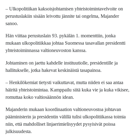
– Ulkopolitiikan kaksoisjohtamisen yhteistoimintavelvoite on
perustuslakiin sisään leivottu jännite tai ongelma, Majander
sanoo.
Hän viittaa perustuslain 93. pykälän 1. momenttiin, jonka
mukaan ulkopolitiikkaa johtaa Suomessa tasavallan presidentti
yhteistoiminnassa valtioneuvoston kanssa.
Johtaminen on jaettu kahdelle instituutiolle, presidentille ja
hallitukselle, jotka hakevat keskinäistä tasapainoa.
– Henkilökemiat tietysti vaikuttavat, mutta niiden ei saa antaa
häiritä yhteistoimintaa. Kamppailu siitä kuka vie ja kuka vikisee,
romuttaa koko valtiosäännön idean.
Majanderin mukaan koordinaation valtioneuvostoa johtavan
pääministerin ja presidentin välillä tulisi ulkopolitiikassa toimia
niin, että mahdolliset linjaerimielisyydet pysyisivät poissa
julkisuudesta.