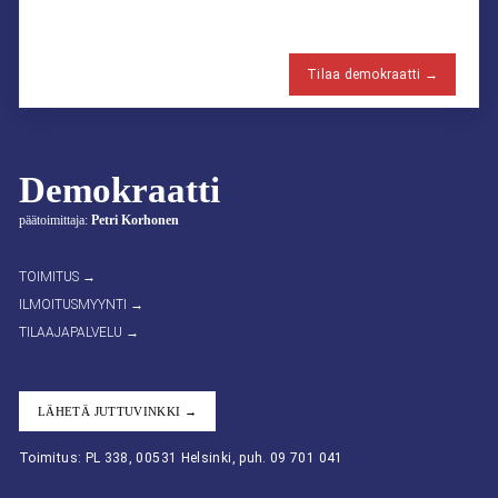
Tilaa demokraatti →
Demokraatti
päätoimittaja:
Petri Korhonen
TOIMITUS →
ILMOITUSMYYNTI →
TILAAJAPALVELU →
LÄHETÄ JUTTUVINKKI →
Toimitus: PL 338, 00531 Helsinki, puh. 09 701 041