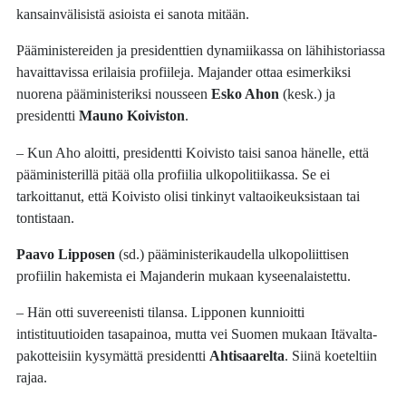
kansainvälisistä asioista ei sanota mitään.
Pääministereiden ja presidenttien dynamiikassa on lähihistoriassa
havaittavissa erilaisia profiileja. Majander ottaa esimerkiksi
nuorena pääministeriksi nousseen
Esko Ahon
(kesk.) ja
presidentti
Mauno Koiviston
.
– Kun Aho aloitti, presidentti Koivisto taisi sanoa hänelle, että
pääministerillä pitää olla profiilia ulkopolitiikassa. Se ei
tarkoittanut, että Koivisto olisi tinkinyt valtaoikeuksistaan tai
tontistaan.
Paavo Lipposen
(sd.) pääministerikaudella ulkopoliittisen
profiilin hakemista ei Majanderin mukaan kyseenalaistettu.
– Hän otti suvereenisti tilansa. Lipponen kunnioitti
intistituutioiden tasapainoa, mutta vei Suomen mukaan Itävalta-
pakotteisiin kysymättä presidentti
Ahtisaarelta
. Siinä koeteltiin
rajaa.