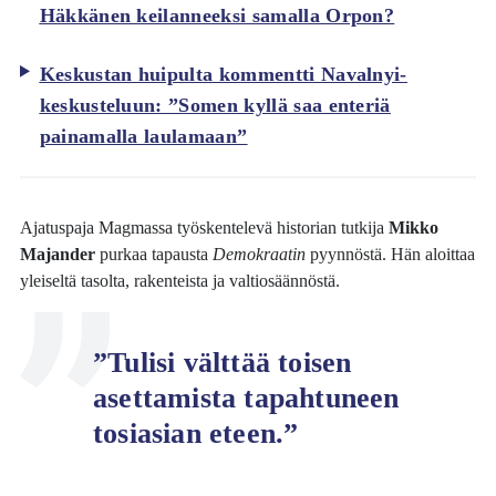
Häkkänen keilanneeksi samalla Orpon?
Keskustan huipulta kommentti Navalnyi-
keskusteluun: ”Somen kyllä saa enteriä
painamalla laulamaan”
Ajatuspaja Magmassa työskentelevä historian tutkija
Mikko
Majander
purkaa tapausta
Demokraatin
pyynnöstä. Hän aloittaa
yleiseltä tasolta, rakenteista ja valtiosäännöstä.
”Tulisi välttää toisen
asettamista tapahtuneen
tosiasian eteen.”