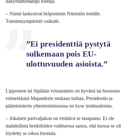
näkymättömämpi toimija.
– Nämä lankesivat helpommin Niinistön tontille.
Toimintaympäristö vaikutti.
”Ei presidenttiä pystytä
sulkemaan pois EU-
ulottuvuuden asioista.”
Lipposeen tai Sipilään vetoaminen on hyvänä tai huonona
esimerkkinä Majanderin mukaan turhaa. Presidentin ja
pääministerin yhteistoiminnassa on kyse instituutioista.
– Jokaisen parivaljakon on etsittävä se tasapaino. Ei ole
mahdollista henkilöiden vaihtuessa sanoa, että tuossa se oli
löydetty se oikea formula.