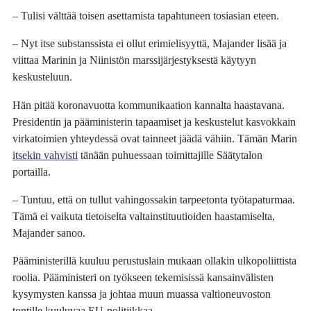
– Tulisi välttää toisen asettamista tapahtuneen tosiasian eteen.
– Nyt itse substanssista ei ollut erimielisyyttä, Majander lisää ja
viittaa Marinin ja Niinistön marssijärjestyksestä käytyyn
keskusteluun.
Hän pitää koronavuotta kommunikaation kannalta haastavana.
Presidentin ja pääministerin tapaamiset ja keskustelut kasvokkain
virkatoimien yhteydessä ovat tainneet jäädä vähiin. Tämän Marin
itsekin vahvisti
tänään puhuessaan toimittajille Säätytalon
portailla.
– Tuntuu, että on tullut vahingossakin tarpeetonta työtapaturmaa.
Tämä ei vaikuta tietoiselta valtainstituutioiden haastamiselta,
Majander sanoo.
Pääministerillä kuuluu perustuslain mukaan ollakin ulkopoliittista
roolia. Pääministeri on työkseen tekemisissä kansainvälisten
kysymysten kanssa ja johtaa muun muassa valtioneuvoston
tontille kuuluvaa EU-politiikkaa.