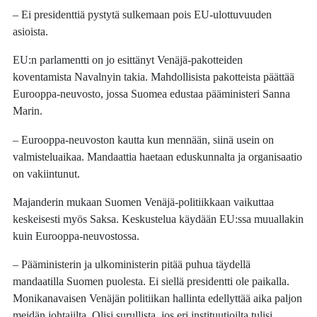
– Ei presidenttiä pystytä sulkemaan pois EU-ulottuvuuden
asioista.
EU:n parlamentti on jo esittänyt Venäjä-pakotteiden
koventamista Navalnyin takia. Mahdollisista pakotteista päättää
Eurooppa-neuvosto, jossa Suomea edustaa pääministeri Sanna
Marin.
– Eurooppa-neuvoston kautta kun mennään, siinä usein on
valmisteluaikaa. Mandaattia haetaan eduskunnalta ja organisaatio
on vakiintunut.
Majanderin mukaan Suomen Venäjä-politiikkaan vaikuttaa
keskeisesti myös Saksa. Keskustelua käydään EU:ssa muuallakin
kuin Eurooppa-neuvostossa.
– Pääministerin ja ulkoministerin pitää puhua täydellä
mandaatilla Suomen puolesta. Ei siellä presidentti ole paikalla.
Monikanavaisen Venäjän politiikan hallinta edellyttää aika paljon
meidän johtajilta. Olisi surullista, jos eri instituutioilta tulisi