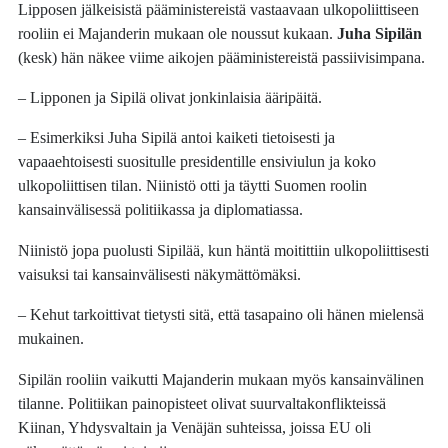
Lipposen jälkeisistä pääministereistä vastaavaan ulkopoliittiseen
rooliin ei Majanderin mukaan ole noussut kukaan.
Juha Sipilän
(kesk) hän näkee viime aikojen pääministereistä passiivisimpana.
– Lipponen ja Sipilä olivat jonkinlaisia ääripäitä.
– Esimerkiksi Juha Sipilä antoi kaiketi tietoisesti ja
vapaaehtoisesti suositulle presidentille ensiviulun ja koko
ulkopoliittisen tilan. Niinistö otti ja täytti Suomen roolin
kansainvälisessä politiikassa ja diplomatiassa.
Niinistö jopa puolusti Sipilää, kun häntä moitittiin ulkopoliittisesti
vaisuksi tai kansainvälisesti näkymättömäksi.
– Kehut tarkoittivat tietysti sitä, että tasapaino oli hänen mielensä
mukainen.
Sipilän rooliin vaikutti Majanderin mukaan myös kansainvälinen
tilanne. Politiikan painopisteet olivat suurvaltakonflikteissä
Kiinan, Yhdysvaltain ja Venäjän suhteissa, joissa EU oli