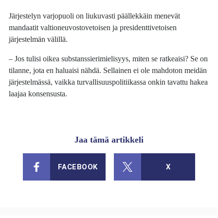
Järjestelyn varjopuoli on liukuvasti päällekkäin menevät
mandaatit valtioneuvostovetoisen ja presidenttivetoisen
järjestelmän välillä.
– Jos tulisi oikea substanssierimielisyys, miten se ratkeaisi? Se on
tilanne, jota en haluaisi nähdä. Sellainen ei ole mahdoton meidän
järjestelmässä, vaikka turvallisuuspolitiikassa onkin tavattu hakea
laajaa konsensusta.
Jaa tämä artikkeli
FACEBOOK
X