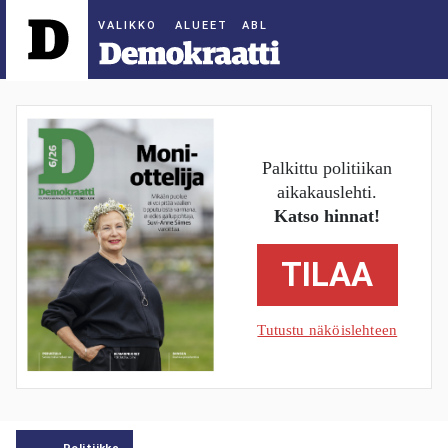
ALUEET
Palkittu politiikan
aikakauslehti.
Katso hinnat!
TILAA
Tutustu näköislehteen
Politiikka