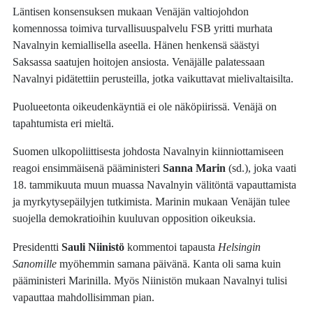
Läntisen konsensuksen mukaan Venäjän valtiojohdon
komennossa toimiva turvallisuuspalvelu FSB yritti murhata
Navalnyin kemiallisella aseella. Hänen henkensä säästyi
Saksassa saatujen hoitojen ansiosta. Venäjälle palatessaan
Navalnyi pidätettiin perusteilla, jotka vaikuttavat mielivaltaisilta.
Puolueetonta oikeudenkäyntiä ei ole näköpiirissä. Venäjä on
tapahtumista eri mieltä.
Suomen ulkopoliittisesta johdosta Navalnyin kiinniottamiseen
reagoi ensimmäisenä pääministeri
Sanna Marin
(sd.), joka vaati
18. tammikuuta muun muassa Navalnyin välitöntä vapauttamista
ja myrkytysepäilyjen tutkimista. Marinin mukaan Venäjän tulee
suojella demokratioihin kuuluvan opposition oikeuksia.
Presidentti
Sauli Niinistö
kommentoi tapausta
Helsingin
Sanomille
myöhemmin samana päivänä. Kanta oli sama kuin
pääministeri Marinilla. Myös Niinistön mukaan Navalnyi tulisi
vapauttaa mahdollisimman pian.