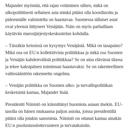
Majander myöntää, että rajan vetäminen siihen, mikä on
ulkopoliittisesti sellainen asia minkä pitäisi olla koordinoitu ja
pidemmälle valmisteltu on haastavaa. Suomessa tällaiset asiat
ovat yleensä liittyneet Venäjään. Näin on myös parhaillaan
käytävän marssijärjestyskeskustelun kohdalla.
– Tässäkin keississä on kysymys Venäjästä. Mikä on tasapaino?
Mikä osa on EU:n kollektiivista politiikkaa ja mikä osa Suomen
ja Venäjän kahdenvälistä politiikkaa? Se on aina elävässä tilassa
ja tekee kaksipäisen toiminnan haastavaksi. Se on rakenteellinen
valtiosääntöön rakennettu ongelma.
– Venäjän politiikka on Suomen ulko- ja turvallispolitiikan
keskeisintä kamaa, Majander lisää.
Presidentti Niinistö on kiinnittänyt huomiota asiaan itsekin. EU-
tasolla on hänen mukaansa paljon asioita, joissa presidentillä
pitäisi olla jotakin sanomista. Niinistö on ottanut kantaa ainakin
EU:n puolustusulottuvuuteen ja turvatakuisiin.