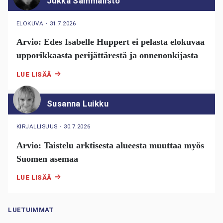
Jukka Sammalisto
ELOKUVA
・
31.7.2026
Arvio: Edes Isabelle Huppert ei pelasta elokuvaa
upporikkaasta perijättärestä ja onnenonkijasta
LUE LISÄÄ
Susanna Luikku
KIRJALLISUUS
・
30.7.2026
Arvio: Taistelu arktisesta alueesta muuttaa myös
Suomen asemaa
LUE LISÄÄ
LUETUIMMAT