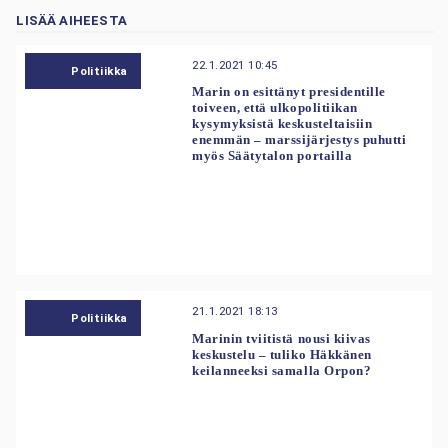
LISÄÄ AIHEESTA
22.1.2021 10:45
Politiikka
Marin on esittänyt presidentille
toiveen, että ulkopolitiikan
kysymyksistä keskusteltaisiin
enemmän – marssijärjestys puhutti
myös Säätytalon portailla
21.1.2021 18:13
Politiikka
Marinin tviitistä nousi kiivas
keskustelu – tuliko Häkkänen
keilanneeksi samalla Orpon?