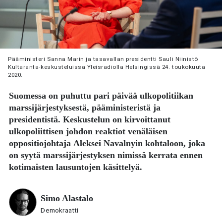
Pääministeri Sanna Marin ja tasavallan presidentti Sauli Niinistö
Kultaranta-keskusteluissa Yleisradiolla Helsingissä 24. toukokuuta
2020.
Suomessa on puhuttu pari päivää ulkopolitiikan
marssijärjestyksestä, pääministeristä ja
presidentistä. Keskustelun on kirvoittanut
ulkopoliittisen johdon reaktiot venäläisen
oppositiojohtaja
Aleksei Navalnyin
kohtaloon, joka
on syytä marssijärjestyksen nimissä kerrata ennen
kotimaisten lausuntojen käsittelyä.
Simo Alastalo
Demokraatti