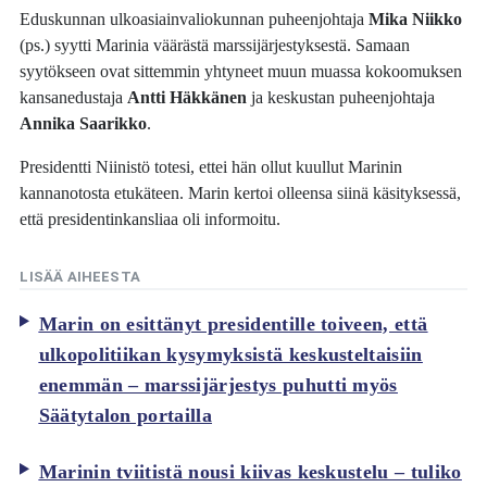
Eduskunnan ulkoasiainvaliokunnan puheenjohtaja
Mika Niikko
(ps.) syytti Marinia väärästä marssijärjestyksestä. Samaan
syytökseen ovat sittemmin yhtyneet muun muassa kokoomuksen
kansanedustaja
Antti Häkkänen
ja keskustan puheenjohtaja
Annika Saarikko
.
Presidentti Niinistö totesi, ettei hän ollut kuullut Marinin
kannanotosta etukäteen. Marin kertoi olleensa siinä käsityksessä,
että presidentinkansliaa oli informoitu.
LISÄÄ AIHEESTA
Marin on esittänyt presidentille toiveen, että
ulkopolitiikan kysymyksistä keskusteltaisiin
enemmän – marssijärjestys puhutti myös
Säätytalon portailla
Marinin tviitistä nousi kiivas keskustelu – tuliko