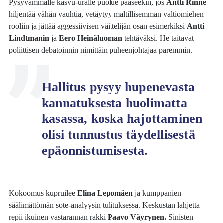
Pysyvämmälle kasvu-uralle puolue pääseekin, jos
Antti Rinne
hiljentää vähän vauhtia, vetäytyy maltillisemman valtiomiehen
rooliin ja jättää aggessiivisen väittelijän osan esimerkiksi
Antti
Lindtmanin
ja
Eero Heinäluoman
tehtäväksi. He taitavat
poliittisen debatoinnin nimittäin puheenjohtajaa paremmin.
Hallitus pysyy hupenevasta
kannatuksesta huolimatta
kasassa, koska hajottaminen
olisi tunnustus täydellisestä
epäonnistumisesta.
Kokoomus kupruilee
Elina Lepomäen
ja kumppanien
säälimättömän sote-analyysin tulituksessa. Keskustan lahjetta
repii ikuinen vastarannan rakki
Paavo Väyrynen.
Sinisten