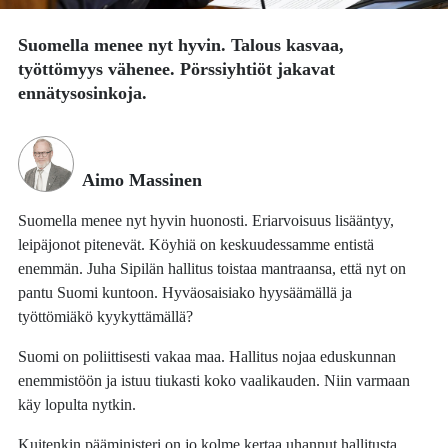
Suomella menee nyt hyvin. Talous kasvaa,
työttömyys vähenee. Pörssiyhtiöt jakavat
ennätysosinkoja.
Aimo Massinen
Suomella menee nyt hyvin huonosti. Eriarvoisuus lisääntyy,
leipäjonot pitenevät. Köyhiä on keskuudessamme entistä
enemmän. Juha Sipilän hallitus toistaa mantraansa, että nyt on
pantu Suomi kuntoon. Hyväosaisiako hyysäämällä ja
työttömiäkö kyykyttämällä?
Suomi on poliittisesti vakaa maa. Hallitus nojaa eduskunnan
enemmistöön ja istuu tiukasti koko vaalikauden. Niin varmaan
käy lopulta nytkin.
Kuitenkin pääministeri on jo kolme kertaa uhannut hallitusta