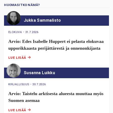
HUOMASITKO NÄMÄ?
Jukka Sammalisto
ELOKUVA
・
31.7.2026
Arvio: Edes Isabelle Huppert ei pelasta elokuvaa
upporikkaasta perijättärestä ja onnenonkijasta
LUE LISÄÄ
Susanna Luikku
KIRJALLISUUS
・
30.7.2026
Arvio: Taistelu arktisesta alueesta muuttaa myös
Suomen asemaa
LUE LISÄÄ