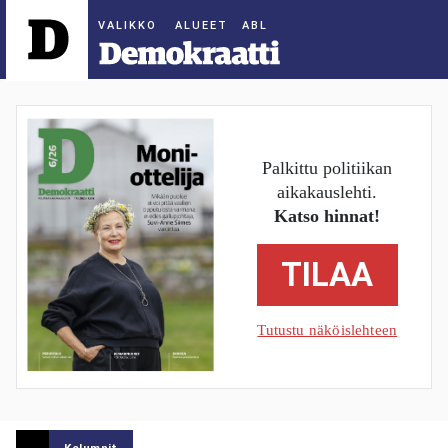
ALUEET
Palkittu politiikan
aikakauslehti.
Katso hinnat!
TILAA
Tutustu näköislehteen
Kolumnit