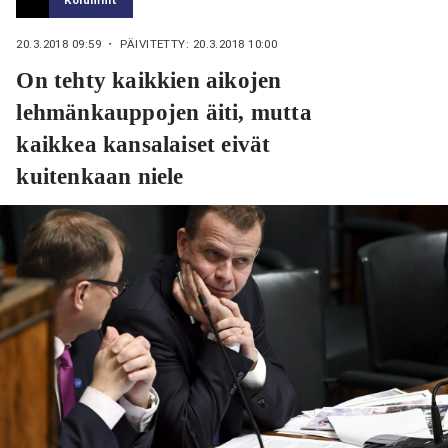
20.3.2018 09:59
・ PÄIVITETTY: 20.3.2018 10:00
On tehty kaikkien aikojen
lehmänkauppojen äiti, mutta
kaikkea kansalaiset eivät
kuitenkaan niele