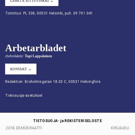
LÄHETÄ JUTTUVINKKI →
Toimitus: PL 338, 00531 Helsinki, puh. 09 701 041
Arbetarbladet
chefredaktör:
Topi Lappalainen
KONTAKT →
Redaktion: Broholmsgatan 18-20 C, 00531 Helsingfors
Tietosuoja-asetukset
TIETOSUOJA- ja REKISTERISELOSTE
2018 DEMOKRAATTI
KIRJAUDU