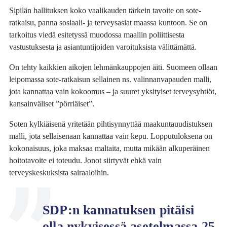
Sipilän hallituksen koko vaalikauden tärkein tavoite on sote-
ratkaisu, panna sosiaali- ja terveysasiat maassa kuntoon. Se on
tarkoitus viedä esitetyssä muodossa maaliin poliittisesta
vastustuksesta ja asiantuntijoiden varoituksista välittämättä.
On tehty kaikkien aikojen lehmänkauppojen äiti. Suomeen ollaan
leipomassa sote-ratkaisun sellainen ns. valinnanvapauden malli,
jota kannattaa vain kokoomus – ja suuret yksityiset terveysyhtiöt,
kansainväliset ”pörriäiset”.
Soten kylkiäisenä yritetään pihtisynnyttää maakuntauudistuksen
malli, jota sellaisenaan kannattaa vain kepu. Lopputuloksena on
kokonaisuus, joka maksaa maltaita, mutta mikään alkuperäinen
hoitotavoite ei toteudu. Jonot siirtyvät ehkä vain
terveyskeskuksista sairaaloihin.
SDP:n kannatuksen pitäisi
olla nykyisessä asetelmassa 25