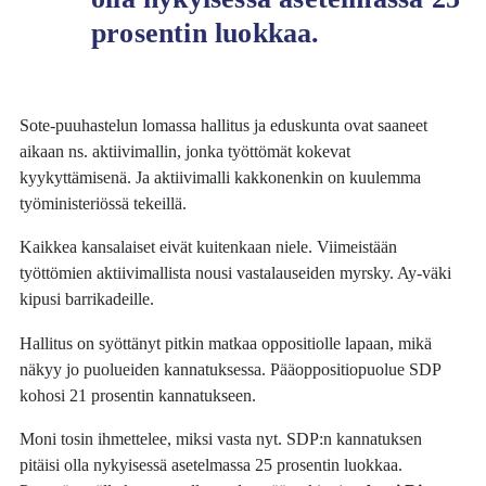
prosentin luokkaa.
Sote-puuhastelun lomassa hallitus ja eduskunta ovat saaneet
aikaan ns. aktiivimallin, jonka työttömät kokevat
kyykyttämisenä. Ja aktiivimalli kakkonenkin on kuulemma
työministeriössä tekeillä.
Kaikkea kansalaiset eivät kuitenkaan niele. Viimeistään
työttömien aktiivimallista nousi vastalauseiden myrsky. Ay-väki
kipusi barrikadeille.
Hallitus on syöttänyt pitkin matkaa oppositiolle lapaan, mikä
näkyy jo puolueiden kannatuksessa. Pääoppositiopuolue SDP
kohosi 21 prosentin kannatukseen.
Moni tosin ihmettelee, miksi vasta nyt. SDP:n kannatuksen
pitäisi olla nykyisessä asetelmassa 25 prosentin luokkaa.