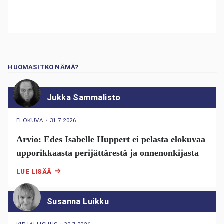
HUOMASITKO NÄMÄ?
Jukka Sammalisto
ELOKUVA
・
31.7.2026
Arvio: Edes Isabelle Huppert ei pelasta elokuvaa
upporikkaasta perijättärestä ja onnenonkijasta
LUE LISÄÄ
Susanna Luikku