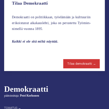
Tilaa Demokraatti
Demokraatti on politiikkaan, työelämään ja kulttuuriin
erikoistunut aikakauslehti, joka on perustettu Työmies-
nimellä vuonna 1895.
Kaikki ei ole sitä miltä näyttää.
Tilaa demokraatti →
Demokraatti
päätoimittaja:
Petri Korhonen
TOIMITUS →