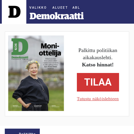
ALUEET
Palkittu politiikan
aikakauslehti.
Katso hinnat!
TILAA
Tutustu näköislehteen
Politiikka