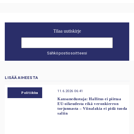
Tilaa uutiskirje
Sähköpostiosoitteesi
LISÄÄ AIHEESTA
11.6.2026 06:41
Politiikka
Kansanedustaja: Hallitus ei piittaa
EU-oikeudesta eikä veronkierron
torjunnasta – Viinalakia ei pidä tuoda
saliin