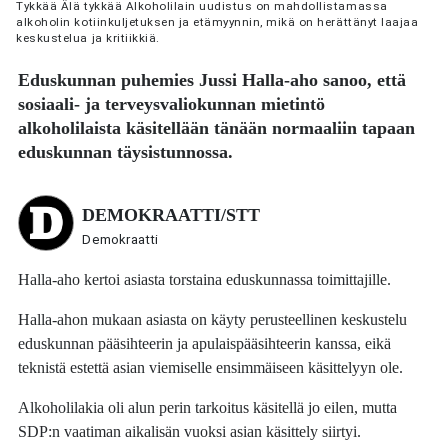
Tykkää Älä tykkää Alkoholilain uudistus on mahdollistamassa
alkoholin kotiinkuljetuksen ja etämyynnin, mikä on herättänyt laajaa
keskustelua ja kritiikkiä.
Eduskunnan puhemies
Jussi Halla-aho
sanoo, että
sosiaali- ja terveysvaliokunnan mietintö
alkoholilaista käsitellään tänään normaaliin tapaan
eduskunnan täysistunnossa.
DEMOKRAATTI/STT
Demokraatti
Halla-aho kertoi asiasta torstaina eduskunnassa toimittajille.
Halla-ahon mukaan asiasta on käyty perusteellinen keskustelu
eduskunnan pääsihteerin ja apulaispääsihteerin kanssa, eikä
teknistä estettä asian viemiselle ensimmäiseen käsittelyyn ole.
Alkoholilakia oli alun perin tarkoitus käsitellä jo eilen, mutta
SDP:n vaatiman aikalisän vuoksi asian käsittely siirtyi.