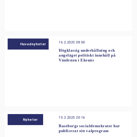
16.2.2025 08:00
Huvudnyheter
Högklassig underhållning och
angeläget politiskt innehåll på
Vänfesten i Ekenäs
15.2.2025 20:16
Nyheter
Raseborgs socialdemokrater har
publicerat sitt valprogram