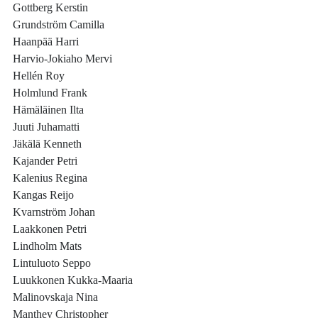
Gottberg Kerstin
Grundström Camilla
Haanpää Harri
Harvio-Jokiaho Mervi
Hellén Roy
Holmlund Frank
Hämäläinen Ilta
Juuti Juhamatti
Jäkälä Kenneth
Kajander Petri
Kalenius Regina
Kangas Reijo
Kvarnström Johan
Laakkonen Petri
Lindholm Mats
Lintuluoto Seppo
Luukkonen Kukka-Maaria
Malinovskaja Nina
Manthey Christopher