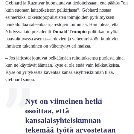
Gebhard ja Razmyar huomauttavat tiedotteissaan, että päätös ”on
kuin suoraan laitaoikeiston pelikirjasta”. Gebhard nostaa
esimerkiksi oikeistopopulististen toimijoiden pyrkimyksen
hankaloittaa sateenkaarijärestöjen toimintaa. Hän toteaa, että
Yhdysvaltain presidentti
Donald Trumpin
politiikan myötä
haavoittuvassa asemassa olevien ja vähemmistöön kuuluvien
ihmisten tukeminen on vähentynyt eri maissa.
– Jos järjestöt joutuvat pelkäämään rahoituksensa puolesta aina,
kun ne käyttävät ääntään, kyse ei ole enää vain leikkauksista.
Kyse on yrityksestä kaventaa kansalaisyhteiskunnan tilaa,
Gebhard sanoo.
Nyt on viimeinen hetki
osoittaa, että
kansalaisyhteiskunnan
tekemää työtä arvostetaan