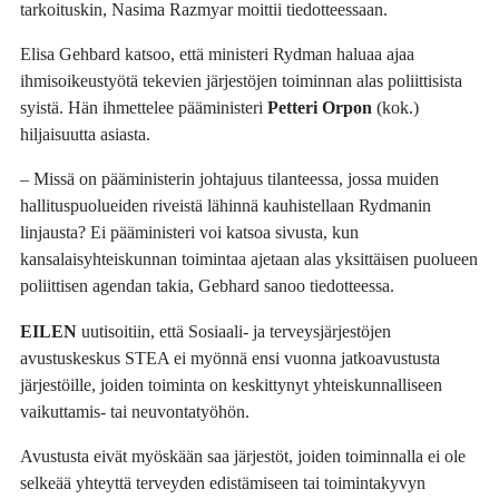
tarkoituskin, Nasima Razmyar moittii tiedotteessaan.
Elisa Gehbard katsoo, että ministeri Rydman haluaa ajaa
ihmisoikeustyötä tekevien järjestöjen toiminnan alas poliittisista
syistä. Hän ihmettelee pääministeri
Petteri Orpon
(kok.)
hiljaisuutta asiasta.
– Missä on pääministerin johtajuus tilanteessa, jossa muiden
hallituspuolueiden riveistä lähinnä kauhistellaan Rydmanin
linjausta? Ei pääministeri voi katsoa sivusta, kun
kansalaisyhteiskunnan toimintaa ajetaan alas yksittäisen puolueen
poliittisen agendan takia, Gebhard sanoo tiedotteessa.
EILEN
uutisoitiin, että Sosiaali- ja terveysjärjestöjen
avustuskeskus STEA ei myönnä ensi vuonna jatkoavustusta
järjestöille, joiden toiminta on keskittynyt yhteiskunnalliseen
vaikuttamis- tai neuvontatyöhön.
Avustusta eivät myöskään saa järjestöt, joiden toiminnalla ei ole
selkeää yhteyttä terveyden edistämiseen tai toimintakyvyn