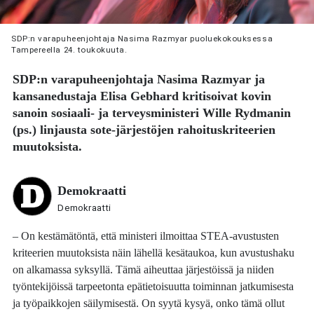
SDP:n varapuheenjohtaja Nasima Razmyar puoluekokouksessa
Tampereella 24. toukokuuta.
SDP:n varapuheenjohtaja
Nasima Razmyar
ja
kansanedustaja
Elisa Gebhard
kritisoivat kovin
sanoin sosiaali- ja terveysministeri
Wille Rydmanin
(ps.) linjausta sote-järjestöjen rahoituskriteerien
muutoksista.
Demokraatti
Demokraatti
– On kestämätöntä, että ministeri ilmoittaa STEA-avustusten
kriteerien muutoksista näin lähellä kesätaukoa, kun avustushaku
on alkamassa syksyllä. Tämä aiheuttaa järjestöissä ja niiden
työntekijöissä tarpeetonta epätietoisuutta toiminnan jatkumisesta
ja työpaikkojen säilymisestä. On syytä kysyä, onko tämä ollut