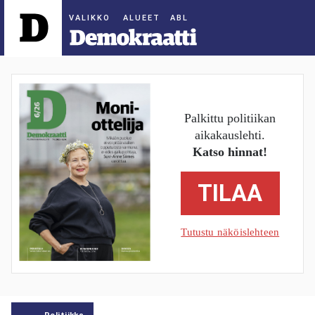
ALUEET
Palkittu politiikan
aikakauslehti.
Katso hinnat!
TILAA
Tutustu näköislehteen
Politiikka