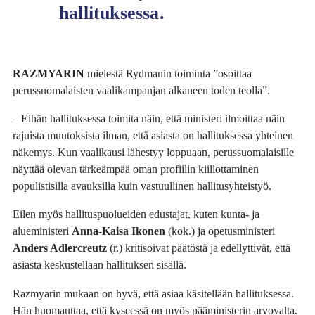
hallituksessa.
RAZMYARIN
mielestä Rydmanin toiminta ”osoittaa
perussuomalaisten vaalikampanjan alkaneen toden teolla”.
– Eihän hallituksessa toimita näin, että ministeri ilmoittaa näin
rajuista muutoksista ilman, että asiasta on hallituksessa yhteinen
näkemys. Kun vaalikausi lähestyy loppuaan, perussuomalaisille
näyttää olevan tärkeämpää oman profiilin kiillottaminen
populistisilla avauksilla kuin vastuullinen hallitusyhteistyö.
Eilen myös hallituspuolueiden edustajat, kuten kunta- ja
alueministeri
Anna-Kaisa Ikonen
(kok.) ja opetusministeri
Anders Adlercreutz
(r.) kritisoivat päätöstä ja edellyttivät, että
asiasta keskustellaan hallituksen sisällä.
Razmyarin mukaan on hyvä, että asiaa käsitellään hallituksessa.
Hän huomauttaa, että kyseessä on myös pääministerin arvovalta.