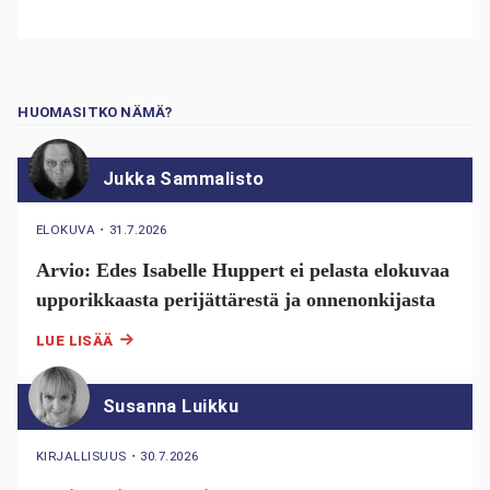
HUOMASITKO NÄMÄ?
Jukka Sammalisto
ELOKUVA
・
31.7.2026
Arvio: Edes Isabelle Huppert ei pelasta elokuvaa
upporikkaasta perijättärestä ja onnenonkijasta
LUE LISÄÄ
Susanna Luikku
KIRJALLISUUS
・
30.7.2026