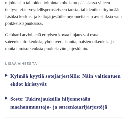
rajoitteisiin tai joiden toiminta kohdistuu pääasiassa yhteen
tiettyyn ei-terveydellisperusteiseen tausta- tai identiteettiryhmään.
Lisäksi keskus- ja kattojärjestöille myönnettäisiin avustuksia vain
poikkeustapauksissa.
Gebhard arvioi, että erityisen kovaa linjaus voi osua
sateenkaarioikeuksia, yhdenvertaisuutta, naisten oikeuksia ja
muita ihmisoikeuksia puolustaviin järjestöihin.
LISÄÄ AIHEESTA
Kylmää kyytiä sotejärjestöille: Näin valtiontuen
ehdot kiristyvät
Soste: Tukirajauksilla hiljennetään
maahanmuuttaja- ja sateenkaarijärjestöjä