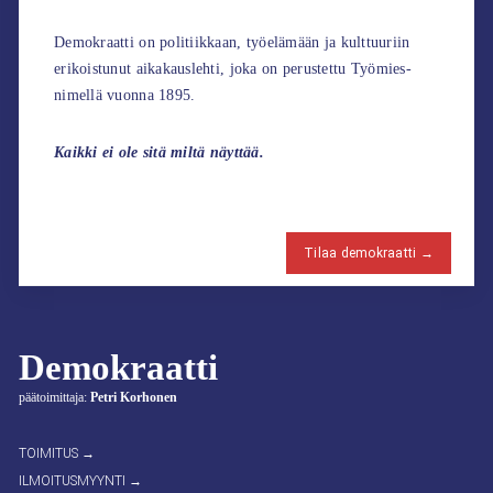
Demokraatti on politiikkaan, työelämään ja kulttuuriin
erikoistunut aikakauslehti, joka on perustettu Työmies-
nimellä vuonna 1895.
Kaikki ei ole sitä miltä näyttää.
Tilaa demokraatti →
Demokraatti
päätoimittaja:
Petri Korhonen
TOIMITUS →
ILMOITUSMYYNTI →