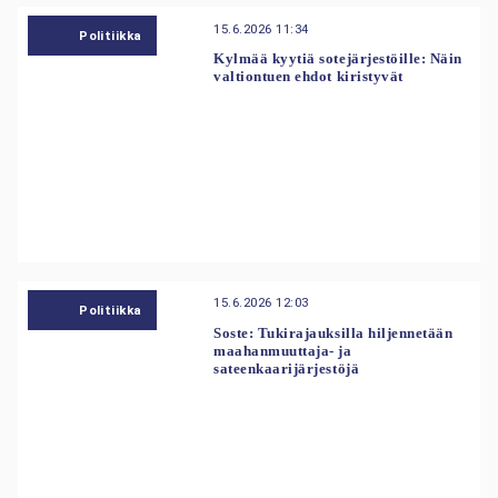
15.6.2026 11:34
Politiikka
Kylmää kyytiä sotejärjestöille: Näin
valtiontuen ehdot kiristyvät
15.6.2026 12:03
Politiikka
Soste: Tukirajauksilla hiljennetään
maahanmuuttaja- ja
sateenkaarijärjestöjä