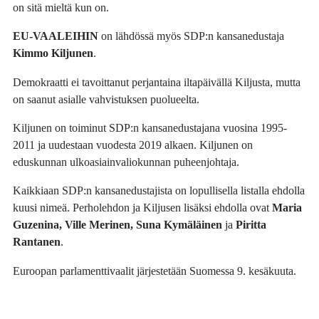
on sitä mieltä kun on.
EU-VAALEIHIN
on lähdössä myös SDP:n kansanedustaja
Kimmo Kiljunen
.
Demokraatti ei tavoittanut perjantaina iltapäivällä Kiljusta, mutta
on saanut asialle vahvistuksen puolueelta.
Kiljunen on toiminut SDP:n kansanedustajana vuosina 1995-
2011 ja uudestaan vuodesta 2019 alkaen. Kiljunen on
eduskunnan ulkoasiainvaliokunnan puheenjohtaja.
Kaikkiaan SDP:n kansanedustajista on lopullisella listalla ehdolla
kuusi nimeä. Perholehdon ja Kiljusen lisäksi ehdolla ovat
Maria
Guzenina, Ville Merinen, Suna Kymäläinen
ja
Piritta
Rantanen
.
Euroopan parlamenttivaalit järjestetään Suomessa 9. kesäkuuta.