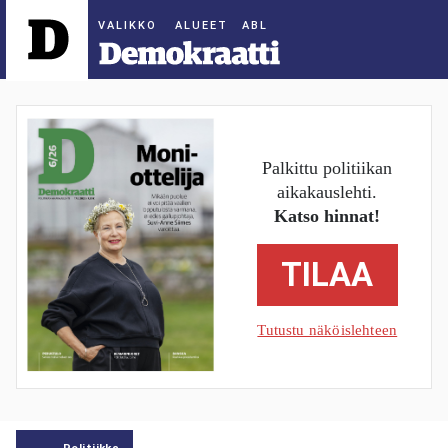
ALUEET
Palkittu politiikan
aikakauslehti.
Katso hinnat!
TILAA
Tutustu näköislehteen
Politiikka