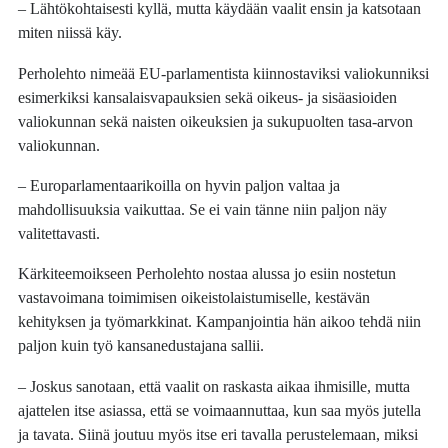
– Lähtökohtaisesti kyllä, mutta käydään vaalit ensin ja katsotaan
miten niissä käy.
Perholehto nimeää EU-parlamentista kiinnostaviksi valiokunniksi
esimerkiksi kansalaisvapauksien sekä oikeus- ja sisäasioiden
valiokunnan sekä naisten oikeuksien ja sukupuolten tasa-arvon
valiokunnan.
– Europarlamentaarikoilla on hyvin paljon valtaa ja
mahdollisuuksia vaikuttaa. Se ei vain tänne niin paljon näy
valitettavasti.
Kärkiteemoikseen Perholehto nostaa alussa jo esiin nostetun
vastavoimana toimimisen oikeistolaistumiselle, kestävän
kehityksen ja työmarkkinat. Kampanjointia hän aikoo tehdä niin
paljon kuin työ kansanedustajana sallii.
– Joskus sanotaan, että vaalit on raskasta aikaa ihmisille, mutta
ajattelen itse asiassa, että se voimaannuttaa, kun saa myös jutella
ja tavata. Siinä joutuu myös itse eri tavalla perustelemaan, miksi