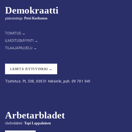
Demokraatti
päätoimittaja:
Petri Korhonen
TOIMITUS →
ILMOITUSMYYNTI →
TILAAJAPALVELU →
LÄHETÄ JUTTUVINKKI →
Toimitus: PL 338, 00531 Helsinki, puh. 09 701 041
Arbetarbladet
chefredaktör:
Topi Lappalainen