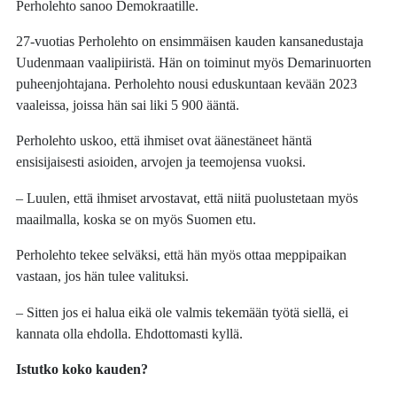
Perholehto sanoo Demokraatille.
27-vuotias Perholehto on ensimmäisen kauden kansanedustaja
Uudenmaan vaalipiiristä. Hän on toiminut myös Demarinuorten
puheenjohtajana. Perholehto nousi eduskuntaan kevään 2023
vaaleissa, joissa hän sai liki 5 900 ääntä.
Perholehto uskoo, että ihmiset ovat äänestäneet häntä
ensisijaisesti asioiden, arvojen ja teemojensa vuoksi.
– Luulen, että ihmiset arvostavat, että niitä puolustetaan myös
maailmalla, koska se on myös Suomen etu.
Perholehto tekee selväksi, että hän myös ottaa meppipaikan
vastaan, jos hän tulee valituksi.
– Sitten jos ei halua eikä ole valmis tekemään työtä siellä, ei
kannata olla ehdolla. Ehdottomasti kyllä.
Istutko koko kauden?