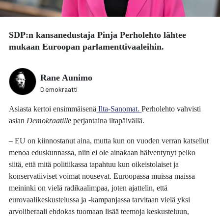
SDP:n kansanedustaja
Pinja Perholehto
lähtee
mukaan Euroopan parlamenttivaaleihin.
Rane Aunimo
Demokraatti
Asiasta kertoi ensimmäisenä
Ilta-Sanomat.
Perholehto vahvisti
asian
Demokraatille
perjantaina iltapäivällä.
– EU on kiinnostanut aina, mutta kun on vuoden verran katsellut
menoa eduskunnassa, niin ei ole ainakaan hälventynyt pelko
siitä, että mitä politiikassa tapahtuu kun oikeistolaiset ja
konservatiiviset voimat nousevat. Euroopassa muissa maissa
meininki on vielä radikaalimpaa, joten ajattelin, että
eurovaalikeskustelussa ja -kampanjassa tarvitaan vielä yksi
arvoliberaali ehdokas tuomaan lisää teemoja keskusteluun,