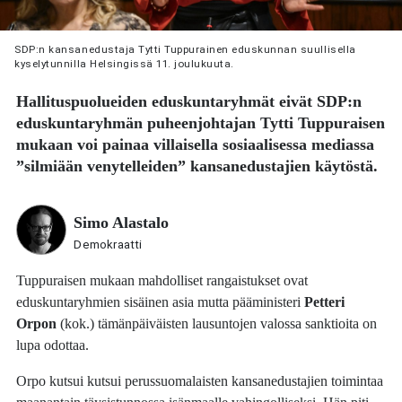
SDP:n kansanedustaja Tytti Tuppurainen eduskunnan suullisella
kyselytunnilla Helsingissä 11. joulukuuta.
Hallituspuolueiden eduskuntaryhmät eivät SDP:n
eduskuntaryhmän puheenjohtajan
Tytti Tuppuraisen
mukaan voi painaa villaisella sosiaalisessa mediassa
”silmiään venytelleiden” kansanedustajien käytöstä.
Simo Alastalo
Demokraatti
Tuppuraisen mukaan mahdolliset rangaistukset ovat
eduskuntaryhmien sisäinen asia mutta pääministeri
Petteri
Orpon
(kok.) tämänpäiväisten lausuntojen valossa sanktioita on
lupa odottaa.
Orpo kutsui kutsui perussuomalaisten kansanedustajien toimintaa