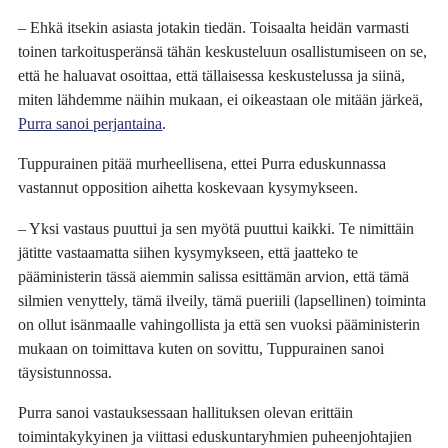
– Ehkä itsekin asiasta jotakin tiedän. Toisaalta heidän varmasti
toinen tarkoitusperänsä tähän keskusteluun osallistumiseen on se,
että he haluavat osoittaa, että tällaisessa keskustelussa ja siinä,
miten lähdemme näihin mukaan, ei oikeastaan ole mitään järkeä,
Purra sanoi perjantaina
.
Tuppurainen pitää murheellisena, ettei Purra eduskunnassa
vastannut opposition aihetta koskevaan kysymykseen.
– Yksi vastaus puuttui ja sen myötä puuttui kaikki. Te nimittäin
jätitte vastaamatta siihen kysymykseen, että jaatteko te
pääministerin tässä aiemmin salissa esittämän arvion, että tämä
silmien venyttely, tämä ilveily, tämä pueriili (lapsellinen) toiminta
on ollut isänmaalle vahingollista ja että sen vuoksi pääministerin
mukaan on toimittava kuten on sovittu, Tuppurainen sanoi
täysistunnossa.
Purra sanoi vastauksessaan hallituksen olevan erittäin
toimintakykyinen ja viittasi eduskuntaryhmien puheenjohtajien