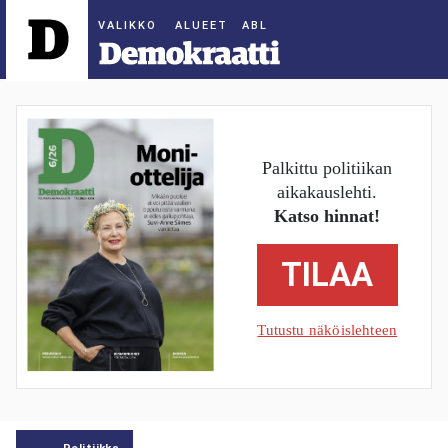
ALUEET
Palkittu politiikan
aikakauslehti.
Katso hinnat!
TILAA
Tutustu näköislehteen
Politiikka