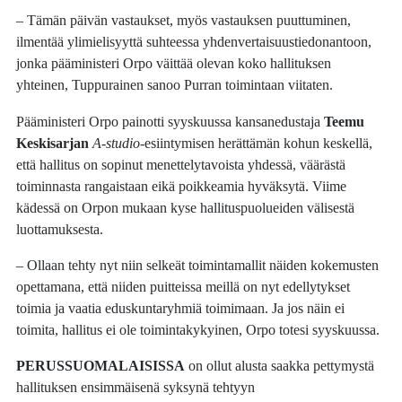
– Tämän päivän vastaukset, myös vastauksen puuttuminen,
ilmentää ylimielisyyttä suhteessa yhdenvertaisuustiedonantoon,
jonka pääministeri Orpo väittää olevan koko hallituksen
yhteinen, Tuppurainen sanoo Purran toimintaan viitaten.
Pääministeri Orpo painotti syyskuussa kansanedustaja
Teemu
Keskisarjan
A-studio
-esiintymisen herättämän kohun keskellä,
että hallitus on sopinut menettelytavoista yhdessä, väärästä
toiminnasta rangaistaan eikä poikkeamia hyväksytä. Viime
kädessä on Orpon mukaan kyse hallituspuolueiden välisestä
luottamuksesta.
– Ollaan tehty nyt niin selkeät toimintamallit näiden kokemusten
opettamana, että niiden puitteissa meillä on nyt edellytykset
toimia ja vaatia eduskuntaryhmiä toimimaan. Ja jos näin ei
toimita, hallitus ei ole toimintakykyinen, Orpo totesi syyskuussa.
PERUSSUOMALAISISSA
on ollut alusta saakka pettymystä
hallituksen ensimmäisenä syksynä tehtyyn