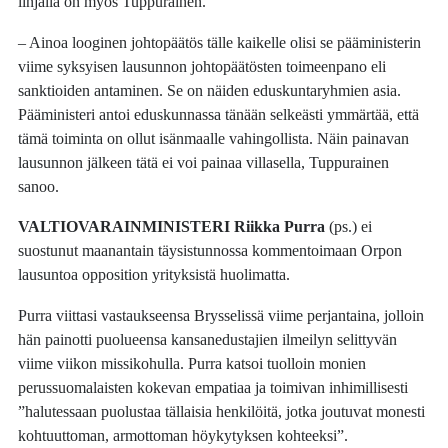
linjalla on myös Tuppurainen.
– Ainoa looginen johtopäätös tälle kaikelle olisi se pääministerin
viime syksyisen lausunnon johtopäätösten toimeenpano eli
sanktioiden antaminen. Se on näiden eduskuntaryhmien asia.
Pääministeri antoi eduskunnassa tänään selkeästi ymmärtää, että
tämä toiminta on ollut isänmaalle vahingollista. Näin painavan
lausunnon jälkeen tätä ei voi painaa villasella, Tuppurainen
sanoo.
VALTIOVARAINMINISTERI Riikka Purra
(ps.) ei
suostunut maanantain täysistunnossa kommentoimaan Orpon
lausuntoa opposition yrityksistä huolimatta.
Purra viittasi vastaukseensa Brysselissä viime perjantaina, jolloin
hän painotti puolueensa kansanedustajien ilmeilyn selittyvän
viime viikon missikohulla. Purra katsoi tuolloin monien
perussuomalaisten kokevan empatiaa ja toimivan inhimillisesti
”halutessaan puolustaa tällaisia henkilöitä, jotka joutuvat monesti
kohtuuttoman, armottoman höykytyksen kohteeksi”.