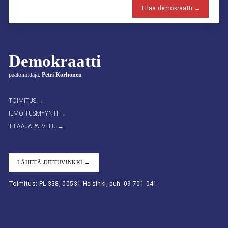
Tilaa demokraatti →
Demokraatti
päätoimittaja:
Petri Korhonen
TOIMITUS →
ILMOITUSMYYNTI →
TILAAJAPALVELU →
LÄHETÄ JUTTUVINKKI →
Toimitus: PL 338, 00531 Helsinki, puh. 09 701 041