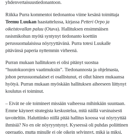
yhdenvertaisuustiedonantoon.
Riikka Purra kommentoi tiedonantoa viime kesänä toimittaja
Teemu Luukan
haastattelussa, kirjassa
Petteri Orpo ja
oikeistovallan paluu
(Otava). Hallituksen ensimmäisen
rasismikohun myötä syntynyt tiedonanto koettiin
perussuomalaisissa nöyryyttävänä. Purra totesi Luukalle
pitävänsä paperia nyttemmin virheenä.
Purran mukaan hallituksen ei olisi pitänyt suostua
“huutokuorojen vaatimuksiin”. Tiedonannosta ja ohjelmasta,
johon perussuomalaiset ei osallistunut, ei ollut hänen mukaansa
hyötyä. Purran mukaan myöskään hallituksen aiheeseen liittynyt
koulutus ei toiminut.
– Eivät ne ole toimineet missään vaiheessa mihinkään suuntaan.
Emme käyneet strategista keskustelua, mitä näillä varsinaisesti
tavoiteltiin. Haluttiinko niillä pitää hallitus koossa vai nöyryyttää
ihmisiä? No en ole nöyryyntynyt. Kyseessä oli puhdas poliittinen
operaatio, mutta minulle ei ole oikein selvinnyt, mikä ja miksi,