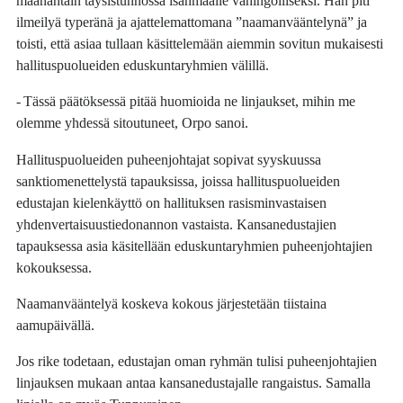
maanantain täysistunnossa isänmaalle vahingolliseksi. Hän piti
ilmeilyä typeränä ja ajattelemattomana ”naamanvääntelynä” ja
toisti, että asiaa tullaan käsittelemään aiemmin sovitun mukaisesti
hallituspuolueiden eduskuntaryhmien välillä.
- Tässä päätöksessä pitää huomioida ne linjaukset, mihin me
olemme yhdessä sitoutuneet, Orpo sanoi.
Hallituspuolueiden puheenjohtajat sopivat syyskuussa
sanktiomenettelystä tapauksissa, joissa hallituspuolueiden
edustajan kielenkäyttö on hallituksen rasisminvastaisen
yhdenvertaisuustiedonannon vastaista. Kansanedustajien
tapauksessa asia käsitellään eduskuntaryhmien puheenjohtajien
kokouksessa.
Naamanvääntelyä koskeva kokous järjestetään tiistaina
aamupäivällä.
Jos rike todetaan, edustajan oman ryhmän tulisi puheenjohtajien
linjauksen mukaan antaa kansanedustajalle rangaistus. Samalla