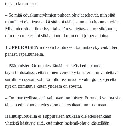
tiistain kokoukseen.
– Se mitä eduskuntaryhmien puheenjohtajat tekevät, niin siitä
minulla ei ole tietoa enkä sitä voi täältä suunnalta kommentoida.
Mitä tulee sitten ilmeilyyn tai tähän valitettavaan missikohuun,
niin olen mielestäni siitä antanut kommentit jo perjantaina.
TUPPURAISEN
mukaan hallituksen toimintakyky vaikuttaa
pahasti rapautuneelta.
– Pääministeri Orpo totesi tänään selkeästi eduskunnan
täysistuntosalissa, että silmien venyttely tämä erittäin valitettava,
surullinen rasismikohu on ollut isänmaalle vahingollista ja että
nyt on toimittava kuten yhdessä on sovittu.
– On murheellista, että valtiovarainministeri Purra ei kyennyt sitä
tänään eduskunnan edessä omalta osaltaan tunnustamaan.
Hallituspuolueilla ei Tuppuraisen mukaan ole edelleenkään
yhteistä käsitystä siitä, että miten rasismikohuja käsitellään.