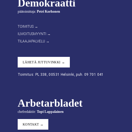
Demokraatti
päätoimittaja:
Petri Korhonen
TOIMITUS →
ILMOITUSMYYNTI →
TILAAJAPALVELU →
LÄHETÄ JUTTUVINKKI →
Toimitus: PL 338, 00531 Helsinki, puh. 09 701 041
Arbetarbladet
chefredaktör:
Topi Lappalainen
KONTAKT →