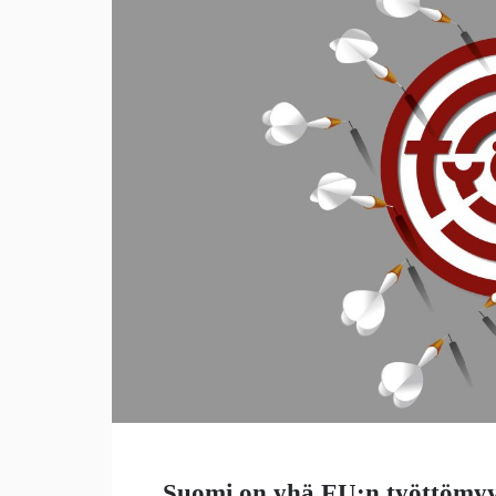
Suomi on yhä EU:n työttömyys