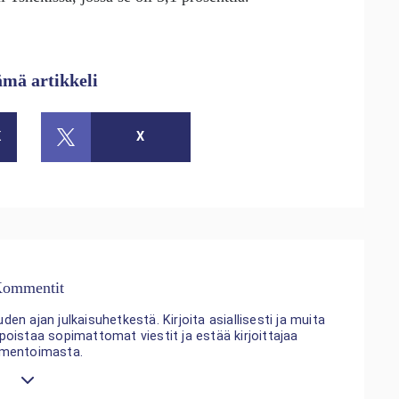
ämä artikkeli
K
X
ommentit
n ajan julkaisuhetkestä. Kirjoita asiallisesti ja muita
 poistaa sopimattomat viestit ja estää kirjoittajaa
mentoimasta.