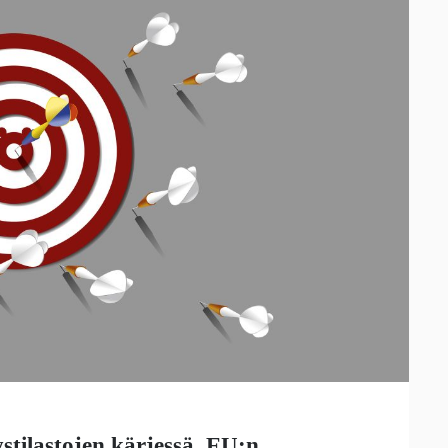
tilastojen kärjessä. EU:n