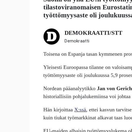
tilastoviranomaisen Eurostat
työttömyysaste oli joulukuussa
DEMOKRAATTI/STT
Demokraatti
Toisena on Espanja tasan kymmenen prose
Yleisesti Euroopassa tilanne on valoisa
työttömyysaste oli joulukuussa 5,9 prosen
Nordean pääanalyytikko
Jan von Geric
historiallisiin pohjalukemiinsa voi johtaa
Hän kirjoittaa
X:ssä
, ettei kasvun tarvit
kuin tiukat työmarkkinat alkavat taas luod
EU-maiden alhaisin työttömyyslukema oli 