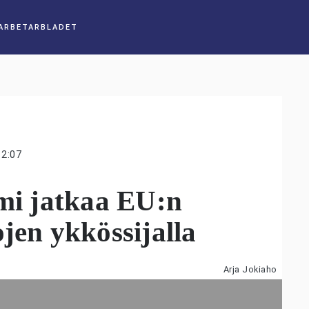
12:07
omi jatkaa EU:n
ojen ykkössijalla
Arja Jokiaho