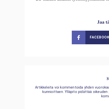
Jaa t
FACEBOO
K
Artikkeleita voi kommentoida yhden vuorokaude
kunnioittaen. Ylläpito pidättää oikeuden
kom