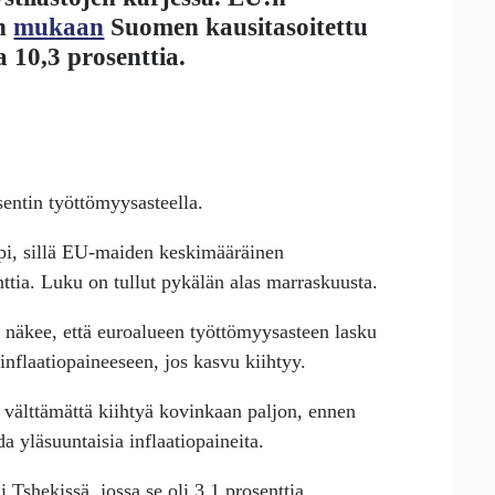
in
mukaan
Suomen kausitasoitettu
 10,3 prosenttia.
ntin työttömyysasteella.
mpi, sillä EU-maiden keskimääräinen
ttia. Luku on tullut pykälän alas marraskuusta.
h
näkee, että euroalueen työttömyysasteen lasku
 inflaatiopaineeseen, jos kasvu kiihtyy.
se välttämättä kiihtyä kovinkaan paljon, ennen
a yläsuuntaisia inflaatiopaineita.
Tshekissä, jossa se oli 3,1 prosenttia.