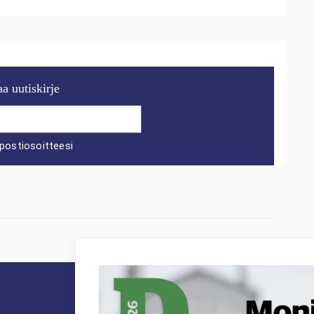
aa uutiskirje
postiosoitteesi