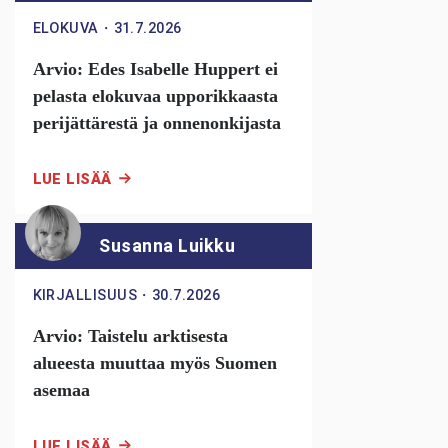
ELOKUVA
・
31.7.2026
Arvio: Edes Isabelle Huppert ei
pelasta elokuvaa upporikkaasta
perijättärestä ja onnenonkijasta
LUE LISÄÄ
Susanna Luikku
KIRJALLISUUS
・
30.7.2026
Arvio: Taistelu arktisesta
alueesta muuttaa myös Suomen
asemaa
LUE LISÄÄ