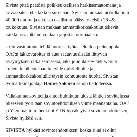
Sivista pitää päätöstä poikkeuksellisen harkitsemattomana ja
toivoo siksi, että lakkoa siirretään. Sivistan mukaan arviolta noin
40 000 nuorta ja aikuista osallistuu pääsykokeisiin 26.-28.
toukokuuta. Sivistan mukaan ammattikorkeakoulut tekevät
kaikkensa, jotta ne voidaan järjestää normaalisti.
– On vastuutonta tehdä nuorista työtaisteluiden pelinappula.
OAJ:n lakkovaroitus ei auta saatavuuslisään liittyvän
kysymyksen ratkaisemisessa, eikä jouduta sovittelua. Sillä
kuitenkin aiheutetaan tuleville opiskelijoille ja
ammattikorkeakouluille täysin kohtuutonta huolta, Sivistan
työmarkkinajohtaja
Hanne Salonen
sanoo tiedotteessa.
Valtakunnansovittelija antoi huhtikuun alusta lähtien sovittelussa
olleeseen työriitaan sovintoehdotuksen viime maanantaina. OAJ
ja Ylemmät toimihenkilöt YTN hyväksyivät sovintoehdotuksen,
Sivista hylkäsi sen.
SIVISTA
hylkäsi sovintoehdotuksen, koska siinä ei ollut