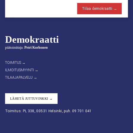
Tilaa demokraatti →
Demokraatti
päätoimittaja:
Petri Korhonen
TOIMITUS →
ILMOITUSMYYNTI →
TILAAJAPALVELU →
LÄHETÄ JUTTUVINKKI →
Toimitus: PL 338, 00531 Helsinki, puh. 09 701 041