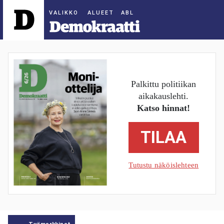
ALUEET
Palkittu politiikan
aikakauslehti.
Katso hinnat!
TILAA
Tutustu näköislehteen
Työmarkkinat