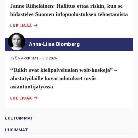
Janne Riiheläinen: Hallitus ottaa riskin, kun se
hidastelee Suomen infopuolustuksen tehostamista
LUE LISÄÄ
Anna-Liisa Blomberg
TYÖMARKKINAT
・
8.8.2026
“Tulkit ovat kielipalvelualan wolt-kuskeja” –
alustatyölaille kovat odotukset myös
asiantuntijatyössä
LUE LISÄÄ
LUETUIMMAT
UUSIMMAT