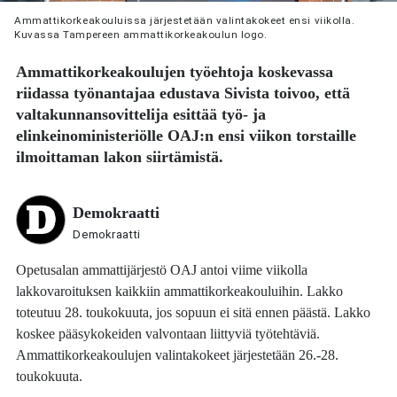
Ammattikorkeakouluissa järjestetään valintakokeet ensi viikolla.
Kuvassa Tampereen ammattikorkeakoulun logo.
Ammattikorkeakoulujen työehtoja koskevassa
riidassa työnantajaa edustava Sivista toivoo, että
valtakunnansovittelija esittää työ- ja
elinkeinoministeriölle OAJ:n ensi viikon torstaille
ilmoittaman lakon siirtämistä.
Demokraatti
Demokraatti
Opetusalan ammattijärjestö OAJ antoi viime viikolla
lakkovaroituksen kaikkiin ammattikorkeakouluihin. Lakko
toteutuu 28. toukokuuta, jos sopuun ei sitä ennen päästä. Lakko
koskee pääsykokeiden valvontaan liittyviä työtehtäviä.
Ammattikorkeakoulujen valintakokeet järjestetään 26.-28.
toukokuuta.