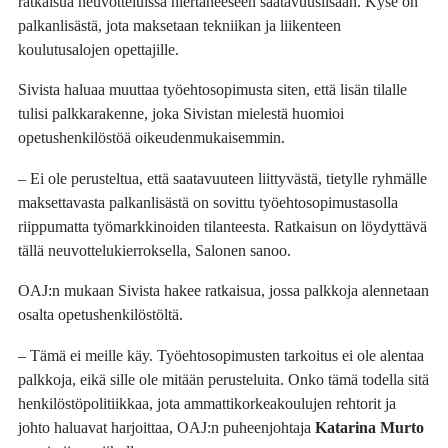
ratkaisua neuvotteluissa hiertäneeseen saatavuuslisään. Kyse on
palkanlisästä, jota maksetaan tekniikan ja liikenteen
koulutusalojen opettajille.
Sivista haluaa muuttaa työehtosopimusta siten, että lisän tilalle
tulisi palkkarakenne, joka Sivistan mielestä huomioi
opetushenkilöstöä oikeudenmukaisemmin.
– Ei ole perusteltua, että saatavuuteen liittyvästä, tietylle ryhmälle
maksettavasta palkanlisästä on sovittu työehtosopimustasolla
riippumatta työmarkkinoiden tilanteesta. Ratkaisun on löydyttävä
tällä neuvottelukierroksella, Salonen sanoo.
OAJ:n mukaan Sivista hakee ratkaisua, jossa palkkoja alennetaan
osalta opetushenkilöstöltä.
– Tämä ei meille käy. Työehtosopimusten tarkoitus ei ole alentaa
palkkoja, eikä sille ole mitään perusteluita. Onko tämä todella sitä
henkilöstöpolitiikkaa, jota ammattikorkeakoulujen rehtorit ja
johto haluavat harjoittaa, OAJ:n puheenjohtaja
Katarina Murto