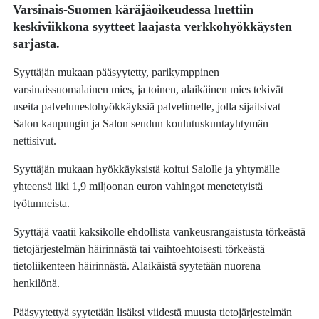
Varsinais-Suomen käräjäoikeudessa luettiin
keskiviikkona syytteet laajasta verkkohyökkäysten
sarjasta.
Syyttäjän mukaan pääsyytetty, parikymppinen
varsinaissuomalainen mies, ja toinen, alaikäinen mies tekivät
useita palvelunestohyökkäyksiä palvelimelle, jolla sijaitsivat
Salon kaupungin ja Salon seudun koulutuskuntayhtymän
nettisivut.
Syyttäjän mukaan hyökkäyksistä koitui Salolle ja yhtymälle
yhteensä liki 1,9 miljoonan euron vahingot menetetyistä
työtunneista.
Syyttäjä vaatii kaksikolle ehdollista vankeusrangaistusta törkeästä
tietojärjestelmän häirinnästä tai vaihtoehtoisesti törkeästä
tietoliikenteen häirinnästä. Alaikäistä syytetään nuorena
henkilönä.
Pääsyytettyä syytetään lisäksi viidestä muusta tietojärjestelmän