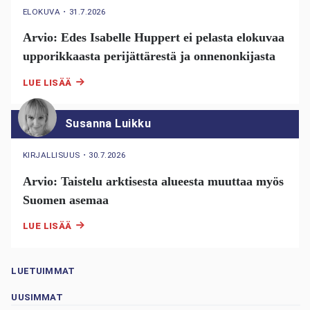
ELOKUVA
・
31.7.2026
Arvio: Edes Isabelle Huppert ei pelasta elokuvaa
upporikkaasta perijättärestä ja onnenonkijasta
LUE LISÄÄ
Susanna Luikku
KIRJALLISUUS
・
30.7.2026
Arvio: Taistelu arktisesta alueesta muuttaa myös
Suomen asemaa
LUE LISÄÄ
LUETUIMMAT
UUSIMMAT