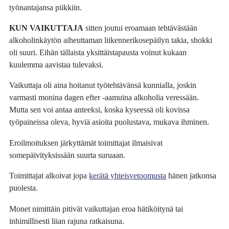
työnantajansa piikkiin.
KUN VAIKUTTAJA
sitten joutui eroamaan tehtävästään
alkoholinkäytön aiheuttaman liikennerikosepäilyn takia, shokki
oli suuri. Eihän tällaista yksittäistapausta voinut kukaan
kuulemma aavistaa tulevaksi.
Vaikuttaja oli aina hoitanut työtehtävänsä kunnialla, joskin
varmasti monina dagen efter -aamuina alkoholia veressään.
Mutta sen voi antaa anteeksi, koska kyseessä oli kovissa
työpaineissa oleva, hyviä asioita puolustava, mukava ihminen.
Eroilmoituksen järkyttämät toimittajat ilmaisivat
somepäivityksissään suurta suruaan.
Toimittajat alkoivat jopa
kerätä yhteisvetoomusta
hänen jatkonsa
puolesta.
Monet nimittäin pitivät vaikuttajan eroa hätiköitynä tai
inhimillisesti liian rajuna ratkaisuna.