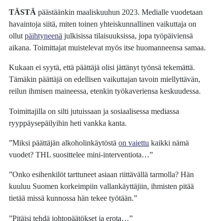
TÄSTÄ
päästäänkin maaliskuuhun 2023. Medialle vuodetaan
havaintoja siitä, miten toinen yhteiskunnallinen vaikuttaja on
ollut
päihtyneenä
julkisissa tilaisuuksissa, jopa työpäiviensä
aikana. Toimittajat muistelevat myös itse huomanneensa samaa.
Kukaan ei syytä, että päättäjä olisi jättänyt työnsä tekemättä.
Tämäkin päättäjä on edellisen vaikuttajan tavoin miellyttävän,
reilun ihmisen maineessa, etenkin työkaveriensa keskuudessa.
Toimittajilla on silti jutuissaan ja sosiaalisessa mediassa
ryyppäysepäilyihin heti vankka kanta.
”Miksi päättäjän alkoholinkäytöstä
on vaiettu
kaikki nämä
vuodet? THL suosittelee mini-interventiota…”
”Onko esihenkilöt tarttuneet asiaan riittävällä tarmolla? Hän
kuuluu Suomen korkeimpiin vallankäyttäjiin, ihmisten pitää
tietää missä kunnossa hän tekee työtään.”
”Pitäisi tehdä johtopäätökset ja erota…”