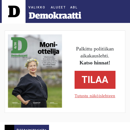
ALUEET
Palkittu politiikan
aikakauslehti.
Katso hinnat!
TILAA
Tutustu näköislehteen
Päätoimittajalta