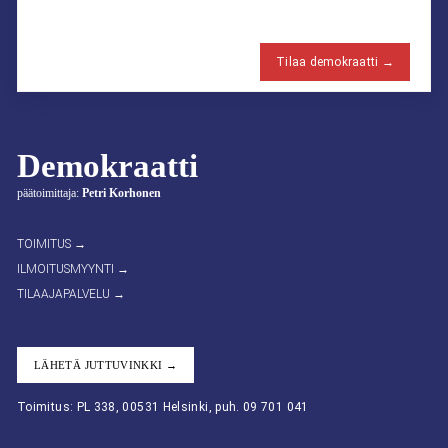
Tilaa demokraatti →
Demokraatti
päätoimittaja:
Petri Korhonen
TOIMITUS →
ILMOITUSMYYNTI →
TILAAJAPALVELU →
LÄHETÄ JUTTUVINKKI →
Toimitus: PL 338, 00531 Helsinki, puh. 09 701 041