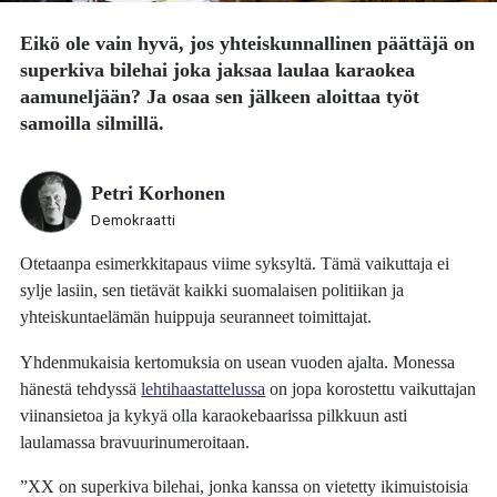
Eikö ole vain hyvä, jos yhteiskunnallinen päättäjä on
superkiva bilehai joka jaksaa laulaa karaokea
aamuneljään? Ja osaa sen jälkeen aloittaa työt
samoilla silmillä.
Petri Korhonen
Demokraatti
Otetaanpa esimerkkitapaus viime syksyltä. Tämä vaikuttaja ei
sylje lasiin, sen tietävät kaikki suomalaisen politiikan ja
yhteiskuntaelämän huippuja seuranneet toimittajat.
Yhdenmukaisia kertomuksia on usean vuoden ajalta. Monessa
hänestä tehdyssä
lehtihaastattelussa
on jopa korostettu vaikuttajan
viinansietoa ja kykyä olla karaokebaarissa pilkkuun asti
laulamassa bravuurinumeroitaan.
”XX on superkiva bilehai, jonka kanssa on vietetty ikimuistoisia