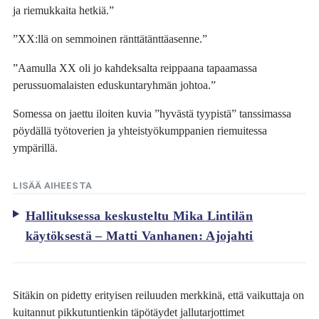
ja riemukkaita hetkiä.”
”XX:llä on semmoinen ränttätänttäasenne.”
”Aamulla XX oli jo kahdeksalta reippaana tapaamassa
perussuomalaisten eduskuntaryhmän johtoa.”
Somessa on jaettu iloiten kuvia ”hyvästä tyypistä” tanssimassa
pöydällä työtoverien ja yhteistyökumppanien riemuitessa
ympärillä.
LISÄÄ AIHEESTA
Hallituksessa keskusteltu Mika Lintilän
käytöksestä – Matti Vanhanen: Ajojahti
Sitäkin on pidetty erityisen reiluuden merkkinä, että vaikuttaja on
kuitannut pikkutuntienkin täpötäydet jallutarjottimet