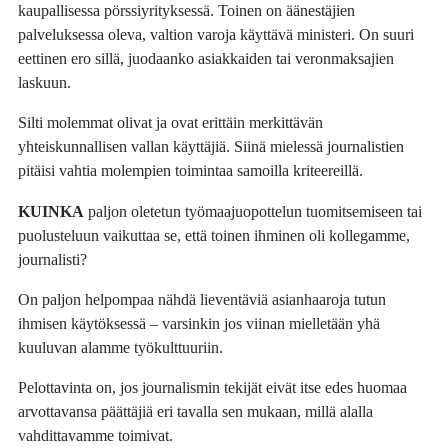
kaupallisessa pörssiyrityksessä. Toinen on äänestäjien
palveluksessa oleva, valtion varoja käyttävä ministeri. On suuri
eettinen ero sillä, juodaanko asiakkaiden tai veronmaksajien
laskuun.
Silti molemmat olivat ja ovat erittäin merkittävän
yhteiskunnallisen vallan käyttäjiä. Siinä mielessä journalistien
pitäisi vahtia molempien toimintaa samoilla kriteereillä.
KUINKA
paljon oletetun työmaajuopottelun tuomitsemiseen tai
puolusteluun vaikuttaa se, että toinen ihminen oli kollegamme,
journalisti?
On paljon helpompaa nähdä lieventäviä asianhaaroja tutun
ihmisen käytöksessä – varsinkin jos viinan mielletään yhä
kuuluvan alamme työkulttuuriin.
Pelottavinta on, jos journalismin tekijät eivät itse edes huomaa
arvottavansa päättäjiä eri tavalla sen mukaan, millä alalla
vahdittavamme toimivat.