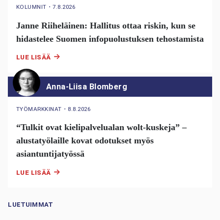
KOLUMNIT
・
7.8.2026
Janne Riiheläinen: Hallitus ottaa riskin, kun se
hidastelee Suomen infopuolustuksen tehostamista
LUE LISÄÄ
Anna-Liisa Blomberg
TYÖMARKKINAT
・
8.8.2026
“Tulkit ovat kielipalvelualan wolt-kuskeja” –
alustatyölaille kovat odotukset myös
asiantuntijatyössä
LUE LISÄÄ
LUETUIMMAT