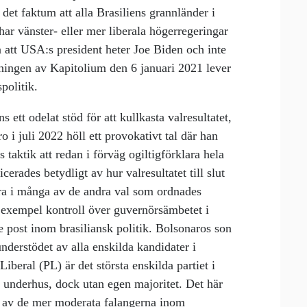
det faktum att alla Brasiliens grannländer i
ar vänster- eller mer liberala högerregeringar
att USA:s president heter Joe Biden och inte
mningen av Kapitolium den 6 januari 2021 lever
politik.
 ett odelat stöd för att kullkasta valresultatet,
 i juli 2022 höll ett provokativt tal där han
s taktik att redan i förväg ogiltigförklara hela
rades betydligt av hur valresultatet till slut
 bra i många av de andra val som ordnades
l exempel kontroll
över guvernörsämbetet i
 post inom brasiliansk politik. Bolsonaros son
nderstödet av alla enskilda kandidater i
iberal (PL) är det största enskilda partiet i
s underhus, dock utan egen majoritet. Det här
ga av de mer moderata falangerna inom