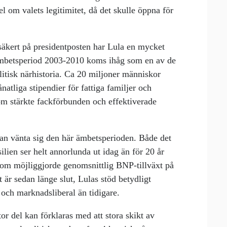
vel om valets legitimitet, då det skulle öppna för
a säkert på presidentposten har Lula en mycket
 ämbetsperiod 2003-2010 koms ihåg som en av de
litisk närhistoria. Ca 20 miljoner människor
atliga stipendier för fattiga familjer och
m stärkte fackförbunden och effektiverade
kan vänta sig den här ämbetsperioden. Både det
ilien ser helt annorlunda ut idag än för 20 år
om möjliggjorde genomsnittlig BNP-tillväxt på
 är sedan länge slut, Lulas stöd betydligt
 och marknadsliberal än tidigare.
stor del kan förklaras med att stora skikt av