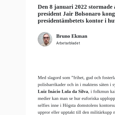
Den 8 januari 2022 stormade an
president Jair Bolsonaro kon
presidentämbetets kontor i hu
Bruno Ekman
Arbetarbladet
Med slagord som ”frihet, gud och foster
polisbarrikader och in i maktens säten i sy
Luiz Inácio Lula da Silva
, i folkmun ka
medier kan man se hur euforiska upplopp
selfies inne i Högsta domstolens kontors
uppror eller upptakt till den militärkup