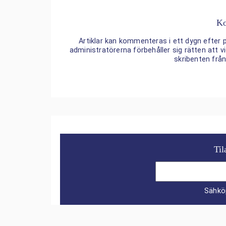
Ko
Artiklar kan kommenteras i ett dygn efter p
administratörerna förbehåller sig rätten att
skribenten frå
Til
Sähkö