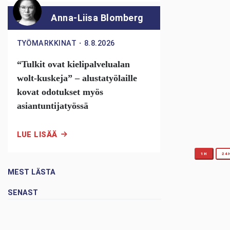
Anna-Liisa Blomberg
TYÖMARKKINAT
・
8.8.2026
“Tulkit ovat kielipalvelualan
wolt-kuskeja” – alustatyölaille
kovat odotukset myös
asiantuntijatyössä
LUE LISÄÄ
1H
24
MEST LÄSTA
SENAST