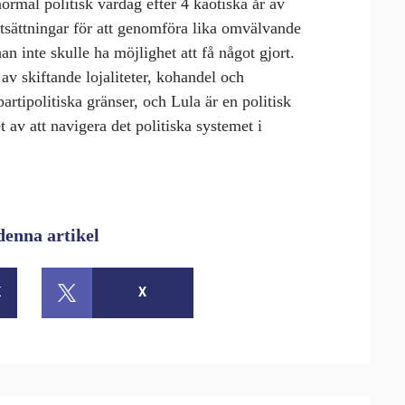
normal politisk vardag efter 4 kaotiska år av
utsättningar för att genomföra lika omvälvande
an inte skulle ha möjlighet att få något gjort.
 av skiftande lojaliteter, kohandel och
tipolitiska gränser, och Lula är en politisk
t av att navigera det politiska systemet i
denna artikel
K
X