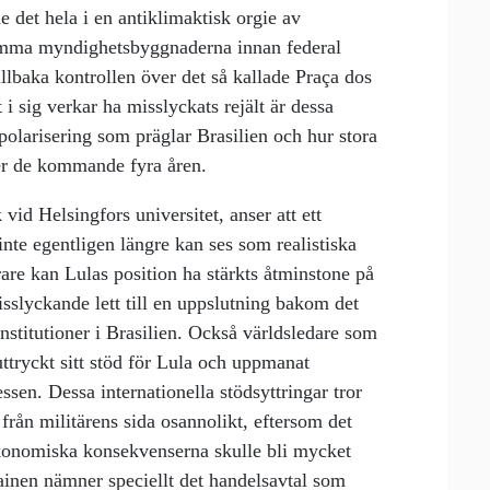
e det hela i en antiklimaktisk orgie av
tomma myndighetsbyggnaderna innan federal
illbaka kontrollen över det så kallade Praça dos
 sig verkar ha misslyckats rejält är dessa
 polarisering som präglar Brasilien och hur stora
der de kommande fyra åren.
k vid Helsingfors universitet, anser att ett
inte egentligen längre kan ses som realistiska
rare kan Lulas position ha stärkts åtminstone på
isslyckande lett till en uppslutning bakom det
nstitutioner i Brasilien. Också världsledare som
ttryckt sitt stöd för Lula och uppmanat
ssen. Dessa internationella stödsyttringar tror
 från militärens sida osannolikt, eftersom det
 ekonomiska konsekvenserna skulle bli mycket
ainen nämner speciellt det handelsavtal som