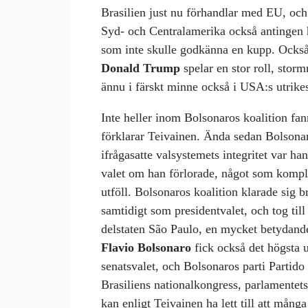
Brasilien just nu förhandlar med EU, och 
Syd- och Centralamerika också antingen h
som inte skulle godkänna en kupp. Också 
Donald Trump
spelar en stor roll, stor
ännu i färskt minne också i USA:s utrikes
Inte heller inom Bolsonaros koalition fanns
förklarar Teivainen. Ända sedan Bolsonaro
ifrågasatte valsystemets integritet var han
valet om han förlorade, något som komplice
utföll. Bolsonaros koalition klarade sig
samtidigt som presidentvalet, och tog til
delstaten São Paulo, en mycket betydande
Flavio Bolsonaro
fick också det högsta u
senatsvalet, och Bolsonaros parti Partido L
Brasiliens nationalkongress, parlamentet
kan enligt Teivainen ha lett till att mån