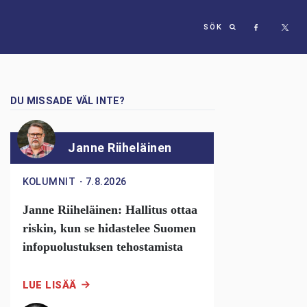
SÖK
DU MISSADE VÄL INTE?
Janne Riiheläinen
KOLUMNIT
・
7.8.2026
Janne Riiheläinen: Hallitus ottaa
riskin, kun se hidastelee Suomen
infopuolustuksen tehostamista
LUE LISÄÄ