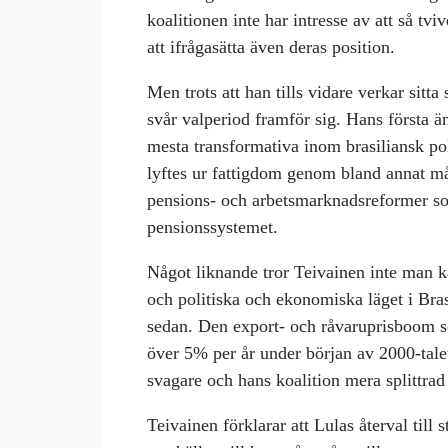
koalitionen inte har intresse av att så tvi
att ifrågasätta även deras position.
Men trots att han tills vidare verkar sitt
svår valperiod framför sig. Hans första
mesta transformativa inom brasiliansk po
lyftes ur fattigdom genom bland annat mån
pensions- och arbetsmarknadsreformer so
pensionssystemet.
Något liknande tror Teivainen inte man 
och politiska och ekonomiska läget i Bras
sedan. Den export- och råvaruprisboom s
över 5% per år under början av 2000-talet
svagare och hans koalition mera splittrad
Teivainen förklarar att Lulas återval till 