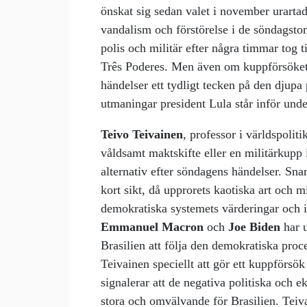
önskat sig sedan valet i november urartad
vandalism och förstörelse i de söndags
polis och militär efter några timmar tog t
Três Poderes. Men även om kuppförsöket i
händelser ett tydligt tecken på den djupa
utmaningar president Lula står inför un
Teivo Teivainen
, professor i världspoliti
våldsamt maktskifte eller en militärkupp 
alternativ efter söndagens händelser. Sna
kort sikt, då upprorets kaotiska art och m
demokratiska systemets värderingar och i
Emmanuel Macron
och
Joe Biden
har u
Brasilien att följa den demokratiska proce
Teivainen speciellt att gör ett kuppförsök
signalerar att de negativa politiska och
stora och omvälvande för Brasilien. Teiv