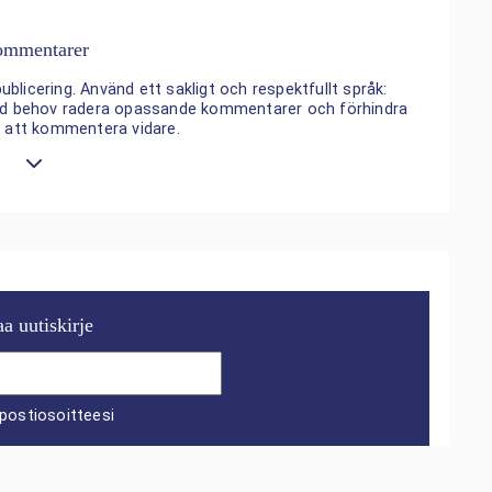
mmentarer
ublicering. Använd ett sakligt och respektfullt språk:
 vid behov radera opassande kommentarer och förhindra
n att kommentera vidare.
aa uutiskirje
postiosoitteesi