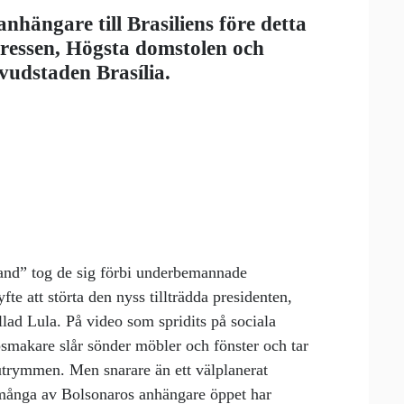
hängare till Brasiliens före detta
gressen, Högsta domstolen och
vudstaden Brasília.
land” tog de sig förbi underbemannade
fte att störta den nyss tillträdda presidenten,
llad Lula. På video som spridits på sociala
smakare slår sönder möbler och fönster och tar
utrymmen. Men snarare än ett välplanerat
p många av Bolsonaros anhängare öppet har