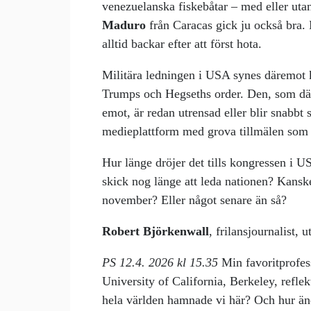
venezuelanska fiskebåtar – med eller uta
Maduro
från Caracas gick ju också bra.
alltid backar efter att först hota.
Militära ledningen i USA synes däremot k
Trumps och Hegseths order. Den, som där
emot, är redan utrensad eller blir snabb
medieplattform med grova tillmälen som 
Hur länge dröjer det tills kongressen i U
skick nog länge att leda nationen? Kanske
november? Eller något senare än så?
Robert Björkenwall
, frilansjournalist, u
PS 12.4. 2026 kl 15.35
Min favoritprofe
University of California, Berkeley, refle
hela världen hamnade vi här? Och hur än