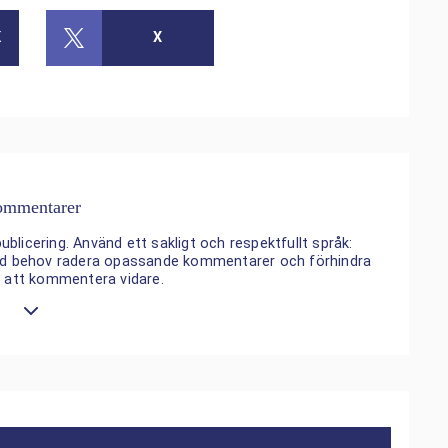
K
X
mmentarer
ublicering. Använd ett sakligt och respektfullt språk:
 vid behov radera opassande kommentarer och förhindra
n att kommentera vidare.