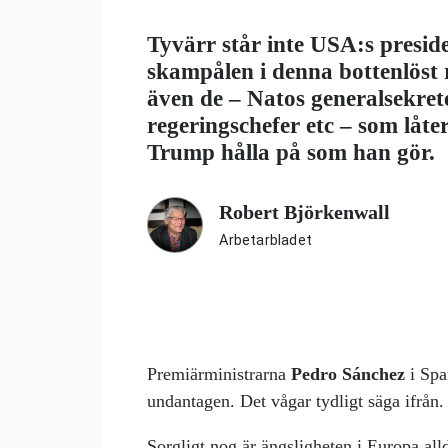
Tyvärr står inte USA:s presi
skampålen i denna bottenlöst r
även de – Natos generalsekret
regeringschefer etc – som låte
Trump hålla på som han gör.
Robert Björkenwall
Arbetarbladet
Premiärministrarna
Pedro Sánchez
i Spa
undantagen. Det vågar tydligt säga ifrån.
Sorgligt nog är ängsligheten i Europa all