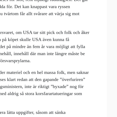
rädda för. Det kan knappast vara ryssen
ju tvärtom får allt svårare att värja sig mot
försvaret, om USA tar sitt pick och folk och åker
n på köpet skulle USA även kunna få
t på mindre än fem år vara möjligt att fylla
nehåll, innehåll där man inte längre måste be
försvarsprylarna.
er materiel och en hel massa folk, men saknar
ses klart redan att den gapande ”överfuriren”
igsministern, inte är riktigt ”byxade” nog för
 med aldrig så stora korsfarartatueringar som
era lätta uppgifter, såsom att sänka