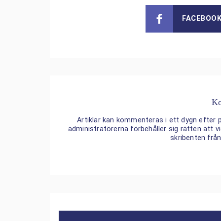
FACEBOO
Ko
Artiklar kan kommenteras i ett dygn efter p
administratörerna förbehåller sig rätten att
skribenten frå