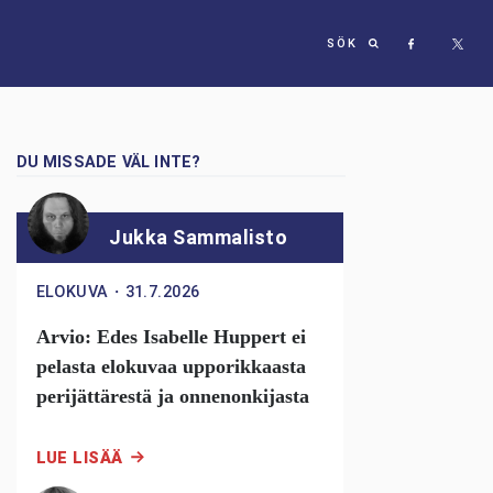
SÖK
DU MISSADE VÄL INTE?
Jukka Sammalisto
ELOKUVA
・
31.7.2026
Arvio: Edes Isabelle Huppert ei
pelasta elokuvaa upporikkaasta
perijättärestä ja onnenonkijasta
LUE LISÄÄ