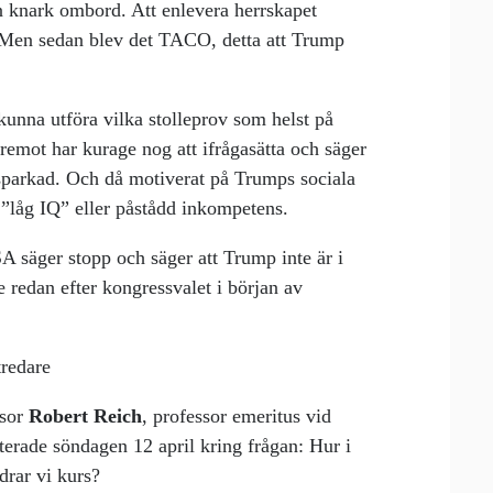
n knark ombord. Att enlevera herrskapet
 Men sedan blev det TACO, detta att Trump
unna utföra vilka stolleprov som helst på
emot har kurage nog att ifrågasätta och säger
t sparkad. Och då motiverat på Trumps sociala
”låg IQ” eller påstådd inkompetens.
SA säger stopp och säger att Trump inte är i
 redan efter kongressvalet i början av
tredare
ssor
Robert Reich
, professor emeritus vid
kterade söndagen 12 april kring frågan: Hur i
drar vi kurs?