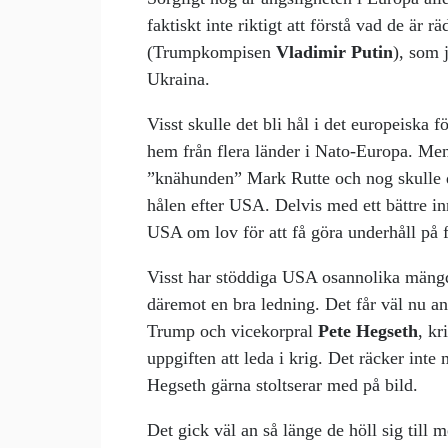
faktiskt inte riktigt att förstå vad de är 
(Trumpkompisen
Vladimir Putin
), som 
Ukraina.
Visst skulle det bli hål i det europeiska 
hem från flera länder i Nato-Europa. Me
”knähunden” Mark Rutte och nog skulle de
hålen efter USA. Delvis med ett bättre in
USA om lov för att få göra underhåll på 
Visst har stöddiga USA osannolika mängd
däremot en bra ledning. Det får väl nu an
Trump och vicekorpral
Pete Hegseth
, kr
uppgiften att leda i krig. Det räcker inte
Hegseth gärna stoltserar med på bild.
Det gick väl an så länge de höll sig till m