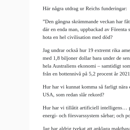
Här några utdrag ur Reichs funderingar:
”Den gångna skrämmande veckan har fått
där en enda man, uppbackad av Förenta sta
hota en hel civilisation med död?
Jag undrar också hur 19 extremt rika am
med 1,8 biljoner dollar bara under de s
hela Australiens ekonomi – samtidigt so
från en bottennivå på 5,2 procent år 2021 
Hur har vi kunnat komma så farligt nära 
USA, som redan slår rekord?
Hur har vi tillåtit artificiell intelligen
energi- och försvarssystem sårbar; och po
Jag har aldrig tvekat att anklaga makthav