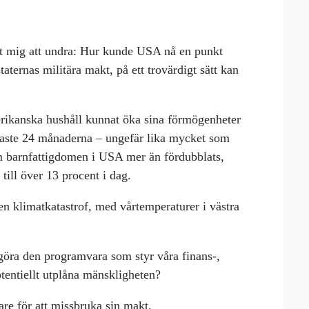
 mig att undra: Hur kunde USA nå en punkt
ternas militära makt, på ett trovärdigt sätt kan
erikanska hushåll kunnat öka sina förmögenheter
enaste 24 månaderna – ungefär lika mycket som
m barnfattigdomen i USA mer än fördubblats,
till över 13 procent i dag.
en klimatkatastrof, med vårtemperaturer i västra
s… göra den programvara som styr våra finans-,
tentiellt utplåna mänskligheten?
are för att missbruka sin makt.