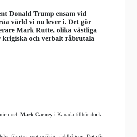
dent Donald Trump ensam vid
åa värld vi nu lever i. Det gör
erare Mark Rutte, olika västliga
r krigiska och verbalt råbrutala
nien och
Mark Carney
i Kanada tillhör dock
deles för stor, rent mjäkigt räddhågsen. Det går