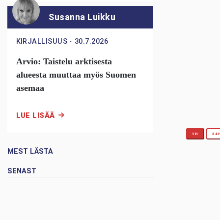
Susanna Luikku
KIRJALLISUUS
・
30.7.2026
Arvio: Taistelu arktisesta
alueesta muuttaa myös Suomen
asemaa
LUE LISÄÄ
1H
24
MEST LÄSTA
SENAST