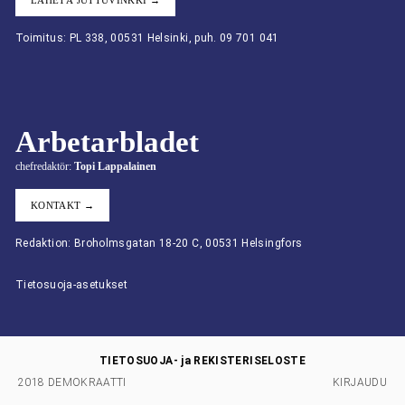
LÄHETÄ JUTTUVINKKI →
Toimitus: PL 338, 00531 Helsinki, puh. 09 701 041
Arbetarbladet
chefredaktör:
Topi Lappalainen
KONTAKT →
Redaktion: Broholmsgatan 18-20 C, 00531 Helsingfors
Tietosuoja-asetukset
TIETOSUOJA- ja REKISTERISELOSTE
2018 DEMOKRAATTI
KIRJAUDU