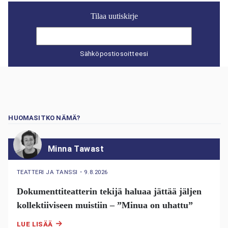
Tilaa uutiskirje
Sähköpostiosoitteesi
HUOMASITKO NÄMÄ?
Minna Tawast
TEATTERI JA TANSSI
・
9.8.2026
Dokumenttiteatterin tekijä haluaa jättää jäljen
kollektiiviseen muistiin – ”Minua on uhattu”
LUE LISÄÄ