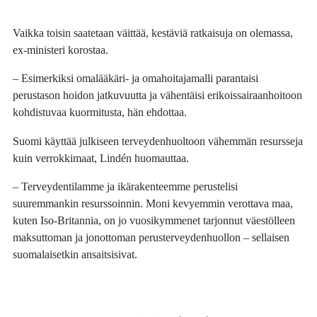
Vaikka toisin saatetaan väittää, kestäviä ratkaisuja on olemassa,
ex-ministeri korostaa.
– Esimerkiksi omalääkäri- ja omahoitajamalli parantaisi
perustason hoidon jatkuvuutta ja vähentäisi erikoissairaanhoitoon
kohdistuvaa kuormitusta, hän ehdottaa.
Suomi käyttää julkiseen terveydenhuoltoon vähemmän resursseja
kuin verrokkimaat, Lindén huomauttaa.
– Terveydentilamme ja ikärakenteemme perustelisi
suuremmankin resurssoinnin. Moni kevyemmin verottava maa,
kuten Iso-Britannia, on jo vuosikymmenet tarjonnut väestölleen
maksuttoman ja jonottoman perusterveydenhuollon – sellaisen
suomalaisetkin ansaitsisivat.