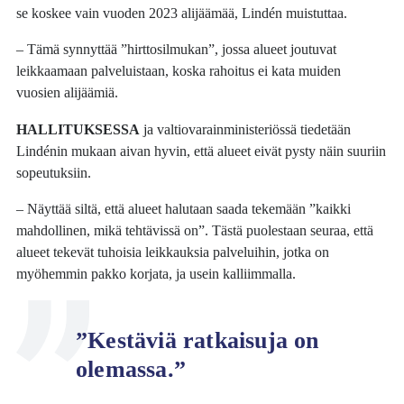
se koskee vain vuoden 2023 alijäämää, Lindén muistuttaa.
– Tämä synnyttää ”hirttosilmukan”, jossa alueet joutuvat
leikkaamaan palveluistaan, koska rahoitus ei kata muiden
vuosien alijäämiä.
HALLITUKSESSA
ja valtiovarainministeriössä tiedetään
Lindénin mukaan aivan hyvin, että alueet eivät pysty näin suuriin
sopeutuksiin.
– Näyttää siltä, että alueet halutaan saada tekemään ”kaikki
mahdollinen, mikä tehtävissä on”. Tästä puolestaan seuraa, että
alueet tekevät tuhoisia leikkauksia palveluihin, jotka on
myöhemmin pakko korjata, ja usein kalliimmalla.
”Kestäviä ratkaisuja on
olemassa.”