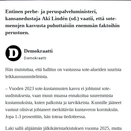
Entinen perhe- ja peruspalveluministeri,
kansanedustaja
Aki Lindén
(sd.) vaatii, että sote-
menojen kasvusta puhuttaisiin enemmän faktoihin
perustuen.
Demokraatti
Demokraatti
Hän muistuttaa, että hallitus on vastuussa sote-alueiden suurista
leikkaussuunnitelmista.
– Vuoden 2023 sote-kustannusten kasvu ei johtunut sote-
uudistuksesta, vaan muun muassa ennakoitua suuremmista
kustannuksista, kuten palkoista ja tarvikkeista. Kunnille jääneet
vastuut olisivat johtaneet merkittäviin kuntaveron korotuksiin.
Jopa 1-3 prosenttiin, hän toteaa tiedotteessa.
Laki sallii alijäämän jälkikäteistarkistuksen vuonna 2025, mutta