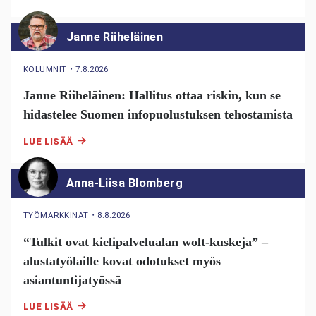
Janne Riiheläinen
KOLUMNIT
・
7.8.2026
Janne Riiheläinen: Hallitus ottaa riskin, kun se
hidastelee Suomen infopuolustuksen tehostamista
LUE LISÄÄ
Anna-Liisa Blomberg
TYÖMARKKINAT
・
8.8.2026
“Tulkit ovat kielipalvelualan wolt-kuskeja” –
alustatyölaille kovat odotukset myös
asiantuntijatyössä
LUE LISÄÄ