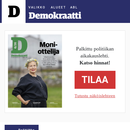
ALUEET
Palkittu politiikan
aikakauslehti.
Katso hinnat!
TILAA
Tutustu näköislehteen
Politiikka