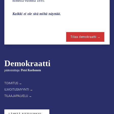
nimellä vuonna 1895.
Kaikki ei ole sitä miltä näyttää.
Tilaa demokraatti →
Demokraatti
päätoimittaja:
Petri Korhonen
TOIMITUS →
ILMOITUSMYYNTI →
TILAAJAPALVELU →