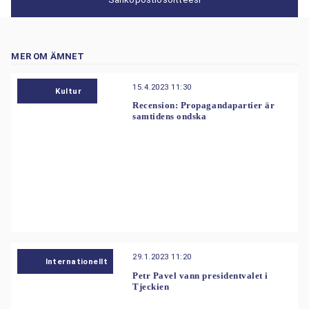
MER OM ÄMNET
15.4.2023 11:30
Kultur
Recension: Propagandapartier är
samtidens ondska
29.1.2023 11:20
Internationellt
Petr Pavel vann presidentvalet i
Tjeckien