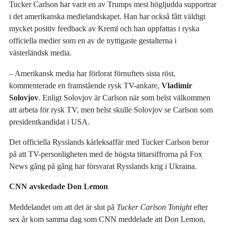
Tucker Carlson har varit en av Trumps mest högljudda supportrar
i det amerikanska medielandskapet. Han har också fått väldigt
mycket positiv feedback av Kreml och han uppfattas i ryska
officiella medier som en av de nyttigaste gestalterna i
västerländsk media.
– Amerikansk media har förlorat förnuftets sista röst,
kommenterade en framstående rysk TV-ankare,
Vladimir
Solovjov
. Enligt Solovjov är Carlson när som helst välkommen
att arbeta för rysk TV, men helst skulle Solovjov se Carlson som
presidentkandidat i USA.
Det officiella Rysslands kärleksaffär med Tucker Carlson beror
på att TV-personligheten med de högsta tittarsiffrorna på Fox
News gång på gång har försvarat Rysslands krig i Ukraina.
CNN avskedade Don Lemon
Meddelandet om att det är slut på
Tucker Carlson Tonight
efter
sex år kom samma dag som CNN meddelade att Don Lemon,