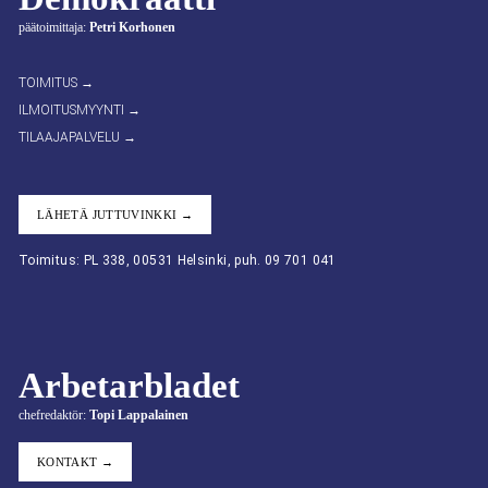
päätoimittaja:
Petri Korhonen
TOIMITUS →
ILMOITUSMYYNTI →
TILAAJAPALVELU →
LÄHETÄ JUTTUVINKKI →
Toimitus: PL 338, 00531 Helsinki, puh. 09 701 041
Arbetarbladet
chefredaktör:
Topi Lappalainen
KONTAKT →