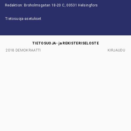
Redaktion: Broholmsgatan 18-20 C, 00531 Helsingfors
Tietosuoja-asetukset
TIETOSUOJA- ja REKISTERISELOSTE
2018 DEMOKRAATTI
KIRJAUDU