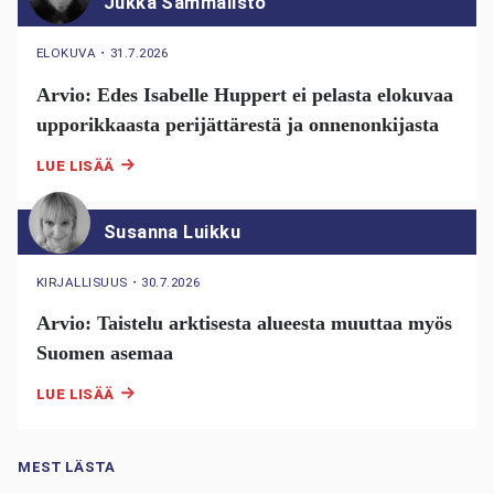
Jukka Sammalisto
ELOKUVA
・
31.7.2026
Arvio: Edes Isabelle Huppert ei pelasta elokuvaa
upporikkaasta perijättärestä ja onnenonkijasta
LUE LISÄÄ
Susanna Luikku
KIRJALLISUUS
・
30.7.2026
Arvio: Taistelu arktisesta alueesta muuttaa myös
Suomen asemaa
LUE LISÄÄ
MEST LÄSTA