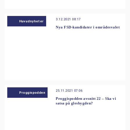
3.12.2021 08:17
Huvudnyheter
Nya FSD-kandidater i områdesvalet
25.11.2021 07:06
Proggispodden
Proggispodden avsnitt 22 – Ska vi
satsa på glesbygden?