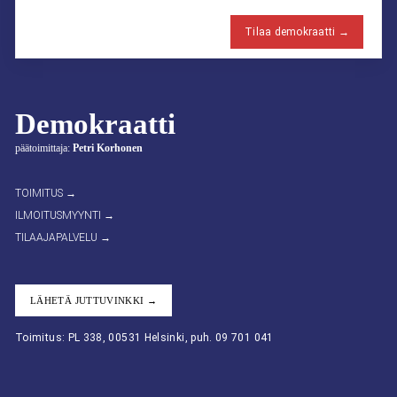
Tilaa demokraatti →
Demokraatti
päätoimittaja:
Petri Korhonen
TOIMITUS →
ILMOITUSMYYNTI →
TILAAJAPALVELU →
LÄHETÄ JUTTUVINKKI →
Toimitus: PL 338, 00531 Helsinki, puh. 09 701 041