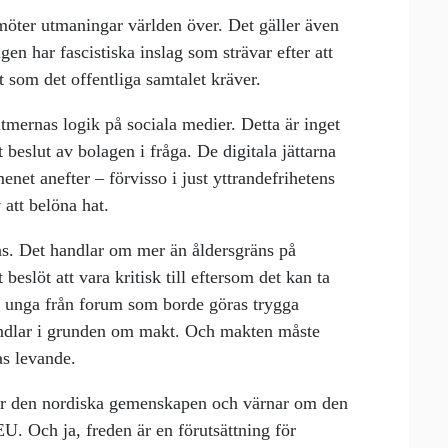
möter utmaningar världen över. Det gäller även
en har fascistiska inslag som strävar efter att
t som det offentliga samtalet kräver.
tmernas logik på sociala medier. Detta är inget
 beslut av bolagen i fråga. De digitala jättarna
net anefter – förvisso i just yttrandefrihetens
 att belöna hat.
as. Det handlar om mer än åldersgräns på
beslöt att vara kritisk till eftersom det kan ta
 unga från forum som borde göras trygga
 handlar i grunden om makt. Och makten måste
as levande.
ker den nordiska gemenskapen och värnar om den
EU. Och ja, freden är en förutsättning för