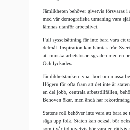
Jämlikheten behöver givetvis försvaras i 
med vår demografiska utmaning vara självkl
lämnas utanför arbetslivet.
Full sysselsättning får inte bara vara ett
delmål. Inspiration kan hämtas från Sve
att minska arbetslöshetsgraden med en pro
Och lyckades.
Jämlikhetstanken tynar bort om massarbets
Högern för ofta fram att det inte är stat
en del jobb, centrala arbetstillfällen, be
Behoven ökar, men ändå har rekordmånga 
Statens roll behöver inte vara att bara se til
säga upp folk. Staten kan också, bör oc
som i vår tid givetvis bör vara en rättvis