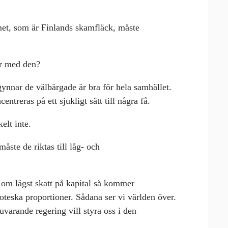
met, som är Finlands skamfläck, måste
er med den?
gynnar de välbärgade är bra för hela samhället.
entreras på ett sjukligt sätt till några få.
elt inte.
åste de riktas till låg- och
a om lägst skatt på kapital så kommer
teska proportioner. Sådana ser vi världen över.
nuvarande regering vill styra oss i den