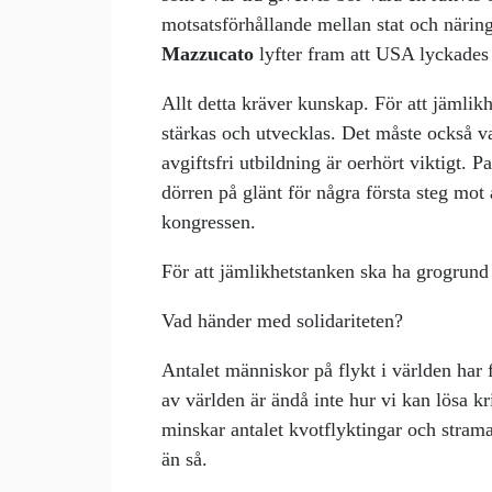
motsatsförhållande mellan stat och närin
Mazzucato
lyfter fram att USA lyckade
Allt detta kräver kunskap. För att jämli
stärkas och utvecklas. Det måste också va
avgiftsfri utbildning är oerhört viktigt. P
dörren på glänt för några första steg mo
kongressen.
För att jämlikhetstanken ska ha grogrund 
Vad händer med solidariteten?
Antalet människor på flykt i världen har 
av världen är ändå inte hur vi kan lösa k
minskar antalet kvotflyktingar och stram
än så.