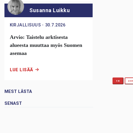
Susanna Luikku
KIRJALLISUUS
・
30.7.2026
Arvio: Taistelu arktisesta
alueesta muuttaa myös Suomen
asemaa
LUE LISÄÄ
1H
24
MEST LÄSTA
SENAST