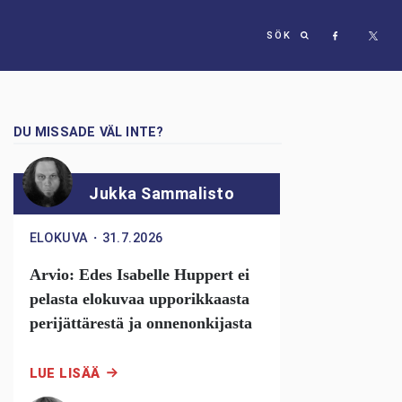
SÖK
DU MISSADE VÄL INTE?
Jukka Sammalisto
ELOKUVA
・
31.7.2026
Arvio: Edes Isabelle Huppert ei
pelasta elokuvaa upporikkaasta
perijättärestä ja onnenonkijasta
LUE LISÄÄ