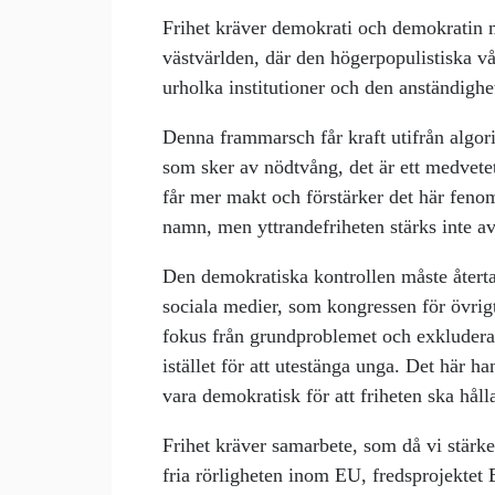
Frihet kräver demokrati och demokratin 
västvärlden, där den högerpopulistiska våg
urholka institutioner och den anständighe
Denna frammarsch får kraft utifrån algori
som sker av nödtvång, det är ett medvetet
får mer makt och förstärker det här fenome
namn, men yttrandefriheten stärks inte av
Den demokratiska kontrollen måste återt
sociala medier, som kongressen för övrigt 
fokus från grundproblemet och exkludera
istället för att utestänga unga. Det här
vara demokratisk för att friheten ska håll
Frihet kräver samarbete, som då vi stär
fria rörligheten inom EU, fredsprojektet 