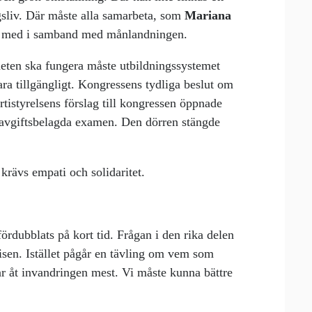
gsliv. Där måste alla samarbeta, som
Mariana
s med i samband med månlandningen.
kheten ska fungera måste utbildningssystemet
ra tillgängligt. Kongressens tydliga beslut om
artistyrelsens förslag till kongressen öppnade
t avgiftsbelagda examen. Den dörren stängde
krävs empati och solidaritet.
fördubblats på kort tid. Frågan i den rika delen
risen. Istället pågår en tävling om vem som
ar åt invandringen mest. Vi måste kunna bättre