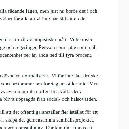
alla rådande lägen, men just nu borde det i och
art för alla att vi inte har råd att en del
 teoretiskt mål av utopistiska mått. Vi behöver
rige och regeringen Persson som satte som mål
centenhet per år, ända ned till fyra procent.
lösheten normaliseras. Vi får inte låta det ske.
en som bestämmer om företag anställer inte. Men
hövs även inom den offentliga välfärden.
blivit uppsagda från social- och hälsovården.
l att det offentliga anställer fler istället för att
kså, skapa det gemensamma samhällsprojektet,
 och grön omställning. Där kan inte finnas ett