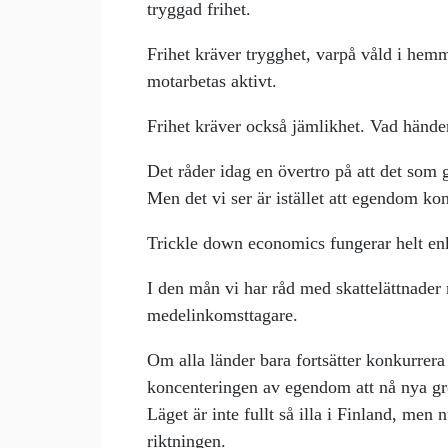
tryggad frihet.
Frihet kräver trygghet, varpå våld i hem
motarbetas aktivt.
Frihet kräver också jämlikhet. Vad händ
Det råder idag en övertro på att det som 
Men det vi ser är istället att egendom konc
Trickle down economics fungerar helt enk
I den mån vi har råd med skattelättnader m
medelinkomsttagare.
Om alla länder bara fortsätter konkurrer
koncenteringen av egendom att nå nya gro
Läget är inte fullt så illa i Finland, men 
riktningen.