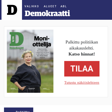
ALUEET
Palkittu politiikan
aikakauslehti.
Katso hinnat!
TILAA
Tutustu näköislehteen
Politiikka