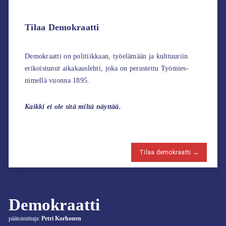
Tilaa Demokraatti
Demokraatti on politiikkaan, työelämään ja kulttuuriin
erikoistunut aikakauslehti, joka on perustettu Työmies-
nimellä vuonna 1895.
Kaikki ei ole sitä miltä näyttää.
Tilaa demokraatti →
Demokraatti
päätoimittaja:
Petri Korhonen