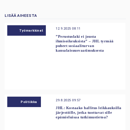
LISÄÄ AIHEESTA
12.9.2025 08:11
Työmarkkinat
”Perustuslaki ei jousta
ihmisoikeuksista” – JHL tyrmää
puheet sosiaaliturvan
kansalaisuusvaatimuksesta
29.8.2025 09:57
Politiikka
JHL: Kostaako hallitus leikkauksilla
järjestöille, jotka tuottavat sille
epämieluisaa tutkimustietoa?