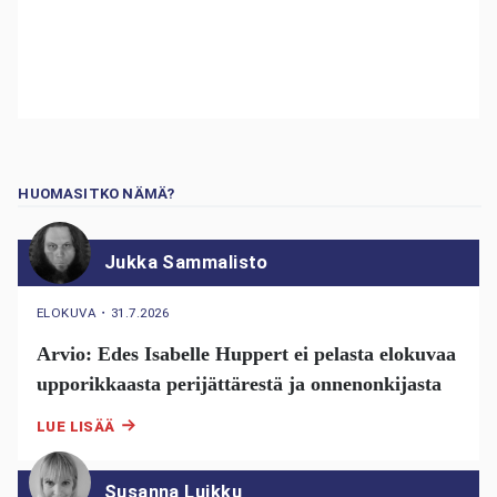
HUOMASITKO NÄMÄ?
Jukka Sammalisto
ELOKUVA
・
31.7.2026
Arvio: Edes Isabelle Huppert ei pelasta elokuvaa
upporikkaasta perijättärestä ja onnenonkijasta
LUE LISÄÄ
Susanna Luikku