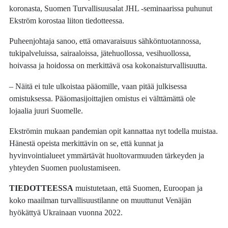
koronasta, Suomen Turvallisuusalat JHL -seminaarissa puhunut
Ekström korostaa liiton tiedotteessa.
Puheenjohtaja sanoo, että omavaraisuus sähköntuotannossa,
tukipalveluissa, sairaaloissa, jätehuollossa, vesihuollossa,
hoivassa ja hoidossa on merkittävä osa kokonaisturvallisuutta.
– Näitä ei tule ulkoistaa pääomille, vaan pitää julkisessa
omistuksessa. Pääomasijoittajien omistus ei välttämättä ole
lojaalia juuri Suomelle.
Ekströmin mukaan pandemian opit kannattaa nyt todella muistaa.
Hänestä opeista merkittävin on se, että kunnat ja
hyvinvointialueet ymmärtävät huoltovarmuuden tärkeyden ja
yhteyden Suomen puolustamiseen.
TIEDOTTEESSA
muistutetaan, että Suomen, Euroopan ja
koko maailman turvallisuustilanne on muuttunut Venäjän
hyökättyä Ukrainaan vuonna 2022.