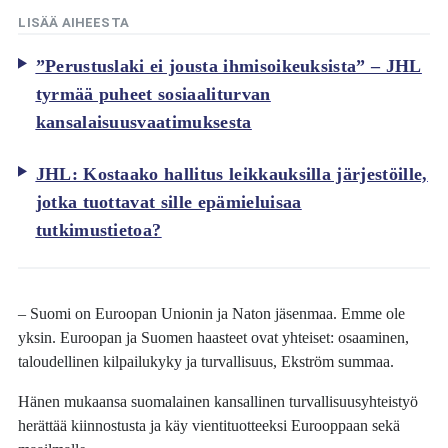
LISÄÄ AIHEESTA
”Perustuslaki ei jousta ihmisoikeuksista” – JHL
tyrmää puheet sosiaaliturvan
kansalaisuusvaatimuksesta
JHL: Kostaako hallitus leikkauksilla järjestöille,
jotka tuottavat sille epämieluisaa
tutkimustietoa?
– Suomi on Euroopan Unionin ja Naton jäsenmaa. Emme ole
yksin. Euroopan ja Suomen haasteet ovat yhteiset: osaaminen,
taloudellinen kilpailukyky ja turvallisuus, Ekström summaa.
Hänen mukaansa suomalainen kansallinen turvallisuusyhteistyö
herättää kiinnostusta ja käy vientituotteeksi Eurooppaan sekä