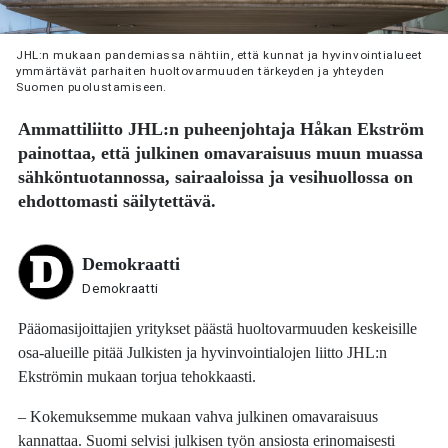
JHL:n mukaan pandemiassa nähtiin, että kunnat ja hyvinvointialueet
ymmärtävät parhaiten huoltovarmuuden tärkeyden ja yhteyden
Suomen puolustamiseen.
Ammattiliitto JHL:n puheenjohtaja
Håkan Ekström
painottaa, että julkinen omavaraisuus muun muassa
sähköntuotannossa, sairaaloissa ja vesihuollossa on
ehdottomasti säilytettävä.
Demokraatti
Demokraatti
Pääomasijoittajien yritykset päästä huoltovarmuuden keskeisille
osa-alueille pitää Julkisten ja hyvinvointialojen liitto JHL:n
Ekströmin mukaan torjua tehokkaasti.
– Kokemuksemme mukaan vahva julkinen omavaraisuus
kannattaa. Suomi selvisi julkisen työn ansiosta erinomaisesti