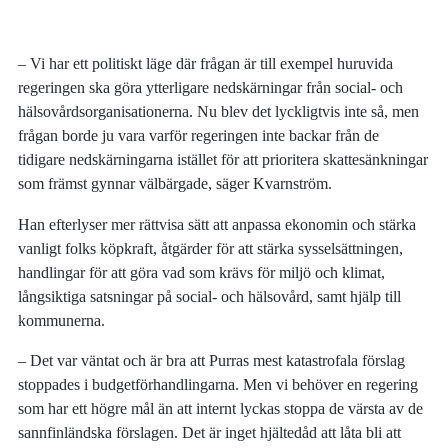
– Vi har ett politiskt läge där frågan är till exempel huruvida
regeringen ska göra ytterligare nedskärningar från social- och
hälsovårdsorganisationerna. Nu blev det lyckligtvis inte så, men
frågan borde ju vara varför regeringen inte backar från de
tidigare nedskärningarna istället för att prioritera skattesänkningar
som främst gynnar välbärgade, säger Kvarnström.
Han efterlyser mer rättvisa sätt att anpassa ekonomin och stärka
vanligt folks köpkraft, åtgärder för att stärka sysselsättningen,
handlingar för att göra vad som krävs för miljö och klimat,
långsiktiga satsningar på social- och hälsovård, samt hjälp till
kommunerna.
– Det var väntat och är bra att Purras mest katastrofala förslag
stoppades i budgetförhandlingarna. Men vi behöver en regering
som har ett högre mål än att internt lyckas stoppa de värsta av de
sannfinländska förslagen. Det är inget hjältedåd att låta bli att