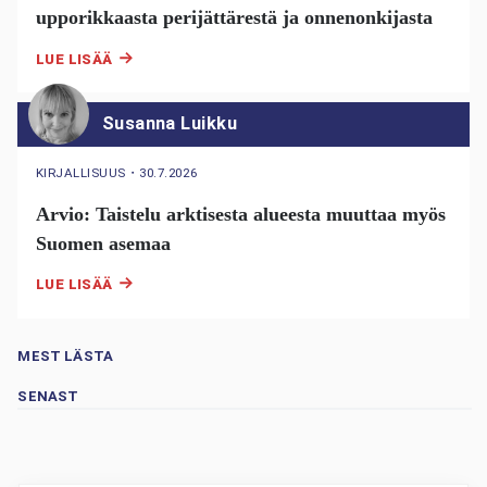
upporikkaasta perijättärestä ja onnenonkijasta
LUE LISÄÄ
Susanna Luikku
KIRJALLISUUS
・
30.7.2026
Arvio: Taistelu arktisesta alueesta muuttaa myös
Suomen asemaa
LUE LISÄÄ
MEST LÄSTA
SENAST