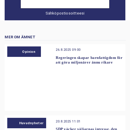
Sähköpostiosoitteesi
MER OM ÄMNET
26.8.2025 09:00
Opinion
Regeringen skapar barnfattigdom för
att göra miljonärer ännu rikare
20.8.2025 11:01
Huvudnyheter
SDP väcker väljarnas intresse, den