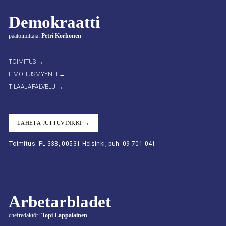
Demokraatti
päätoimittaja:
Petri Korhonen
TOIMITUS →
ILMOITUSMYYNTI →
TILAAJAPALVELU →
LÄHETÄ JUTTUVINKKI →
Toimitus: PL 338, 00531 Helsinki, puh. 09 701 041
Arbetarbladet
chefredaktör:
Topi Lappalainen