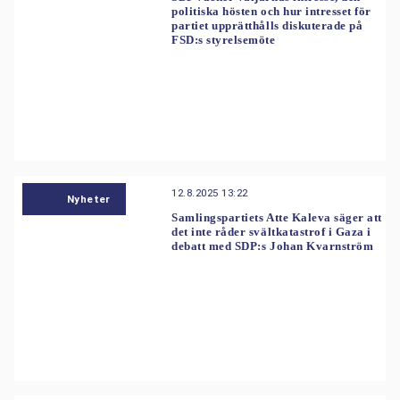
politiska hösten och hur intresset för
partiet upprätthålls diskuterade på
FSD:s styrelsemöte
12.8.2025 13:22
Nyheter
Samlingspartiets Atte Kaleva säger att
det inte råder svältkatastrof i Gaza i
debatt med SDP:s Johan Kvarnström