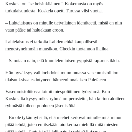
Koskela on “se helsinkiläinen”. Kokemusta on myös
turkulaisuudesta. Koskela opetti Turussa viisi vuotta.
– Lahtelaisuus on minulle tietynlainen identiteetti, mistä en niin
vaan pääse tai haluakaan eroon.
Lahtelaisuus ei tarkoita Lahden ehkä kaupallisesti
menestyneimmän muusikon, Cheekin tuotannon ihailua.
– Sanotaan näin, että kuuntelen toisentyyppistä rap-musiikkia.
Hän hyväksyy vaihtoehdoksi muun muassa vasemmistoliiton
tilaisuuksissa esiintyneen hämeenlinnalaisen Palefacen.
Vasemmistoliitossa toimii miespoliittinen työryhmä. Kun
Koskelalta kysyy miksi ryhmä on perustettu, hän kertoo aloitteen
ryhmästä tulleen puolueen jäsenistöltä.
– En ole tykännyt siitä, että miehet kertovat minulle mitä minun
pitää tehdä, joten en itsekään aio kertoa miehillä mitä miesten
pitää tehdä. Tuntuisi päälleliimatulta ryhtyä linjaamaan