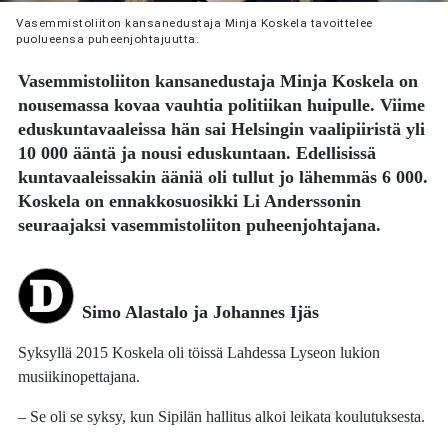
Vasemmistoliiton kansanedustaja Minja Koskela tavoittelee
puolueensa puheenjohtajuutta.
Vasemmistoliiton kansanedustaja
Minja Koskela
on
nousemassa kovaa vauhtia politiikan huipulle. Viime
eduskuntavaaleissa hän sai Helsingin vaalipiiristä yli
10 000 ääntä ja nousi eduskuntaan. Edellisissä
kuntavaaleissakin ääniä oli tullut jo lähemmäs 6 000.
Koskela on ennakkosuosikki
Li Anderssonin
seuraajaksi vasemmistoliiton puheenjohtajana.
Simo Alastalo ja Johannes Ijäs
Syksyllä 2015 Koskela oli töissä Lahdessa Lyseon lukion
musiikinopettajana.
– Se oli se syksy, kun Sipilän hallitus alkoi leikata koulutuksesta.