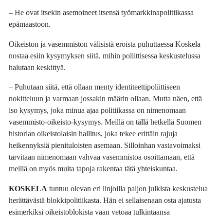
– He ovat itsekin asemoineet itsensä työmarkkinapolitiikassa
epämaastoon.
Oikeiston ja vasemmiston välisistä eroista puhuttaessa Koskela
nostaa esiin kysymyksen siitä, mihin poliittisessa keskustelussa
halutaan keskittyä.
– Puhutaan siitä, että ollaan menty identiteettipoliittiseen
nokitteluun ja varmaan jossakin määrin ollaan. Mutta näen, että
iso kysymys, joka minua ajaa politiikassa on nimenomaan
vasemmisto-oikeisto-kysymys. Meillä on tällä hetkellä Suomen
historian oikeistolaisin hallitus, joka tekee erittäin rajuja
heikennyksiä pienituloisten asemaan. Silloinhan vastavoimaksi
tarvitaan nimenomaan vahvaa vasemmistoa osoittamaan, että
meillä on myös muita tapoja rakentaa tätä yhteiskuntaa.
KOSKELA
tuntuu olevan eri linjoilla paljon julkista keskustelua
herättävästä blokkipolitiikasta. Hän ei sellaisenaan osta ajatusta
esimerkiksi oikeistoblokista vaan vetoaa tulkintaansa