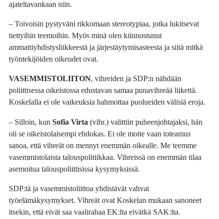
ajateltavankaan niin.
– Toivoisin pystyväni rikkomaan stereotypiaa, jotka lukitsevat
tiettyihin teemoihin. Myös minä olen kiinnostunut
ammattiyhdistysliikkeestä ja järjestäytymisasteesta ja siitä mitkä
työntekijöiden oikeudet ovat.
VASEMMISTOLIITON
, vihreiden ja SDP:n nähdään
poliittisessa oikeistossa edustavan samaa punavihreää liikettä.
Koskelalla ei ole vaikeuksia hahmottaa puolueiden välisiä eroja.
– Silloin, kun
Sofia Virta
(vihr.) valittiin puheenjohtajaksi, hän
oli se oikeistolaisempi ehdokas. Ei ole moite vaan toteamus
sanoa, että vihreät on mennyt enemmän oikealle. Me teemme
vasemmistolaista talouspolitiikkaa. Vihreissä on enemmän tilaa
asemoitua talouspoliittisissa kysymyksissä.
SDP:tä ja vasemmistoliittoa yhdistävät vahvat
työelämäkysymykset. Vihreät ovat Koskelan mukaan sanoneet
itsekin, että eivät saa vaalirahaa EK:lta eivätkä SAK:lta.