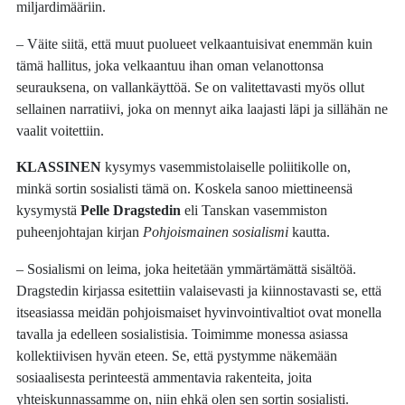
miljardimääriin.
– Väite siitä, että muut puolueet velkaantuisivat enemmän kuin
tämä hallitus, joka velkaantuu ihan oman velanottonsa
seurauksena, on vallankäyttöä. Se on valitettavasti myös ollut
sellainen narratiivi, joka on mennyt aika laajasti läpi ja sillähän ne
vaalit voitettiin.
KLASSINEN
kysymys vasemmistolaiselle poliitikolle on,
minkä sortin sosialisti tämä on. Koskela sanoo miettineensä
kysymystä
Pelle Dragstedin
eli Tanskan vasemmiston
puheenjohtajan kirjan
Pohjoismainen sosialismi
kautta.
– Sosialismi on leima, joka heitetään ymmärtämättä sisältöä.
Dragstedin kirjassa esitettiin valaisevasti ja kiinnostavasti se, että
itseasiassa meidän pohjoismaiset hyvinvointivaltiot ovat monella
tavalla ja edelleen sosialistisia. Toimimme monessa asiassa
kollektiivisen hyvän eteen. Se, että pystymme näkemään
sosiaalisesta perinteestä ammentavia rakenteita, joita
yhteiskunnassamme on, niin ehkä olen sen sortin sosialisti.