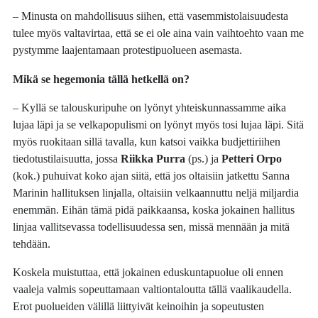
– Minusta on mahdollisuus siihen, että vasemmistolaisuudesta
tulee myös valtavirtaa, että se ei ole aina vain vaihtoehto vaan me
pystymme laajentamaan protestipuolueen asemasta.
Mikä se hegemonia tällä hetkellä on?
– Kyllä se talouskuripuhe on lyönyt yhteiskunnassamme aika
lujaa läpi ja se velkapopulismi on lyönyt myös tosi lujaa läpi. Sitä
myös ruokitaan sillä tavalla, kun katsoi vaikka budjettiriihen
tiedotustilaisuutta, jossa
Riikka Purra
(ps.) ja
Petteri Orpo
(kok.) puhuivat koko ajan siitä, että jos oltaisiin jatkettu Sanna
Marinin hallituksen linjalla, oltaisiin velkaannuttu neljä miljardia
enemmän. Eihän tämä pidä paikkaansa, koska jokainen hallitus
linjaa vallitsevassa todellisuudessa sen, missä mennään ja mitä
tehdään.
Koskela muistuttaa, että jokainen eduskuntapuolue oli ennen
vaaleja valmis sopeuttamaan valtiontaloutta tällä vaalikaudella.
Erot puolueiden välillä liittyivät keinoihin ja sopeutusten