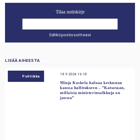
Tilaa uutiskirje
Sähköpostiosoitteesi
LISÄÄ AIHEESTA
18.9.2024 16:18
Politiikka
Minja Koskela haluaa keskustan
kanssa hallitukseen – ”Katsotaan,
millaisia ministerinsalkkuja on
jaossa”