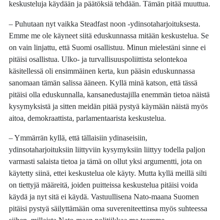
keskusteluja käydään ja päätöksiä tehdään. Tämän pitää muuttua.
– Puhutaan nyt vaikka Steadfast noon -ydinsotaharjoituksesta.
Emme me ole käyneet siitä eduskunnassa mitään keskustelua. Se
on vain linjattu, että Suomi osallistuu. Minun mielestäni sinne ei
pitäisi osallistua. Ulko- ja turvallisuuspoliittista selontekoa
käsitellessä oli ensimmäinen kerta, kun pääsin eduskunnassa
sanomaan tämän salissa ääneen. Kyllä minä katson, että tässä
pitäisi olla eduskunnalla, kansanedustajilla enemmän tietoa näistä
kysymyksistä ja sitten meidän pitää pystyä käymään näistä myös
aitoa, demokraattista, parlamentaarista keskustelua.
– Ymmärrän kyllä, että tällaisiin ydinaseisiin,
ydinsotaharjoituksiin liittyviin kysymyksiin liittyy todella paljon
varmasti salaista tietoa ja tämä on ollut yksi argumentti, jota on
käytetty siinä, ettei keskustelua ole käyty. Mutta kyllä meillä silti
on tiettyjä määreitä, joiden puitteissa keskustelua pitäisi voida
käydä ja nyt sitä ei käydä. Vastuullisena Nato-maana Suomen
pitäisi pystyä säilyttämään oma suvereniteettinsa myös suhteessa