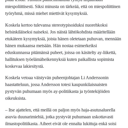
miespoliittisesti. Siksi minusta on tärkeää, että on miespoliittinen
työryhmä, missä miehet miettivät kysymyksiä.
Koskela kertoo tulevansa stereotypisoiduksi nuorehkoksi
helsinkiläiseksi naiseksi. Jos näistä lähtökohdista määritellään
etukäteen kysymyksiä, joista hänen oletetaan puhuvan, mennään
hänen mukaansa metsään. Hän nostaa esimerkeiksi
eduskunnassa pitämänsä puheet, joissa on käsitelty ay-liikettä,
hallituksen työelämäheikennyksiä kuten paikallista sopimista
koskevaa lakiesitystä.
Koskela vetoaa väistyvän puheenjohtajan Li Anderssonin
haastatteluun, jossa Andersson totesi kaupunkilaisnaisten
pystyvän puhumaan myös ay-politiikasta ja työntekijöiden
oikeuksista.
– Itse ajattelen, että meillä on paljon myös haja-asutusalueella
asuvia duunarimiehiä, jotka pystyvät puhumaan uskottavasti
ilmastopolitiikasta. Aiheet eivät ole ennalta lukittuja enkä soisi