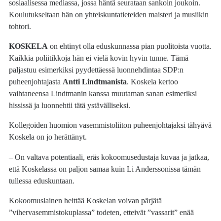
sosiaalisessa mediassa, jossa häntä seurataan sankoin joukoin.
Koulutukseltaan hän on yhteiskuntatieteiden maisteri ja musiikin
tohtori.
KOSKELA
on ehtinyt olla eduskunnassa pian puolitoista vuotta.
Kaikkia poliitikkoja hän ei vielä kovin hyvin tunne. Tämä
paljastuu esimerkiksi pyydettäessä luonnehdintaa SDP:n
puheenjohtajasta
Antti Lindtmanista
. Koskela kertoo
vaihtaneensa Lindtmanin kanssa muutaman sanan esimeriksi
hississä ja luonnehtii tätä ystävälliseksi.
Kollegoiden huomion vasemmistoliiton puheenjohtajaksi tähyävä
Koskela on jo herättänyt.
– On valtava potentiaali, eräs kokoomusedustaja kuvaa ja jatkaa,
että Koskelassa on paljon samaa kuin Li Anderssonissa tämän
tullessa eduskuntaan.
Kokoomuslainen heittää Koskelan voivan pärjätä
”vihervasemmistokuplassa” todeten, etteivät ”vassarit” enää