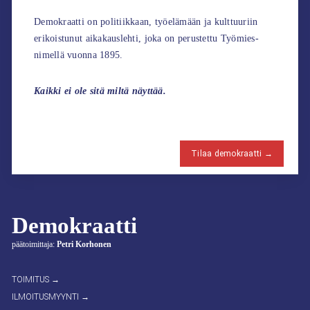
Demokraatti on politiikkaan, työelämään ja kulttuuriin
erikoistunut aikakauslehti, joka on perustettu Työmies-
nimellä vuonna 1895.
Kaikki ei ole sitä miltä näyttää.
Tilaa demokraatti →
Demokraatti
päätoimittaja:
Petri Korhonen
TOIMITUS →
ILMOITUSMYYNTI →