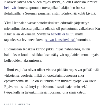
Koskela jatkaa sen olleen myös syksy, jolloin Lahdessa ihmiset
heittivät
sinne saapunutta turvapaikanhakijoiden bussia
ilotulitteilla ja Suomen punaisen ristin työntekijää kohti kivillä.
Yksi Hennalan vastaanottokeskuksen edustalla järjestetyn
mielenilmauksessa paikalla olleista oli pukeutunut valkoiseen Ku
Klux Klan -lakanaan. Syytteitä
hänelle ei tullut
, mutta
tapauksesta levinneet kuvat
saivat kansainvälistä
huomiota.
Luokassaan Koskela kertoo pikku hiljaa nähneensä, miten
hallituksen koulutusleikkaukset näkyivät oppilaiden mutta myös
kollegoiden jaksamisessa.
– Ihmiset, jotka olivat olleet virassa pitkään rupesivat pelkäämään
virkojensa puolesta, mikä on opettajainhuoneessa aika
epätavanomaista. Se on kuitenkin niin turvattu työpaikka usein.
Epävarmuus lisääntyi yhteiskunnallisesti laajemmin sekä
työpaikalla ja tietenkin niissä nuorissa, joita siinä katsoi.
LISÄÄ AIHEESTA