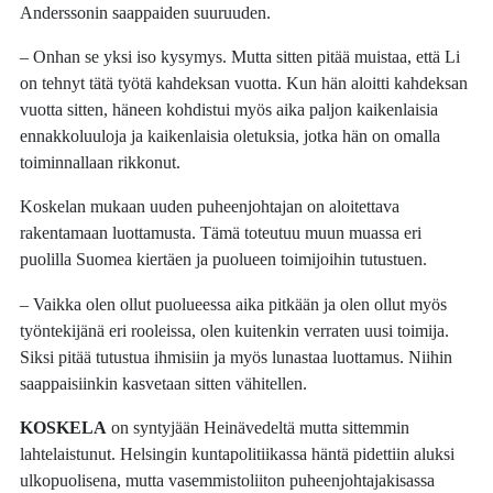
Anderssonin saappaiden suuruuden.
– Onhan se yksi iso kysymys. Mutta sitten pitää muistaa, että Li
on tehnyt tätä työtä kahdeksan vuotta. Kun hän aloitti kahdeksan
vuotta sitten, häneen kohdistui myös aika paljon kaikenlaisia
ennakkoluuloja ja kaikenlaisia oletuksia, jotka hän on omalla
toiminnallaan rikkonut.
Koskelan mukaan uuden puheenjohtajan on aloitettava
rakentamaan luottamusta. Tämä toteutuu muun muassa eri
puolilla Suomea kiertäen ja puolueen toimijoihin tutustuen.
– Vaikka olen ollut puolueessa aika pitkään ja olen ollut myös
työntekijänä eri rooleissa, olen kuitenkin verraten uusi toimija.
Siksi pitää tutustua ihmisiin ja myös lunastaa luottamus. Niihin
saappaisiinkin kasvetaan sitten vähitellen.
KOSKELA
on syntyjään Heinävedeltä mutta sittemmin
lahtelaistunut. Helsingin kuntapolitiikassa häntä pidettiin aluksi
ulkopuolisena, mutta vasemmistoliiton puheenjohtajakisassa