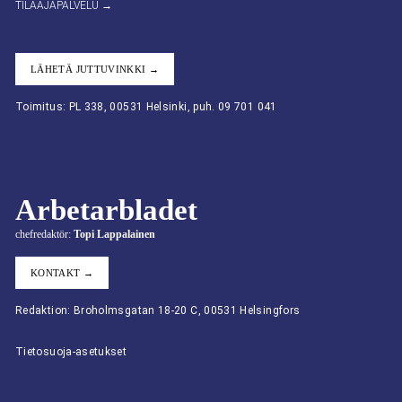
TILAAJAPALVELU →
LÄHETÄ JUTTUVINKKI →
Toimitus: PL 338, 00531 Helsinki, puh. 09 701 041
Arbetarbladet
chefredaktör:
Topi Lappalainen
KONTAKT →
Redaktion: Broholmsgatan 18-20 C, 00531 Helsingfors
Tietosuoja-asetukset