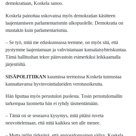
demokratiaan, Koskela sanoo.
Koskela painottaa uskovansa myös demokratian käsitteen
laajentamiseen parlamentarismin ulkopuolelle. Demokratia on
muutakin kuin parlamentarismia.
– Se työ, mitä me eduskunnassa teemme, on myös sitä, että
pystymme laajentamaan ja vahvistamaan kansalaisyhteiskuntaa.
Tämä hallitushan tekee päinvastoin esimerkiksi leikkaamalla
järjestöiltä.
SISÄPOLITIIKAN
kuumissa teemoissa Koskela tunnustaa
kannattavansa hyvinvointialueiden verotusoikeutta.
Hän liputtaa myös perustulon puolesta. Tosin perustulomallin
tarkempaa luonnetta hän ei ryhdy täsmentämään.
– Tämä on se seuraava kysymys, mitä pitäisi ruveta
neuvottelemaan, että mitä kaikkea sen alle menee.
– Mutta pidän tärkeänä, että ansiosidonnainen säilyy, Koskela