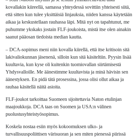
kovallakin kiireellä, samassa yhteydessä sovittiin yhteisesti siitä,
että sitten kun tulee yksittäisiä linjauksia, niiden kanssa käytetään
aikaa ja keskustellaan rauhassa läpi. Mitä nyt on tapahtunut, me
puhumme ykskaks jostain FLF-joukoista, mistä itse olen ainakin
saanut pääosan tiedoista median kautta.
– DCA-sopimus meni niin kovalla kiirellä, että itse kritisoin sitä
lakivaliokunnan jäsenenä, silloin kun sitä käsiteltiin. Pyysin lisää
kuultavia, kun kyse oli kuitenkin tuomiovallan siirtämisestä
Yhdysvalloille. Me äänestimme kuultavista ja minä hävisin sen
äänestyksen. En pidä tätä prosessina, jossa olisi ollut aikaa ja
rauhaa käsitellä näitä asioita.
FLF-joukot tarkoittaa Suomeen sijoitettavia Naton etulinjan
maajoukkoja. DCA taas on Suomen ja USA:n välinen
puolustusyhteistyösopimus.
Koskela nostaa esiin myös kokoomuksen ulko- ja
turvallisuuspoliittisen värisuoran ja sen miten pienessä piirissä