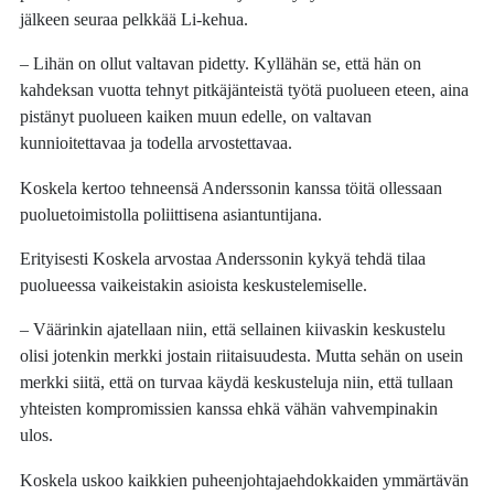
jälkeen seuraa pelkkää Li-kehua.
– Lihän on ollut valtavan pidetty. Kyllähän se, että hän on
kahdeksan vuotta tehnyt pitkäjänteistä työtä puolueen eteen, aina
pistänyt puolueen kaiken muun edelle, on valtavan
kunnioitettavaa ja todella arvostettavaa.
Koskela kertoo tehneensä Anderssonin kanssa töitä ollessaan
puoluetoimistolla poliittisena asiantuntijana.
Erityisesti Koskela arvostaa Anderssonin kykyä tehdä tilaa
puolueessa vaikeistakin asioista keskustelemiselle.
– Väärinkin ajatellaan niin, että sellainen kiivaskin keskustelu
olisi jotenkin merkki jostain riitaisuudesta. Mutta sehän on usein
merkki siitä, että on turvaa käydä keskusteluja niin, että tullaan
yhteisten kompromissien kanssa ehkä vähän vahvempinakin
ulos.
Koskela uskoo kaikkien puheenjohtajaehdokkaiden ymmärtävän