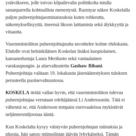
ystäväkseen, jolle toivoo kilpailevalta poliitikolta tutulla
sananparrella kohtuullista menestystä. Razmyar näkee Koskelalla
paljon puheenjohtajaominaisuuksia kuten rohkeutta,
näkemyksellisyyttä, itseensä likoon laittamista sekä älykkyyttä ja
viisautta.
Vasemmistoliiton puheenjohtajuutta tavoittelee kolme ehdokasta.
Ehdolle ovat helsinkiläisen Koskelan lisäksi kuopiolainen.
kansanedustaja Laura Meriluoto sekä vantaalainen
varakaupungin- ja aluevaltuutettu
Gashaw Bibani
.
Puheenjohtaja valitaan 19. lokakuuta jäsenäänestyksen tuloksen
perusteella puoluevaltuustossa.
KOSKELA
tietää vallan hyvin, että vasemmistoliiton tulevaa
puheenjohtajaa verrataan edeltäjäänsä Li Anderssoniin. Tätä ei
vähennä se, että Andersson tempaisi eurovaaleissa mykistävät
neljännesmiljoonaa ääntä.
Kun Koskelalta kysyy väistyvän puheenjohtajan miinuksia ja
plussia, hän sanoo miinuslistan jäävän lyhykäiseksi. Tämän