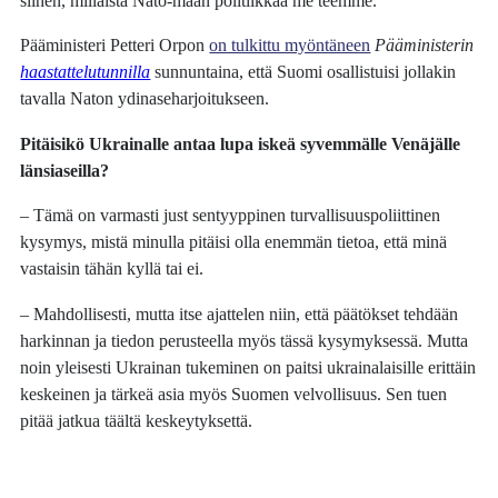
siihen, millaista Nato-maan politiikkaa me teemme.
Pääministeri Petteri Orpon
on tulkittu myöntäneen
Pääministerin
haastattelutunnilla
sunnuntaina, että Suomi osallistuisi jollakin
tavalla Naton ydinaseharjoitukseen.
Pitäisikö Ukrainalle antaa lupa iskeä syvemmälle Venäjälle
länsiaseilla?
– Tämä on varmasti just sentyyppinen turvallisuuspoliittinen
kysymys, mistä minulla pitäisi olla enemmän tietoa, että minä
vastaisin tähän kyllä tai ei.
– Mahdollisesti, mutta itse ajattelen niin, että päätökset tehdään
harkinnan ja tiedon perusteella myös tässä kysymyksessä. Mutta
noin yleisesti Ukrainan tukeminen on paitsi ukrainalaisille erittäin
keskeinen ja tärkeä asia myös Suomen velvollisuus. Sen tuen
pitää jatkua täältä keskeytyksettä.