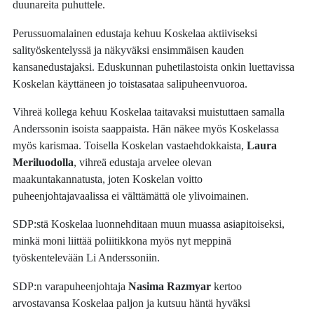
duunareita puhuttele.
Perussuomalainen edustaja kehuu Koskelaa aktiiviseksi
salityöskentelyssä ja näkyväksi ensimmäisen kauden
kansanedustajaksi. Eduskunnan puhetilastoista onkin luettavissa
Koskelan käyttäneen jo toistasataa salipuheenvuoroa.
Vihreä kollega kehuu Koskelaa taitavaksi muistuttaen samalla
Anderssonin isoista saappaista. Hän näkee myös Koskelassa
myös karismaa. Toisella Koskelan vastaehdokkaista,
Laura
Meriluodolla
, vihreä edustaja arvelee olevan
maakuntakannatusta, joten Koskelan voitto
puheenjohtajavaalissa ei välttämättä ole ylivoimainen.
SDP:stä Koskelaa luonnehditaan muun muassa asiapitoiseksi,
minkä moni liittää poliitikkona myös nyt meppinä
työskentelevään Li Anderssoniin.
SDP:n varapuheenjohtaja
Nasima Razmyar
kertoo
arvostavansa Koskelaa paljon ja kutsuu häntä hyväksi