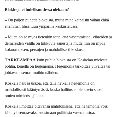
Blokkeja ei todellisuudessa olekaan?
– On paljon puhetta blokeista, mutta minä kaipaisin vähän ehkä
enemmän lihaa luun ympärille keskustelussa.
– Mutta on se myös tietenkin totta, että vasemmiston, vihreiden ja
demareiden välillä on liikkuvia äänestäjiä mutta niin on myös
kokoomuksen, persujen ja mahdollisesti keskustan.
TÄRKEÄMPÄÄ
kuin puhua blokeista on Koskelan mielestä
pohtia, kenellä on hegemonia. Hegemonia tarkoittaa ylivaltaa tai
johtavaa asemaa muihin nähden.
Koskela haluaa uskoa, että tällä hetkellä hegemonia on
mahdollisesti kääntymässä, koska hallitus ei ole kovin suosittu
omien toimiensa jälkeen.
Koskela ilmoittaa pitävänsä mahdollisena, että hegemonia voisi
kääntyä seuraavaksi suosimaan poliittista vasemmistoa.