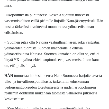
lisää.
Ulkopolitiikasta puhuttaessa Koskela sijoittuu tukevasti
vasemmistoliiton esillä pitämille linjoille Nato-jäsenyydestä. Hän
nostaa tärkeäksi tavoitteeksi muun mussa ydinaseriisunnan
edistämisen.
– Suomen pitää olla Natossa vastuullinen jäsen, joka vastustaa
ydinaseiden tuomista Suomen maaperälle ja edistää
ydinaseriisuntaa Natossa. Suomen kantahan on ollut se, että ei
liitytä YK:n ydinasekieltosopimukseen, vasemmistoliiton kanta
on, että pitäisi liittyä.
HÄN
tunnustaa huolestuneensa Nato-Suomessa harjoitettavasta
ulko- ja turvallisuuspolitiikasta, tarkemmin eduskunnan
tiedonsaantioikeuden toteutumisesta ja uuden arvopohjaisen
realismin doktriinin mukanaan tuomasta vähäisestä julkisesta
keskustelusta.
– Kun Natoon liityttiin ja se tehtiin ymmärrettävästi aika