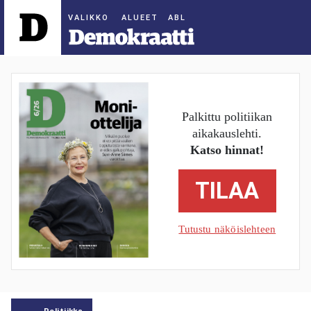
ALUEET
Palkittu politiikan
aikakauslehti.
Katso hinnat!
TILAA
Tutustu näköislehteen
Politiikka