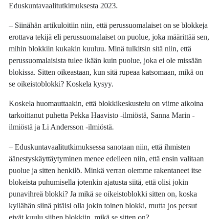
Eduskuntavaalitutkimuksesta 2023.
– Siinähän artikuloitiin niin, että perussuomalaiset on se blokkeja
erottava tekijä eli perussuomalaiset on puolue, joka määrittää sen,
mihin blokkiin kukakin kuuluu. Minä tulkitsin sitä niin, että
perussuomalaisista tulee ikään kuin puolue, joka ei ole missään
blokissa. Sitten oikeastaan, kun sitä rupeaa katsomaan, mikä on
se oikeistoblokki? Koskela kysyy.
Koskela huomauttaakin, että blokkikeskustelu on viime aikoina
tarkoittanut puhetta Pekka Haavisto -ilmiöstä, Sanna Marin -
ilmiöstä ja Li Andersson -ilmiöstä.
– Eduskuntavaalitutkimuksessa sanotaan niin, että ihmisten
äänestyskäyttäytyminen menee edelleen niin, että ensin valitaan
puolue ja sitten henkilö. Minkä verran olemme rakentaneet itse
blokeista puhumisella jotenkin ajatusta siitä, että olisi jokin
punavihreä blokki? Ja mikä se oikeistoblokki sitten on, koska
kyllähän siinä pitäisi olla jokin toinen blokki, mutta jos persut
eivät kuulu siihen blokkiin, mikä se sitten on?