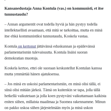
Kansanedustaja Anna Kontula (vas.) on kommunisti, et itse
tunnustaudu?
– Annan argumentit ovat todella hyviä ja hän pystyy todella
intellektuellisti avaamaan, että mitä se tarkoittaa, mutta en minä
itse ehkä kommunistiksi tunnustaudu, Koskela vastaa.
Kontula
on kertonut
jättävänsä eduskunnan ja epäilevänsä
parlamentarismin tulevaisuutta. Kontula lisäisi suoran
demokratian muotoja.
Koskela kertoo, ettei ole suoraan keskustellut Kontulan kanssa
mutta ymmärtää hänen ajatuksensa.
– Jos minä en uskoisi parlamentarismiin, en minä olisi tällä, ei
siinä olisi mitään järkeä. Tämä on kuitenkin se tapa, jolla tällä
hetkellä vaikutetaan ja jolla koen pystyväni vaikuttamaan kaikista
eniten siihen, millaista maailmaa ja Suomea rakennamme. Minun
on pakko uskoa siihen järjestelmään myös ja minä uskon