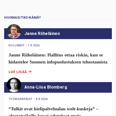
HUOMASITKO NÄMÄ?
Janne Riiheläinen
KOLUMNIT
・
7.8.2026
Janne Riiheläinen: Hallitus ottaa riskin, kun se
hidastelee Suomen infopuolustuksen tehostamista
LUE LISÄÄ
Anna-Liisa Blomberg
TYÖMARKKINAT
・
8.8.2026
“Tulkit ovat kielipalvelualan wolt-kuskeja” –
alustatyölaille kovat odotukset myös