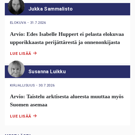
Jukka Sammalisto
ELOKUVA
・
31.7.2026
Arvio: Edes Isabelle Huppert ei pelasta elokuvaa
upporikkaasta perijättärestä ja onnenonkijasta
LUE LISÄÄ
Susanna Luikku
KIRJALLISUUS
・
30.7.2026
Arvio: Taistelu arktisesta alueesta muuttaa myös
Suomen asemaa
LUE LISÄÄ