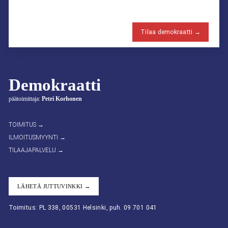
Tilaa demokraatti →
Demokraatti
päätoimittaja:
Petri Korhonen
TOIMITUS →
ILMOITUSMYYNTI →
TILAAJAPALVELU →
LÄHETÄ JUTTUVINKKI →
Toimitus: PL 338, 00531 Helsinki, puh. 09 701 041