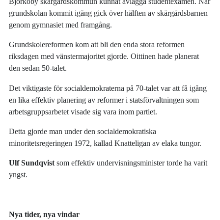
Björköby skärgårdskommun kunnat avlägga studentexamen. När
grundskolan kommit igång gick över hälften av skärgårdsbarnen
genom gymnasiet med framgång.
Grundskolereformen kom att bli den enda stora reformen
riksdagen med vänstermajoritet gjorde. Oittinen hade planerat
den sedan 50-talet.
Det viktigaste för socialdemokraterna på 70-talet var att få igång
en lika effektiv planering av reformer i statsförvaltningen som
arbetsgruppsarbetet visade sig vara inom partiet.
Detta gjorde man under den socialdemokratiska
minoritetsregeringen 1972, kallad Knatteligan av elaka tungor.
Ulf Sundqvist
som effektiv undervisningsminister torde ha varit
yngst.
Nya tider, nya vindar