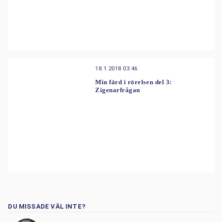
18.1.2018 03:46
Min färd i rörelsen del 3:
Zigenarfrågan
DU MISSADE VÄL INTE?