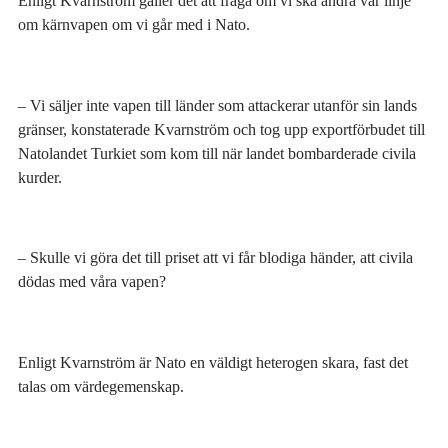
Enligt Kvarnström gäller det att fråga om vi ska ändra vår linje
om kärnvapen om vi går med i Nato.
– Vi säljer inte vapen till länder som attackerar utanför sin lands
gränser, konstaterade Kvarnström och tog upp exportförbudet till
Natolandet Turkiet som kom till när landet bombarderade civila
kurder.
– Skulle vi göra det till priset att vi får blodiga händer, att civila
dödas med våra vapen?
Enligt Kvarnström är Nato en väldigt heterogen skara, fast det
talas om värdegemenskap.