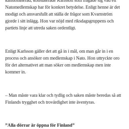
känslobaserad, konstaterade Karlsson som frågade sig vad ett
Natomedlemskap har för konkret betydelse. Enligt henne är det
modigt och ansvarsfullt att ställa de frågor som Kvarnström
gjorde i sitt inlägg. Hon var nöjd med riksdagsgruppens och
partiets linje att utreda saken ordentligt.
Enligt Karlsson gäller det att gå in i mål, om man går in i en
process och ansöker om medlemskap i Nato. Hon uttryckte oro
för det alternativet att man söker om medlemskap men inte
kommer in.
– Man måste vara klar och tydlig och saken måste beredas så att
Finlands trygghet och trovärdighet inte äventyras.
”Alla dörrar är öppna för Finland”