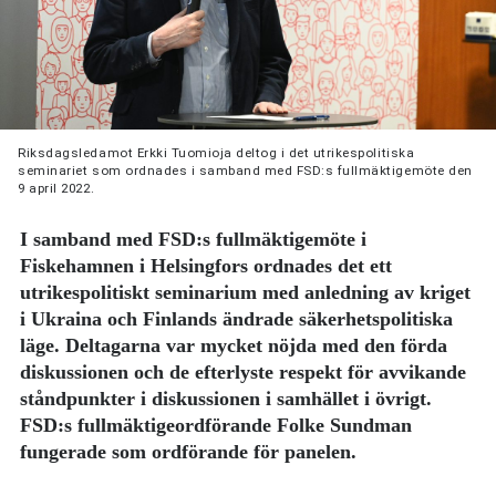
Riksdagsledamot Erkki Tuomioja deltog i det utrikespolitiska
seminariet som ordnades i samband med FSD:s fullmäktigemöte den
9 april 2022.
I samband med FSD:s fullmäktigemöte i
Fiskehamnen i Helsingfors ordnades det ett
utrikespolitiskt seminarium med anledning av kriget
i Ukraina och Finlands ändrade säkerhetspolitiska
läge. Deltagarna var mycket nöjda med den förda
diskussionen och de efterlyste respekt för avvikande
ståndpunkter i diskussionen i samhället i övrigt.
FSD:s fullmäktigeordförande Folke Sundman
fungerade som ordförande för panelen.