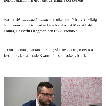
helomvändning när det gäller det militära bör beaktas.
Boken
Vakaus vaakalaudalla
som utkom 2017 har varit viktig
för Kvarnström. Där medverkade bland annat
Maarit Feldt-
Ranta
,
Larserik Häggman
och Erkki Tuomioja.
– Om ingenting markant inträffar, så finns det ingen orsak att
byta linje, konstaterade Kvarnström som bokens budskap.