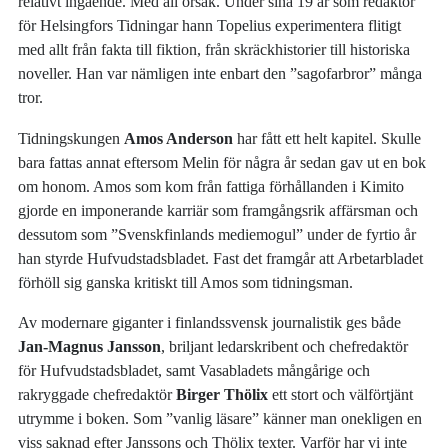
relativt ingående. Med all orsak. Under sina 19 år som redaktör
för Helsingfors Tidningar hann Topelius experimentera flitigt
med allt från fakta till fiktion, från skräckhistorier till historiska
noveller. Han var nämligen inte enbart den ”sagofarbror” många
tror.
Tidningskungen
Amos Anderson
har fått ett helt kapitel. Skulle
bara fattas annat eftersom Melin för några år sedan gav ut en bok
om honom. Amos som kom från fattiga förhållanden i Kimito
gjorde en imponerande karriär som framgångsrik affärsman och
dessutom som ”Svenskfinlands mediemogul” under de fyrtio år
han styrde Hufvudstadsbladet. Fast det framgår att Arbetarbladet
förhöll sig ganska kritiskt till Amos som tidningsman.
Av modernare giganter i finlandssvensk journalistik ges både
Jan-Magnus Jansson
, briljant ledarskribent och chefredaktör
för Hufvudstadsbladet, samt Vasabladets mångårige och
rakryggade chefredaktör
Birger Thölix
ett stort och välförtjänt
utrymme i boken. Som ”vanlig läsare” känner man onekligen en
viss saknad efter Janssons och Thölix texter. Varför har vi inte