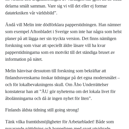
delarna smält samman. Vare sig vi vill det eller ej formar
datatekniken vår världsbild”.
Ändå vill Melin inte dödförklara papperstidningen. Han nämner
som exempel Aftonbladet i Sverige som inte har några som helst
planer på att lägga ner sin tryckta version. Det finns nämligen
forskning som visar att speciellt äldre läsare vill ha kvar
papperstidningarna som en motvikt till det ständiga bruset av
information på nätet.
Melin hänvisar dessutom till forskning som bekräftar att
finlandssvenskarna önskar tidningar på det egna modersmålet –
och för lokalbevakningens skull. Om Åbo Underrättelser
konstaterar han att ”ÅU gör nyheterna om det lokala livet för
åbolänningarna och då är ingen nyhet för liten”.
Finlands äldsta tidning still going strong!
Tänk vilka framtidsmöjligheter för Arbetarbladet! Både som
nuvarande nättidning och hoppeligen med snart utvidgade