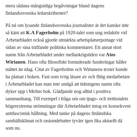
mera sådana mångsidiga begåvningar bland dagens
finlandssvenska ledarskribenter?
På tal om lysande finlandssvenska journalister är det kanske inte
så känt att
K-A Fagerholm
på 1920-talet som ung redaktör vid
Arbetarbladet också gjorde utmärkta arbetsplatsreportage vid
sidan av sina träffande politiska kommentarer. Ett annat stort
namn från Arbetarbladet under mellankrigstiden var
Atos
Wirtanen
. Hans ofta filosofiskt formulerade funderingar håller
måttet än idag. Citat av Fagerholms och Wirtanens texter kunde
ha platsat i boken. Fast som ivrig läsare av och flitig medarbetare
i Arbetarbladet kan man inte undgå att tidningens namn ofta
dyker upp i Melins bok. Glädjande nog alltid i positiva
sammanhang. Till exempel i fråga om om tjugo- och trettiotalets
högerextrema strömningar där Arbetarbladet intog en konsekvent
antifascistisk hållning. Med tanke på dagens finländska
samhällsklimat och rasismdebatter tyvärr igen lika aktuellt då
som nu.