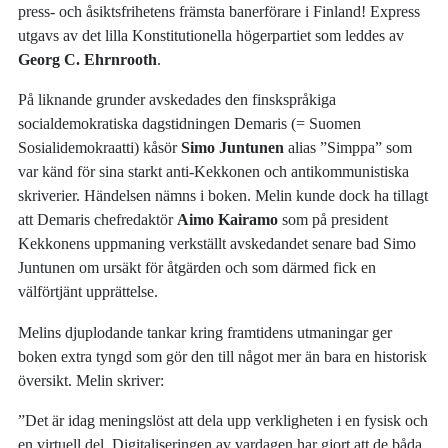
press- och åsiktsfrihetens främsta banerförare i Finland! Express
utgavs av det lilla Konstitutionella högerpartiet som leddes av
Georg C. Ehrnrooth
.
På liknande grunder avskedades den finskspråkiga
socialdemokratiska dagstidningen Demaris (= Suomen
Sosialidemokraatti) kåsör
Simo Juntunen
alias ”Simppa” som
var känd för sina starkt anti-Kekkonen och antikommunistiska
skriverier. Händelsen nämns i boken. Melin kunde dock ha tillagt
att Demaris chefredaktör
Aimo Kairamo
som på president
Kekkonens uppmaning verkställt avskedandet senare bad Simo
Juntunen om ursäkt för åtgärden och som därmed fick en
välförtjänt upprättelse.
Melins djuplodande tankar kring framtidens utmaningar ger
boken extra tyngd som gör den till något mer än bara en historisk
översikt. Melin skriver:
”Det är idag meningslöst att dela upp verkligheten i en fysisk och
en virtuell del. Digitaliseringen av vardagen har gjort att de båda