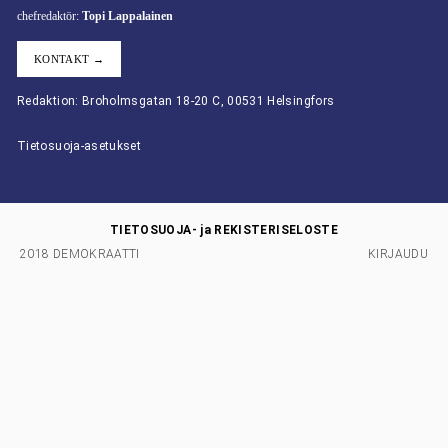
chefredaktör:
Topi Lappalainen
KONTAKT →
Redaktion: Broholmsgatan 18-20 C, 00531 Helsingfors
Tietosuoja-asetukset
TIETOSUOJA- ja REKISTERISELOSTE
2018 DEMOKRAATTI
KIRJAUDU