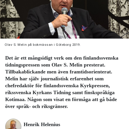
Olav S. Melin på bokmässan i Göteborg 2019.
Det är ett mångsidigt verk om den finlandssvenska
tidningspressen som Olav S. Melin presterat.
Tillbakablickande men även framtidsorienterat.
Melin har själv journalistisk erfarenhet som
chefredaktör för finlandssvenska Kyrkpressen,
rikssvenska Kyrkans Tidning samt finskspråkiga
Kotimaa. Någon som visat en förmåga att gå både
över språk- och riksgränser.
Henrik Helenius