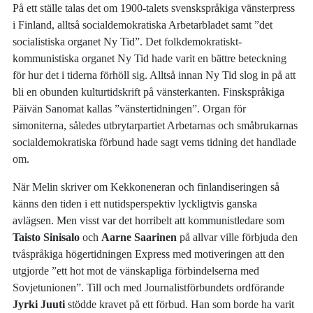
På ett ställe talas det om 1900-talets svenskspråkiga vänsterpress
i Finland, alltså socialdemokratiska Arbetarbladet samt ”det
socialistiska organet Ny Tid”. Det folkdemokratiskt-
kommunistiska organet Ny Tid hade varit en bättre beteckning
för hur det i tiderna förhöll sig. Alltså innan Ny Tid slog in på att
bli en obunden kulturtidskrift på vänsterkanten. Finskspråkiga
Päivän Sanomat kallas ”vänstertidningen”. Organ för
simoniterna, således utbrytarpartiet Arbetarnas och småbrukarnas
socialdemokratiska förbund hade sagt vems tidning det handlade
om.
När Melin skriver om Kekkoneneran och finlandiseringen så
känns den tiden i ett nutidsperspektiv lyckligtvis ganska
avlägsen. Men visst var det horribelt att kommunistledare som
Taisto Sinisalo
och
Aarne Saarinen
på allvar ville förbjuda den
tvåspråkiga högertidningen Express med motiveringen att den
utgjorde ”ett hot mot de vänskapliga förbindelserna med
Sovjetunionen”. Till och med Journalistförbundets ordförande
Jyrki Juuti
stödde kravet på ett förbud. Han som borde ha varit