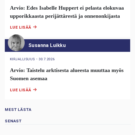
Arvio: Edes Isabelle Huppert ei pelasta elokuvaa
upporikkaasta perijättärestä ja onnenonkijasta
LUE LISÄÄ
Susanna Luikku
KIRJALLISUUS
・
30.7.2026
Arvio: Taistelu arktisesta alueesta muuttaa myös
Suomen asemaa
LUE LISÄÄ
MEST LÄSTA
SENAST