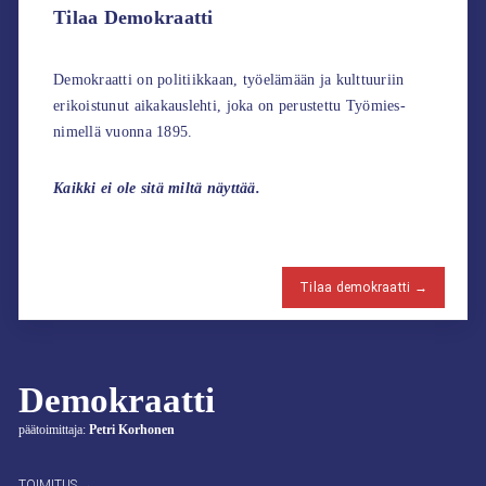
Tilaa Demokraatti
Demokraatti on politiikkaan, työelämään ja kulttuuriin
erikoistunut aikakauslehti, joka on perustettu Työmies-
nimellä vuonna 1895.
Kaikki ei ole sitä miltä näyttää.
Tilaa demokraatti →
Demokraatti
päätoimittaja:
Petri Korhonen
TOIMITUS →