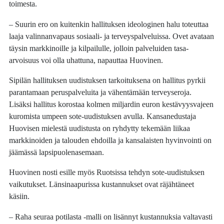
toimesta.
– Suurin ero on kuitenkin hallituksen ideologinen halu toteuttaa
laaja valinnanvapaus sosiaali- ja terveyspalveluissa. Ovet avataan
täysin markkinoille ja kilpailulle, jolloin palveluiden tasa-
arvoisuus voi olla uhattuna, napauttaa Huovinen.
Sipilän hallituksen uudistuksen tarkoituksena on hallitus pyrkii
parantamaan peruspalveluita ja vähentämään terveyseroja.
Lisäksi hallitus korostaa kolmen miljardin euron kestävyysvajeen
kuromista umpeen sote-uudistuksen avulla. Kansanedustaja
Huovisen mielestä uudistusta on ryhdytty tekemään liikaa
markkinoiden ja talouden ehdoilla ja kansalaisten hyvinvointi on
jäämässä lapsipuolenasemaan.
Huovinen nosti esille myös Ruotsissa tehdyn sote-uudistuksen
vaikutukset. Länsinaapurissa kustannukset ovat räjähtäneet
käsiin.
– Raha seuraa potilasta -malli on lisännyt kustannuksia valtavasti