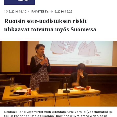
13.5.2016 16:10
・ PÄIVITETTY: 14.5.2016 12:23
Ruotsin sote-uudistuksen riskit
uhkaavat toteutua myös Suomessa
Sosiaali- ja terveysministeriön ylijohtaja Kirsi Varhila (vasemmalla) ja
SDP:n kansanedustaja Susanna Huovinen puivat sotea Aalto-salin