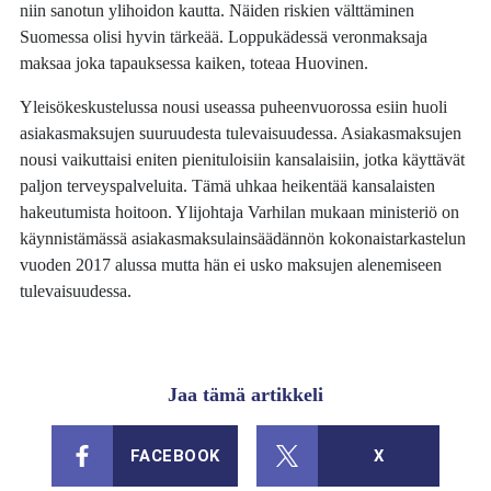
niin sanotun ylihoidon kautta. Näiden riskien välttäminen
Suomessa olisi hyvin tärkeää. Loppukädessä veronmaksaja
maksaa joka tapauksessa kaiken, toteaa Huovinen.
Yleisökeskustelussa nousi useassa puheenvuorossa esiin huoli
asiakasmaksujen suuruudesta tulevaisuudessa. Asiakasmaksujen
nousi vaikuttaisi eniten pienituloisiin kansalaisiin, jotka käyttävät
paljon terveyspalveluita. Tämä uhkaa heikentää kansalaisten
hakeutumista hoitoon. Ylijohtaja Varhilan mukaan ministeriö on
käynnistämässä asiakasmaksulainsäädännön kokonaistarkastelun
vuoden 2017 alussa mutta hän ei usko maksujen alenemiseen
tulevaisuudessa.
Jaa tämä artikkeli
FACEBOOK
X