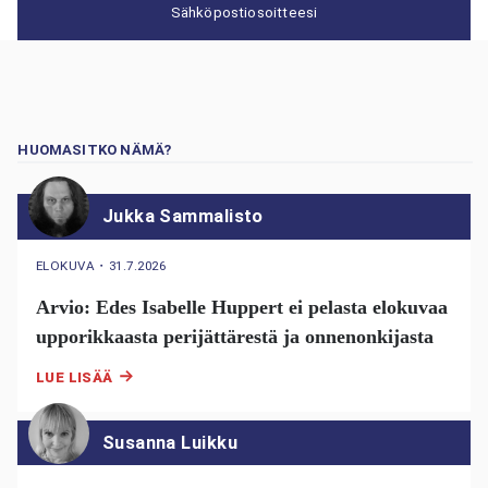
Sähköpostiosoitteesi
HUOMASITKO NÄMÄ?
Jukka Sammalisto
ELOKUVA
・
31.7.2026
Arvio: Edes Isabelle Huppert ei pelasta elokuvaa
upporikkaasta perijättärestä ja onnenonkijasta
LUE LISÄÄ
Susanna Luikku