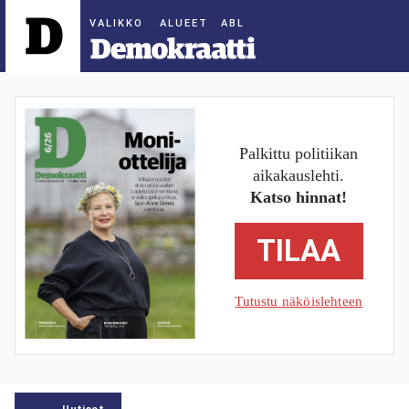
ALUEET
Palkittu politiikan
aikakauslehti.
Katso hinnat!
TILAA
Tutustu näköislehteen
Uutiset