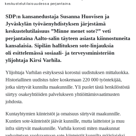
keskustelutilaisuudessa perjantaina.
SDP:n kansanedustaja
Susanna Huovisen
ja
Jyväskylän työväenyhdistyksen järjestämä
keskustelutilaisuus ”Minne menet sote?” veti
perjantaina Aalto-salin täyteen asiasta kiinnostuneita
kansalaisia. Sipilän hallituksen sote-linjauksia
oli esittelemässä sosiaali- ja terveysministeriön
ylijohtaja
Kirsi Varhila
.
Ylijohtaja Varhilan esityksessä korostui uudistuksen mittaluokka.
Historiallinen uudistus tulee koskemaan 220 000 työntekijää,
jotka siirtyvät kunnilta maakunnille. Yli puolet tästä henkilöstöstä
siirtyy osakeyhtiöiden palvelukseen yhtiöittämisvaatimusten
johdosta.
Kuntayhtymien kiinteistöt ja omaisuus siirtyvät maakunnille.
Kuntien sote-kiinteistöt jäävät kunnille, mutta laitteistot ja muu
infra siirtyvät maakunnille. Varhila korosti miten maakunnat
velvoitetaan vuokraamaan sote-kiinteistöt kunnilta määräajaksi