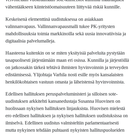
vähentääkseen kiinteistöomaisuuteen liittyvää riskiä kunnille.
Keskeisenä elementtinä uudistuksessa on asiakkaan
valinnanvapaus. Vallinnanvapausmalli tukee PK-yritysten
mahdollisuuksia toimia markkinoilla sekä uusia innovatiivisia ja
digitaalisia palvelumalleja.
Haasteena kuitenkin on se miten yksityisiä palveluita pystytään
tasapuolisesti järjestämään maan eri osissa. Kunnilla ja järjestöillä
on jatkossakin tärkeä tehtävä ihmisten hyvinvoinnin ja terveyden
edistämisessä. Ylijohtaja Varhila nosti esille myös kansalaisten
henkilökohtaisen vastuun omasta ja läheistensä hyvinvoinnista.
Edellisen hallituksen peruspalveluministeri ja silloisen sote-
uudistuksen arkkitehti kansanedustaja Susanna Huovinen on
huolissaan nykyisen hallituksen linjauksista. Huovisen mielestä
ero edellisen hallituksen ja nykyisen hallituksen uudistuksissa on
ilmiselvä. Edellinen uudistus valmisteltiin parlamentaarisesti
mutta nykyinen tehdään puhtaasti nykyisten hallituspuolueiden