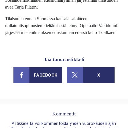
Sosialidemokraattien eduskuntaryhmän järjestämän tilaisuuden
avaa Tarja Filatov.
Tilaisuutta ennen Suomessa kansalaisaloitteen
nollatuntisopimusten kieltämisestä tehnyt Operaatio Vakiduuni
järjestää mielenilmauksen eduskunnan edessä kello 17 alkaen.
Jaa tämä artikkeli
FACEBOOK
X
Kommentit
Artikkeleita voi kommentoida yhden vuorokauden ajan