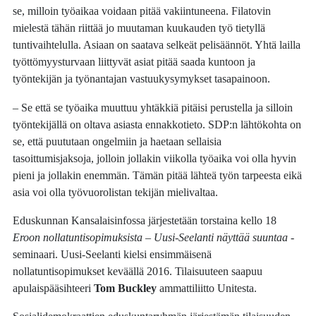
se, milloin työaikaa voidaan pitää vakiintuneena. Filatovin
mielestä tähän riittää jo muutaman kuukauden työ tietyllä
tuntivaihtelulla. Asiaan on saatava selkeät pelisäännöt. Yhtä lailla
työttömyysturvaan liittyvät asiat pitää saada kuntoon ja
työntekijän ja työnantajan vastuukysymykset tasapainoon.
– Se että se työaika muuttuu yhtäkkiä pitäisi perustella ja silloin
työntekijällä on oltava asiasta ennakkotieto. SDP:n lähtökohta on
se, että puututaan ongelmiin ja haetaan sellaisia
tasoittumisjaksoja, jolloin jollakin viikolla työaika voi olla hyvin
pieni ja jollakin enemmän. Tämän pitää lähteä työn tarpeesta eikä
asia voi olla työvuorolistan tekijän mielivaltaa.
Eduskunnan Kansalaisinfossa järjestetään torstaina kello 18
Eroon nollatuntisopimuksista – Uusi-Seelanti näyttää suuntaa
-
seminaari. Uusi-Seelanti kielsi ensimmäisenä
nollatuntisopimukset keväällä 2016. Tilaisuuteen saapuu
apulaispääsihteeri
Tom Buckley
ammattiliitto Unitesta.