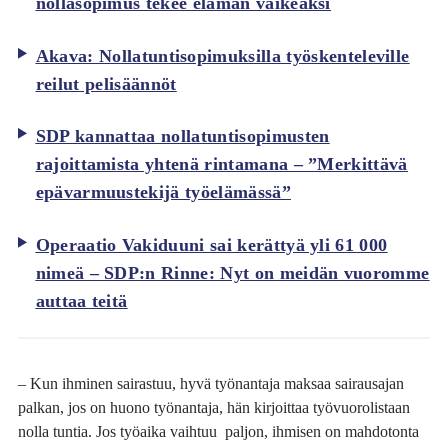
nollasopimus tekee elämän vaikeaksi
Akava: Nollatuntisopimuksilla työskenteleville
reilut pelisäännöt
SDP kannattaa nollatuntisopimusten
rajoittamista yhtenä rintamana – ”Merkittävä
epävarmuustekijä työelämässä”
Operaatio Vakiduuni sai kerättyä yli 61 000
nimeä – SDP:n Rinne: Nyt on meidän vuoromme
auttaa teitä
– Kun ihminen sairastuu, hyvä työnantaja maksaa sairausajan
palkan, jos on huono työnantaja, hän kirjoittaa työvuorolistaan
nolla tuntia. Jos työaika vaihtuu paljon, ihmisen on mahdotonta