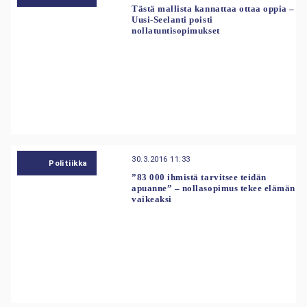
Tästä mallista kannattaa ottaa oppia –
Uusi-Seelanti poisti
nollatuntisopimukset
30.3.2016 11:33
Politiikka
”83 000 ihmistä tarvitsee teidän
apuanne” – nollasopimus tekee elämän
vaikeaksi