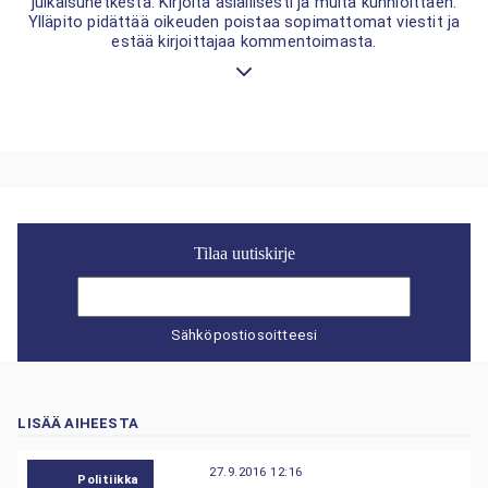
julkaisuhetkestä. Kirjoita asiallisesti ja muita kunnioittaen.
Ylläpito pidättää oikeuden poistaa sopimattomat viestit ja
estää kirjoittajaa kommentoimasta.
Tilaa uutiskirje
Sähköpostiosoitteesi
LISÄÄ AIHEESTA
27.9.2016 12:16
Politiikka