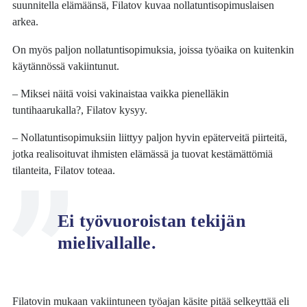
suunnitella elämäänsä, Filatov kuvaa nollatuntisopimuslaisen
arkea.
On myös paljon nollatuntisopimuksia, joissa työaika on kuitenkin
käytännössä vakiintunut.
– Miksei näitä voisi vakinaistaa vaikka pienelläkin
tuntihaarukalla?, Filatov kysyy.
– Nollatuntisopimuksiin liittyy paljon hyvin epäterveitä piirteitä,
jotka realisoituvat ihmisten elämässä ja tuovat kestämättömiä
tilanteita, Filatov toteaa.
Ei työvuoroistan tekijän
mielivallalle.
Filatovin mukaan vakiintuneen työajan käsite pitää selkeyttää eli