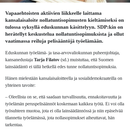
Vapaaehtoisten aktiivien liikkeelle laittama
kansalaisaloite nollatuntisopimusten kieltämiseksi on
tulossa syksyllä eduskunnan käsittelyyn. SDP:kin on
herätellyt keskustelua nollatuntisopimuksista ja ollut
vaatimassa reiluja pelisääntöjä työelämään.
Eduskunnan työelämä- ja tasa-arvovaliokunnan puheenjohtaja,
kansanedustaja
Tarja Filatov
(sd.) muistuttaa, että Suomen
lainsäädäntö ei tällä hetkellä edes tunne nollatuntisopimuksia.
Hänen mielestään kansalaisaloitteella ja sosialidemokraateilla on
yhteinen tavoite:
– Oleellista on se, että saadaan turvallisuutta, ennakoitavuutta ja
työelämän peruspelisäännöt koskemaan kaikkea työtä. Ei voi olla
työsuhteen muotoa, jota ei olla lainsäädännössä ja niin epäselvää
tilannetta työelämässä, jota nollasopimukset aiheuttavat, hän
tarkentaa.