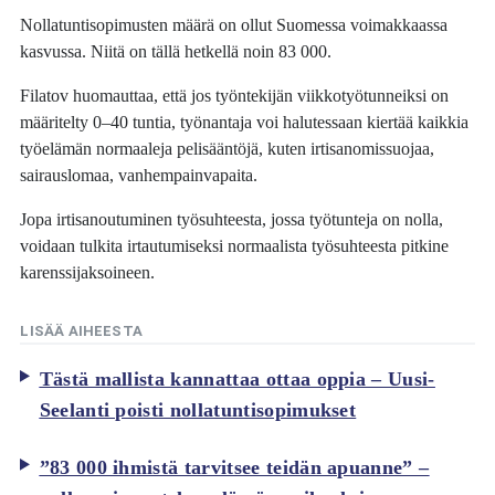
Nollatuntisopimusten määrä on ollut Suomessa voimakkaassa
kasvussa. Niitä on tällä hetkellä noin 83 000.
Filatov huomauttaa, että jos työntekijän viikkotyötunneiksi on
määritelty 0–40 tuntia, työnantaja voi halutessaan kiertää kaikkia
työelämän normaaleja pelisääntöjä, kuten irtisanomissuojaa,
sairauslomaa, vanhempainvapaita.
Jopa irtisanoutuminen työsuhteesta, jossa työtunteja on nolla,
voidaan tulkita irtautumiseksi normaalista työsuhteesta pitkine
karenssijaksoineen.
LISÄÄ AIHEESTA
Tästä mallista kannattaa ottaa oppia – Uusi-
Seelanti poisti nollatuntisopimukset
”83 000 ihmistä tarvitsee teidän apuanne” –