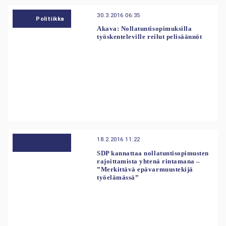
30.3.2016 06:35
Politiikka
Akava: Nollatuntisopimuksilla
työskenteleville reilut pelisäännöt
18.2.2016 11:22
SDP kannattaa nollatuntisopimusten
rajoittamista yhtenä rintamana –
”Merkittävä epävarmuustekijä
työelämässä”