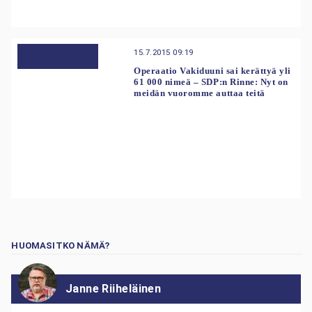
15.7.2015 09:19
Operaatio Vakiduuni sai kerättyä yli
61 000 nimeä – SDP:n Rinne: Nyt on
meidän vuoromme auttaa teitä
HUOMASITKO NÄMÄ?
Janne Riiheläinen