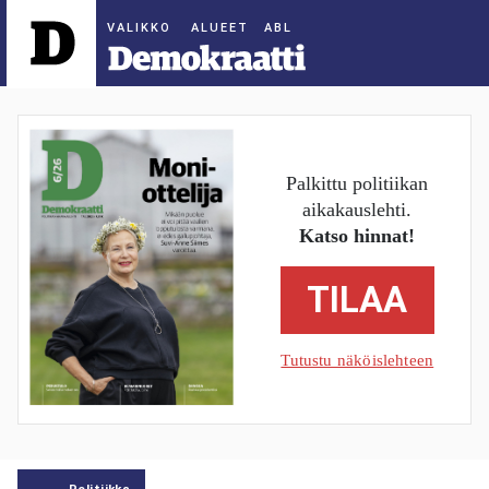
ALUEET
Palkittu politiikan
aikakauslehti.
Katso hinnat!
TILAA
Tutustu näköislehteen
Politiikka