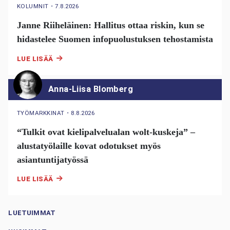
KOLUMNIT
・
7.8.2026
Janne Riiheläinen: Hallitus ottaa riskin, kun se
hidastelee Suomen infopuolustuksen tehostamista
LUE LISÄÄ
Anna-Liisa Blomberg
TYÖMARKKINAT
・
8.8.2026
“Tulkit ovat kielipalvelualan wolt-kuskeja” –
alustatyölaille kovat odotukset myös
asiantuntijatyössä
LUE LISÄÄ
LUETUIMMAT