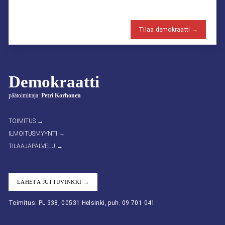
Tilaa demokraatti →
Demokraatti
päätoimittaja:
Petri Korhonen
TOIMITUS →
ILMOITUSMYYNTI →
TILAAJAPALVELU →
LÄHETÄ JUTTUVINKKI →
Toimitus: PL 338, 00531 Helsinki, puh. 09 701 041