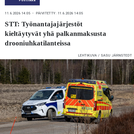
11.6.2026 14:05
・ PÄIVITETTY: 11.6.2026 14:05
STT: Työnantajajärjestöt
kieltäytyvät yhä palkanmaksusta
drooniuhkatilanteissa
LEHTIKUVA / SASU JÄRNSTEDT