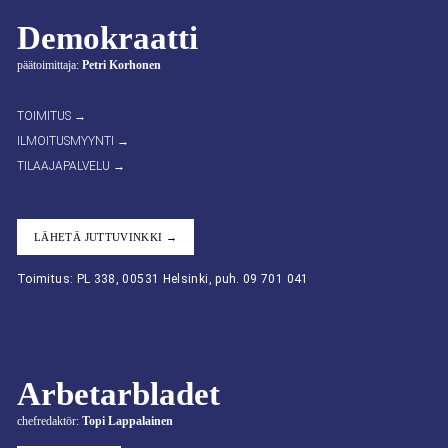
Demokraatti
päätoimittaja:
Petri Korhonen
TOIMITUS →
ILMOITUSMYYNTI →
TILAAJAPALVELU →
LÄHETÄ JUTTUVINKKI →
Toimitus: PL 338, 00531 Helsinki, puh. 09 701 041
Arbetarbladet
chefredaktör:
Topi Lappalainen