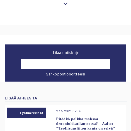
Tilaa uutiskirje
Sähköpostiosoitteesi
LISÄÄ AIHEESTA
27.5.2026 07:36
Työmarkkinat
Pitääkö palkka maksaa
drooniuhkatilanteessa? – Aalto:
”Teollisuusliiton kanta on selvä”