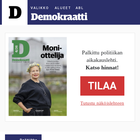
ALUEET
Palkittu politiikan
aikakauslehti.
Katso hinnat!
TILAA
Tutustu näköislehteen
Politiikka