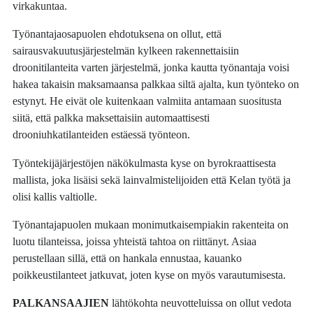
virkakuntaa.
Työnantajaosapuolen ehdotuksena on ollut, että
sairausvakuutusjärjestelmän kylkeen rakennettaisiin
droonitilanteita varten järjestelmä, jonka kautta työnantaja voisi
hakea takaisin maksamaansa palkkaa siltä ajalta, kun työnteko on
estynyt. He eivät ole kuitenkaan valmiita antamaan suositusta
siitä, että palkka maksettaisiin automaattisesti
drooniuhkatilanteiden estäessä työnteon.
Työntekijäjärjestöjen näkökulmasta kyse on byrokraattisesta
mallista, joka lisäisi sekä lainvalmistelijoiden että Kelan työtä ja
olisi kallis valtiolle.
Työnantajapuolen mukaan monimutkaisempiakin rakenteita on
luotu tilanteissa, joissa yhteistä tahtoa on riittänyt. Asiaa
perustellaan sillä, että on hankala ennustaa, kauanko
poikkeustilanteet jatkuvat, joten kyse on myös varautumisesta.
PALKANSAAJIEN
lähtökohta neuvotteluissa on ollut vedota