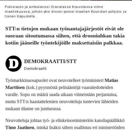
Poliisiauto ja ambulanssi Oravalassa Kouvolassa viime
maaliskuussa, jolloin yksi drooni putosi maahan Kouvolan pohjois- ja
toinen itäpuolella.
STT:n tietojen mukaan työnantajajärjestöt eivät ole
suoraan sitoutumassa siihen, että drooniuhkan takia
kotiin jääneille työntekijöille maksettaisiin palkkaa.
DEMOKRAATTI/STT
Demokraatti
Työmarkkinaosapuolet ovat neuvotelleet työministeri
Matias
Marttisen
(kok.) pyynnöstä pelisääntöjä vaaratiedotteiden
varalle. Sopu on määrä saada aikaan viimeistään perjantaina,
mutta STT:n haastattelemien neuvotteluja tuntevien lähteiden
mukaan tilanne on juntturassa.
Neuvotteluja johtaa työ- ja elinkeinoministeriön kansliapäällikkö
Timo Jaatinen
, minkä lisäksi siihen osallistuu eri ministeriöiden