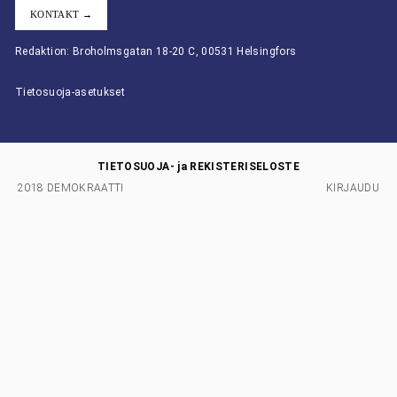
KONTAKT →
Redaktion: Broholmsgatan 18-20 C, 00531 Helsingfors
Tietosuoja-asetukset
TIETOSUOJA- ja REKISTERISELOSTE
2018 DEMOKRAATTI
KIRJAUDU