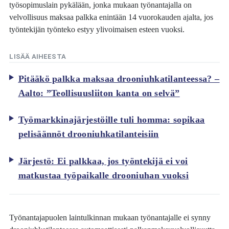
työsopimuslain pykälään, jonka mukaan työnantajalla on
velvollisuus maksaa palkka enintään 14 vuorokauden ajalta, jos
työntekijän työnteko estyy ylivoimaisen esteen vuoksi.
LISÄÄ AIHEESTA
Pitääkö palkka maksaa drooniuhkatilanteessa? –
Aalto: ”Teollisuusliiton kanta on selvä”
Työmarkkinajärjestöille tuli homma: sopikaa
pelisäännöt drooniuhkatilanteisiin
Järjestö: Ei palkkaa, jos työntekijä ei voi
matkustaa työpaikalle drooniuhan vuoksi
Työnantajapuolen laintulkinnan mukaan työnantajalle ei synny