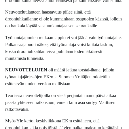
drooniuhkatilanteessa automaattisesti palkanmaksuvelvollisuutta.
Neuvottelutilanteen haastavuus piilee siinä, että
drooniuhkatilanne ei ole kummankaan osapuolen käsissä, jolloin
on hankala löytää vastuunkantajaa sen seurauksille.
Työnantajapuolen mukaan tappio ei voi jäädä vain työnantajalle.
Palkansaajapuoli näkee, että työnantaja voisi kuitata laskun,
koska drooniuhkatilanteissa puhutaan todennäköisesti
muutamista tunneista.
NEUVOTTELUJEN
oli määrä jatkua torstai-iltana, jolloin
työnantajajärjestöjen EK:n ja Suomen Yrittäjien odotettiin
esittelevän uuden version mallistaan.
Teoriassa neuvottelijoilla on vielä perjantain aamupäivä aikaa
päästä yhteiseen ratkaisuun, ennen kuin asia siirtyy Marttisen
ratkottavaksi.
Myös Yle kertoi keskiviikkona EK:n esittäneen, että
drooniuhkan takia pois töistä jäävien palkanmaksuun kerättäisiin