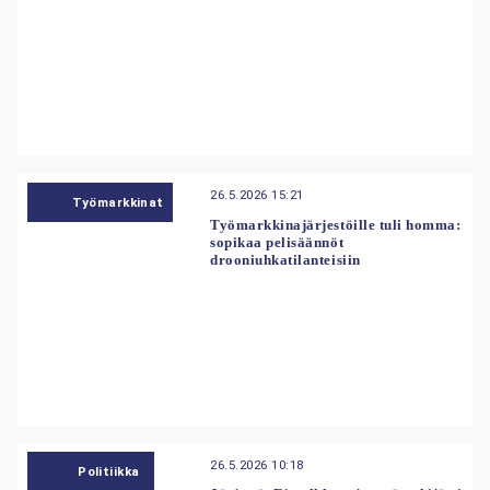
26.5.2026 15:21
Työmarkkinat
Työmarkkinajärjestöille tuli homma:
sopikaa pelisäännöt
drooniuhkatilanteisiin
26.5.2026 10:18
Politiikka