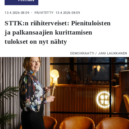
13.4.2026 08:09
・ PÄIVITETTY: 13.4.2026 08:09
STTK:n riihiterveiset: Pienituloisten
ja palkansaajien kurittamisen
tulokset on nyt nähty
DEMOKRAATTI / JANI LAUKKANEN