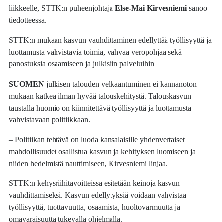
liikkeelle, STTK:n puheenjohtaja
Else-Mai Kirvesniemi
sanoo
tiedotteessa.
STTK:n mukaan kasvun vauhdittaminen edellyttää työllisyyttä ja
luottamusta vahvistavia toimia, vahvaa veropohjaa sekä
panostuksia osaamiseen ja julkisiin palveluihin
SUOMEN
julkisen talouden velkaantuminen ei kannanoton
mukaan katkea ilman hyvää talouskehitystä. Talouskasvun
taustalla huomio on kiinnitettävä työllisyyttä ja luottamusta
vahvistavaan politiikkaan.
– Politiikan tehtävä on luoda kansalaisille yhdenvertaiset
mahdollisuudet osallistua kasvun ja kehityksen luomiseen ja
niiden hedelmistä nauttimiseen, Kirvesniemi linjaa.
STTK:n kehysriihitavoitteissa esitetään keinoja kasvun
vauhdittamiseksi. Kasvun edellytyksiä voidaan vahvistaa
työllisyyttä, tuottavuutta, osaamista, huoltovarmuutta ja
omavaraisuutta tukevalla ohjelmalla.