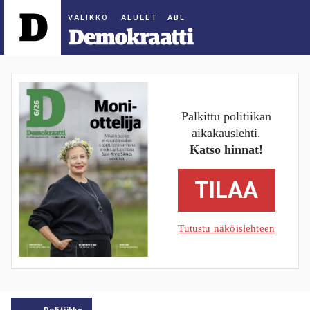
ALUEET
Palkittu politiikan
aikakauslehti.
Katso hinnat!
TILAA
Tutustu näköislehteen
Politiikka