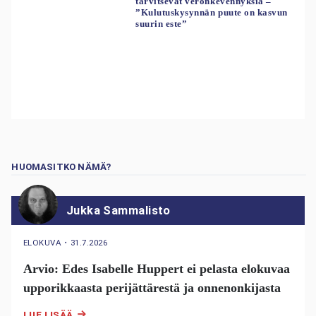
tarvitsevat veronkevennyksiä –
”Kulutuskysynnän puute on kasvun
suurin este”
HUOMASITKO NÄMÄ?
Jukka Sammalisto
ELOKUVA
・
31.7.2026
Arvio: Edes Isabelle Huppert ei pelasta elokuvaa
upporikkaasta perijättärestä ja onnenonkijasta
LUE LISÄÄ