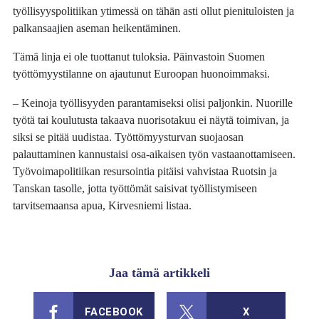
työllisyyspolitiikan ytimessä on tähän asti ollut pienituloisten ja
palkansaajien aseman heikentäminen.
Tämä linja ei ole tuottanut tuloksia. Päinvastoin Suomen
työttömyystilanne on ajautunut Euroopan huonoimmaksi.
– Keinoja työllisyyden parantamiseksi olisi paljonkin. Nuorille
työtä tai koulutusta takaava nuorisotakuu ei näytä toimivan, ja
siksi se pitää uudistaa. Työttömyysturvan suojaosan
palauttaminen kannustaisi osa-aikaisen työn vastaanottamiseen.
Työvoimapolitiikan resursointia pitäisi vahvistaa Ruotsin ja
Tanskan tasolle, jotta työttömät saisivat työllistymiseen
tarvitsemaansa apua, Kirvesniemi listaa.
Jaa tämä artikkeli
FACEBOOK
X