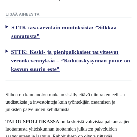
LISÄÄ AIHEESTA
STTK tasa-arvolain muutoksista: ”Silkkaa
sumutusta”
STTK: Keski- ja pienipalkkaiset tarvitsevat
veronkevennyksiä – ”Kulutuskysynnän puute on
kasvun suurin este”
Siihen on kannanoton mukaan sisällytettävä niin rakenteellisia
uudistuksia ja investointeja kuin työntekijän osaamisen ja
julkisten palveluiden kehittämistä.
TALOUSPOLITIKASSA
on keskeistä vahvistaa palkansaajien
luottamusta yhteiskunnan tuottamien julkisten palveluiden
saatavuuteen ja laatuun. Rahoituksen on oltava riittävää