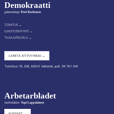
Demokraatti
päätoimittaja:
Petri Korhonen
TOIMITUS →
ILMOITUSMYYNTI →
TILAAJAPALVELU →
LÄHETÄ JUTTUVINKKI →
Toimitus: PL 338, 00531 Helsinki, puh. 09 701 041
Arbetarbladet
chefredaktör:
Topi Lappalainen
KONTAKT →