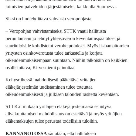
toimivien palveluiden järjestämiseksi kaikkialla Suomessa.
Siksi on huolehdittava vahvasta veropohjasta.
– Veropohjan vahvistamiseksi STTK vaatii hallitusta
peruuttamaan jo tehdyt yhteisöveron keventämispäätökset ja
suurituloisille kohdistetut verohelpotukset. Myös listaamattomien
yritysten osinkoverotusta tulee tarkastella ja korjata
oikeudenmukaisempaan suuntaan. Näihin talkoisiin on kaikkien
osallistuttava, Kirvesniemi painottaa.
Kehysriihessä mahdollisesti päätettävä yrittäjien
eläkejärjestelmän uudistaminen tulee toteuttaa
oikeudenmukaisesti ja julkisen talouden rasitetta keventäen.
STTK:n mukaan yrittäjien eläkejärjestelmässä esiintyvä
alivakuuttamisen mahdollisuus on estettävä ja myös yrittäjien
eläkemaksujen tulee perustua todellisiin tuloihin.
KANNANOTOSSA
sanotaan, että hallituksen