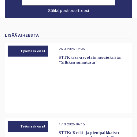
Sähköpostiosoitteesi
LISÄÄ AIHEESTA
26.3.2026 12:35
Työmarkkinat
STTK tasa-arvolain muutoksista:
”Silkkaa sumutusta”
17.3.2026 06:15
Työmarkkinat
STTK: Keski- ja pienipalkkaiset