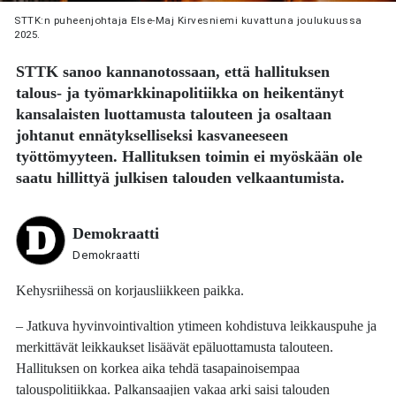
STTK:n puheenjohtaja Else-Maj Kirvesniemi kuvattuna joulukuussa
2025.
STTK sanoo kannanotossaan, että hallituksen
talous- ja työmarkkinapolitiikka on heikentänyt
kansalaisten luottamusta talouteen ja osaltaan
johtanut ennätykselliseksi kasvaneeseen
työttömyyteen. Hallituksen toimin ei myöskään ole
saatu hillittyä julkisen talouden velkaantumista.
Demokraatti
Demokraatti
Kehysriihessä on korjausliikkeen paikka.
– Jatkuva hyvinvointivaltion ytimeen kohdistuva leikkauspuhe ja
merkittävät leikkaukset lisäävät epäluottamusta talouteen.
Hallituksen on korkea aika tehdä tasapainoisempaa
talouspolitiikkaa. Palkansaajien vakaa arki saisi talouden