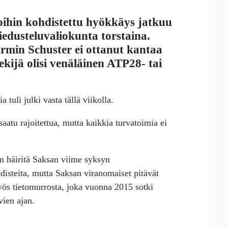
oihin kohdistettu hyökkäys jatkuu
 tiedusteluvaliokunta torstaina.
rmin Schuster
ei ottanut kantaa
ekijä olisi venäläinen ATP28- tai
tuli julki vasta tällä viikolla.
saatu rajoitettua, mutta kaikkia turvatoimia ei
än häiritä Saksan viime syksyn
todisteita, mutta Saksan viranomaiset pitävät
myös tietomurrosta, joka vuonna 2015 sotki
vien ajan.