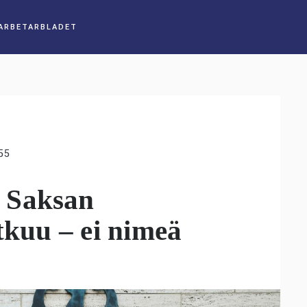
55
 Saksan
tkuu – ei nimeä