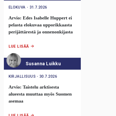
ELOKUVA
・
31.7.2026
Arvio: Edes Isabelle Huppert ei
pelasta elokuvaa upporikkaasta
perijättärestä ja onnenonkijasta
LUE LISÄÄ
Susanna Luikku
KIRJALLISUUS
・
30.7.2026
Arvio: Taistelu arktisesta
alueesta muuttaa myös Suomen
asemaa
LUE LISÄÄ