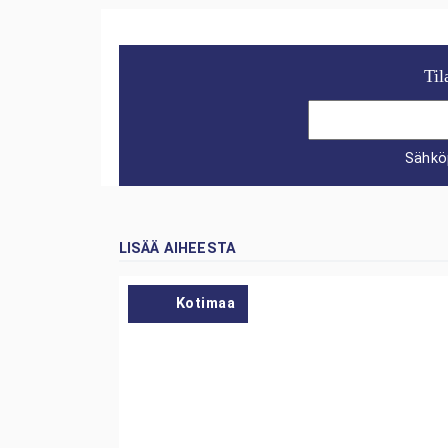
Til
Sähkö
LISÄÄ AIHEESTA
Kotimaa