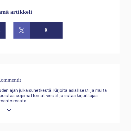
ämä artikkeli
K
X
ommentit
n ajan julkaisuhetkestä. Kirjoita asiallisesti ja muita
 poistaa sopimattomat viestit ja estää kirjoittajaa
mentoimasta.