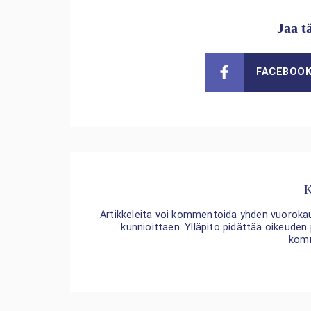
Jaa t
FACEBOO
K
Artikkeleita voi kommentoida yhden vuorokaude
kunnioittaen. Ylläpito pidättää oikeuden
kom