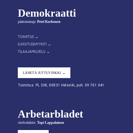
Demokraatti
päätoimittaja:
Petri Korhonen
TOIMITUS →
ILMOITUSMYYNTI →
TILAAJAPALVELU →
LÄHETÄ JUTTUVINKKI →
Toimitus: PL 338, 00531 Helsinki, puh. 09 701 041
Arbetarbladet
chefredaktör:
Topi Lappalainen