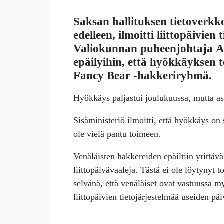
Saksan hallituksen tietoverkk
edelleen, ilmoitti liittopäivien
Valiokunnan puheenjohtaja
A
epäilyihin, että hyökkäyksen t
Fancy Bear -hakkeriryhmä.
Hyökkäys paljastui joulukuussa, mutta asia 
Sisäministeriö ilmoitti, että hyökkäys on 
ole vielä pantu toimeen.
Venäläisten hakkereiden epäiltiin yrittäv
liittopäivävaaleja. Tästä ei ole löytynyt 
selvänä, että venäläiset ovat vastuussa 
liittopäivien tietojärjestelmää useiden päi