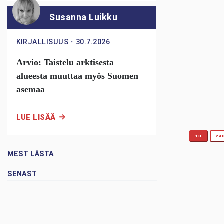
Susanna Luikku
KIRJALLISUUS
・
30.7.2026
Arvio: Taistelu arktisesta
alueesta muuttaa myös Suomen
asemaa
LUE LISÄÄ
1H
24
MEST LÄSTA
SENAST