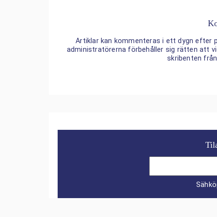
Ko
Artiklar kan kommenteras i ett dygn efter p
administratörerna förbehåller sig rätten att
skribenten frå
Til
Sähkö