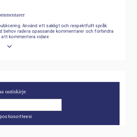
mmentarer
ublicering. Använd ett sakligt och respektfullt språk:
 vid behov radera opassande kommentarer och förhindra
n att kommentera vidare.
aa uutiskirje
postiosoitteesi