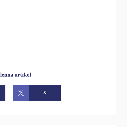
denna artikel
K
X