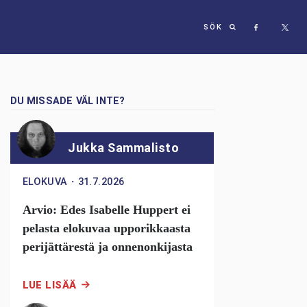
SÖK
DU MISSADE VÄL INTE?
Jukka Sammalisto
ELOKUVA
・
31.7.2026
Arvio: Edes Isabelle Huppert ei
pelasta elokuvaa upporikkaasta
perijättärestä ja onnenonkijasta
LUE LISÄÄ