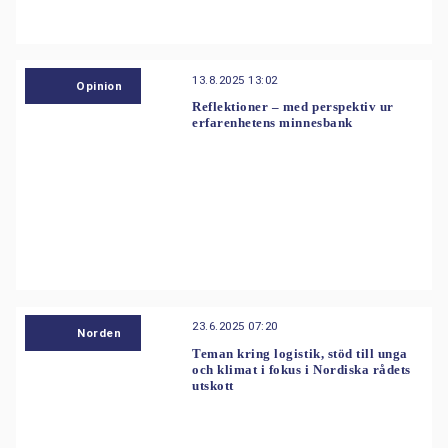
13.8.2025 13:02
Opinion
Reflektioner – med perspektiv ur
erfarenhetens minnesbank
23.6.2025 07:20
Norden
Teman kring logistik, stöd till unga
och klimat i fokus i Nordiska rådets
utskott