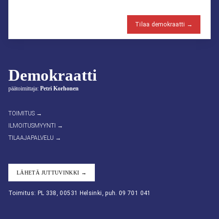
Tilaa demokraatti →
Demokraatti
päätoimittaja:
Petri Korhonen
TOIMITUS →
ILMOITUSMYYNTI →
TILAAJAPALVELU →
LÄHETÄ JUTTUVINKKI →
Toimitus: PL 338, 00531 Helsinki, puh. 09 701 041