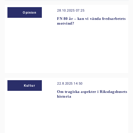
28.10.2025 07:25
Opinion
FN 80 år – kan vi vända fredsarbetets
motvind?
22.8.2025 14:50
Kultur
Om tragiska aspekter i Riksdagshusets
historia