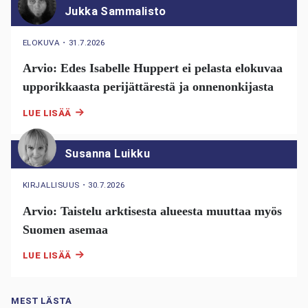
Jukka Sammalisto
ELOKUVA
・
31.7.2026
Arvio: Edes Isabelle Huppert ei pelasta elokuvaa
upporikkaasta perijättärestä ja onnenonkijasta
LUE LISÄÄ
Susanna Luikku
KIRJALLISUUS
・
30.7.2026
Arvio: Taistelu arktisesta alueesta muuttaa myös
Suomen asemaa
LUE LISÄÄ
MEST LÄSTA