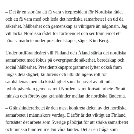
– Det är en stor ära att få vara vicepresident för Nordiska rådet
och att få vara med och leda det nordiska samarbetet i en tid då
säkerhet, hållbarhet och gemenskap är viktigare än någonsin. Jag
vill tacka Nordiska rådet för förtroendet och ser fram emot ett
nära samarbete under presidentskapet, säger Kim Berg.
Under ordförandeåret vill Finland och Åland stärka det nordiska
samarbetet med fokus på övergripande säkerhet, beredskap och
social hållbarhet. Presidentskapsprogrammet lyfter också fram
ungas delaktighet, kulturens och utbildningens roll för
samhällenas mentala kristålighet samt behovet av att möta
hybridpåverkan gemensamt i Norden, samt fortsatt arbete för att
minska och förebygga gränshinder mellan de nordiska länderna.
– Gränshinderarbetet är den mest konkreta delen av det nordiska
samarbetet i människors vardag. Därför är det viktigt att Finland
fortsätter det arbete som Sverige påbörjat för att stärka samarbetet
och minska hindren mellan våra länder. Det är en fråga som