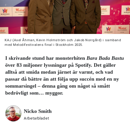
KAJ (Axel Åhman, Kevin Holmström och Jakob Norrgård) i samband
med Melodifestivalens final i Stockholm 2025.
I skrivande stund har monsterhiten
Bara Bada Bastu
över 83 miljoner lyssningar på Spotify. Det gäller
alltså att smida medan järnet är varmt, och vad
passar då bättre än att följa upp succén med en ny
sommarsingel – denna gång om något så smått
bedrövligt som… myggor.
Nicko Smith
Arbetarbladet