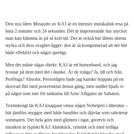
Den nya låten
Mosquito
av KAJ är en intensiv musikalisk resa på
bara 2 minuter och 24 sekunder. Det är imponerande hur mycket
man kan klämma in på så kort tid. Det är också här låtens största
styrka och dess svaghet ligger: den är så komprimerad att det blir
både effektivt och något spretigt.
Men det måste sägas direkt: KAJ är ett humorband, och jag
lyssnar på dem med det i åtanke. Är de roliga? Ja, till och från.
Proffsiga? Absolut. Personligen hade jag kanske hoppats på en
skruvad flirt med powermetal denna gång, men istället bjuds vi
på något som mer för tankarna till Arne Alligator än Sabaton.
Textmässigt lär KAJ knappast vinna något Nobelpris i litteratur –
här jämförs myggor med både banditer och djävlar som saboterar
sommaren. Det hela görs med glimten i ögat, givetvis och
musiken är typiskt KAJ: klämkäck, rytmisk och med tydliga