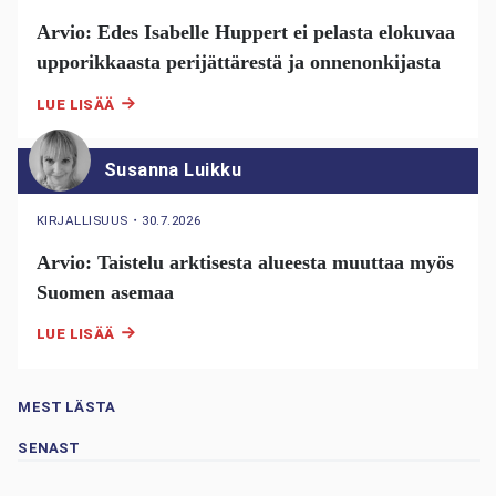
Arvio: Edes Isabelle Huppert ei pelasta elokuvaa
upporikkaasta perijättärestä ja onnenonkijasta
LUE LISÄÄ
Susanna Luikku
KIRJALLISUUS
・
30.7.2026
Arvio: Taistelu arktisesta alueesta muuttaa myös
Suomen asemaa
LUE LISÄÄ
MEST LÄSTA
SENAST