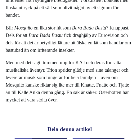
influenser från sydligare breddgrader. Vörådialekt blandas med
finska uttryck på ett sätt som blivit något av ett signum för
bandet.
Blir
Mosquito
en lika stor hit som
Bara Bada Bastu
? Knappast.
Dels för att
Bara Bada Bastu
fick draghjälp av Eurovision och
dels för att det är betydligt lättare att älska en låt som handlar om
bastubad än om irriterande insekter.
Men med det sagt: tummen upp för KAJ och deras fortsatta
musikaliska äventyr. Trion sprider glädje med sina talanger och
levererar musik som fungerar för hela familjen – även om
Mosquito kanske riktar sig lite mer till Knatte, Fnatte och Tjatte
än till Kalle Anka denna gång. En sak är säker: Österbotten har
mycket att vara stolta över.
Dela denna artikel