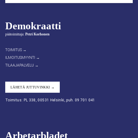
Demokraatti
päätoimittaja:
Petri Korhonen
TOIMITUS →
ILMOITUSMYYNTI →
TILAAJAPALVELU →
LÄHETÄ JUTTUVINKKI →
Toimitus: PL 338, 00531 Helsinki, puh. 09 701 041
Arbetarbladet