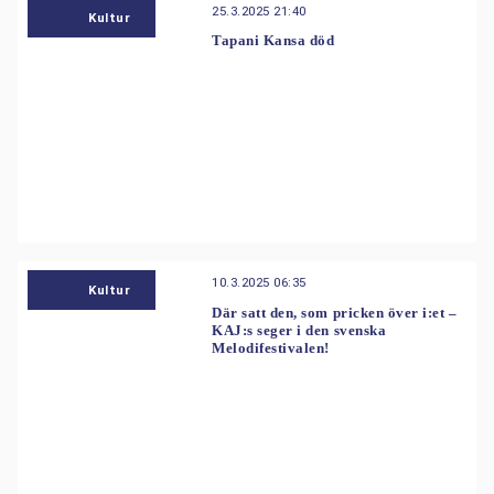
25.3.2025 21:40
Kultur
Tapani Kansa död
10.3.2025 06:35
Kultur
Där satt den, som pricken över i:et –
KAJ:s seger i den svenska
Melodifestivalen!