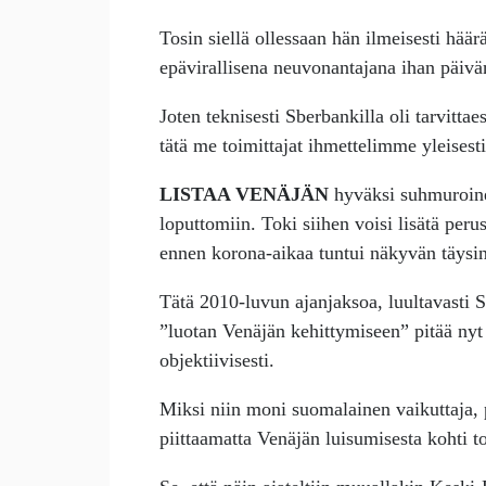
Tosin siellä ollessaan hän ilmeisesti hää
epävirallisena neuvonantajana ihan päivä
Joten teknisesti Sberbankilla oli tarvitt
tätä me toimittajat ihmettelimme yleisesti
LISTAA VENÄJÄN
hyväksi suhmuroineis
loputtomiin. Toki siihen voisi lisätä per
ennen korona-aikaa tuntui näkyvän täysin
Tätä 2010-luvun ajanjaksoa, luultavasti S
”luotan Venäjän kehittymiseen” pitää nyt
objektiivisesti.
Miksi niin moni suomalainen vaikuttaja, 
piittaamatta Venäjän luisumisesta kohti to