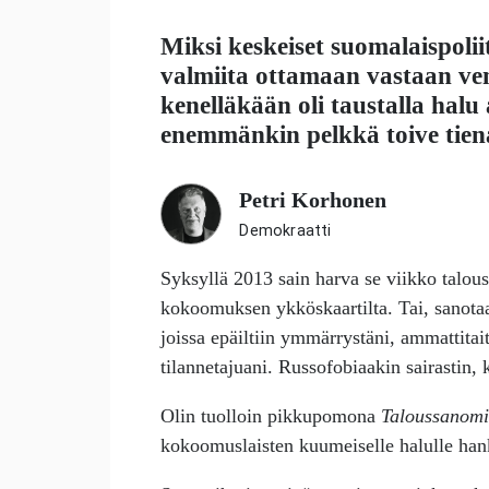
Miksi keskeiset suomalaispoliit
valmiita ottamaan vastaan ve
kenelläkään oli taustalla halu
enemmänkin pelkkä toive tien
Petri Korhonen
Demokraatti
Syksyllä 2013 sain harva se viikko talous
kokoomuksen ykköskaartilta. Tai, sanota
joissa epäiltiin ymmärrystäni, ammattita
tilannetajuani. Russofobiaakin sairastin
Olin tuolloin pikkupomona
Taloussanomi
kokoomuslaisten kuumeiselle halulle h