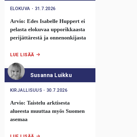
ELOKUVA
・
31.7.2026
Arvio: Edes Isabelle Huppert ei
pelasta elokuvaa upporikkaasta
perijättärestä ja onnenonkijasta
LUE LISÄÄ
Susanna Luikku
KIRJALLISUUS
・
30.7.2026
Arvio: Taistelu arktisesta
alueesta muuttaa myös Suomen
asemaa
LUE LISÄÄ