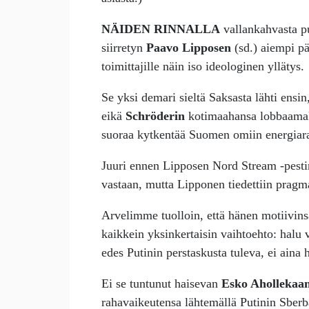
NÄIDEN RINNALLA
vallankahvasta pu
siirretyn
Paavo Lipposen
(sd.) aiempi p
toimittajille näin iso ideologinen yllätys.
Se yksi demari sieltä Saksasta lähti ensi
eikä
Schröderin
kotimaahansa lobbaamall
suoraa kytkentää Suomen omiin energiara
Juuri ennen Lipposen Nord Stream -pestin
vastaan, mutta Lipponen tiedettiin pragma
Arvelimme tuolloin, että hänen motiivinsa
kaikkein yksinkertaisin vaihtoehto: halu
edes Putinin perstaskusta tuleva, ei aina h
Ei se tuntunut haisevan
Esko Ahollekaa
rahavaikeutensa lähtemällä Putinin Sberb