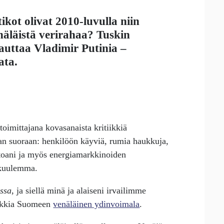
ikot olivat 2010-luvulla niin
näläistä verirahaa? Tuskin
 auttaa Vladimir Putinia –
ata.
toimittajana kovasanaista kritiikkiä
an suoraan: henkilöön käyviä, rumia haukkuja,
itoani ja myös energiamarkkinoiden
, kuulemma.
ssa
, ja siellä minä ja alaiseni irvailimme
ankkia Suomeen
venäläinen ydinvoimala
.