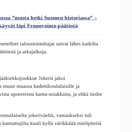
anssa ”musta hetki Suomen historiassa” –
käyvät läpi Fennovoima-päätöstä
etelleet taloustoimittajat saivat lähes kaikilta
ättömiä ja arkajalkoja.
ääkiekkojoukkue Jokerit jakoi
a muun muassa kadettikoululaisille ja
vista upseereista kanta-asiakkaita, ja ehkä tiedot
muslaiselta jokeriväeltä, vastaukseksi tuli
 kannattajilta kuuli kyllä värikkäitä mielipiteitä