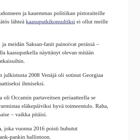
donneen ja kauemmas politiikan pistoraiteille
äätös lähteä
kaasuputkikonsultiksi
ei ollut meille
n, ja meidän Saksan-fanit painoivat perässä –
a kaasuputkella näyttänyt olevan mitään
tkaisuihin.
 julkistusta 2008 Venäjä oli sotinut Georgiaa
attiseksi ihmiseksi.
 oli Occamin partaveitsen periaatteella se
 varmistaa eläkepäiviksi hyvä toimeentulo. Raha,
aise – vaikka pitäisi.
n
, joka vuonna 2016 poisti huhutut
ank-pankin hallintoon.