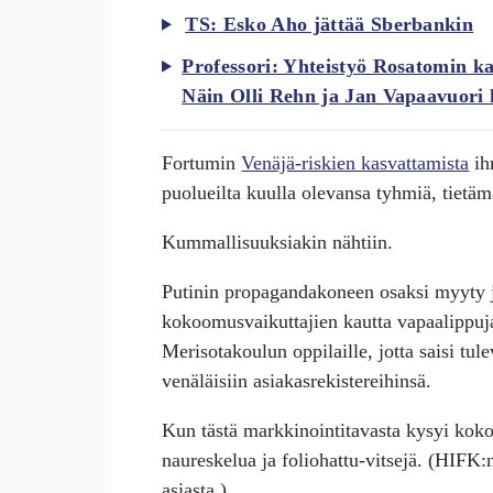
TS: Esko Aho jättää Sberbankin
Professori: Yhteistyö Rosatomin k
Näin Olli Rehn ja Jan Vapaavuori 
Fortumin
Venäjä-riskien kasvattamista
ihm
puolueilta kuulla olevansa tyhmiä, tietäm
Kummallisuuksiakin nähtiin.
Putinin propagandakoneen osaksi myyty j
kokoomusvaikuttajien kautta vapaalippuj
Merisotakoulun oppilaille, jotta saisi tule
venäläisiin asiakasrekistereihinsä.
Kun tästä markkinointitavasta kysyi kokoo
naureskelua ja foliohattu-vitsejä. (HIFK:n
asiasta.)