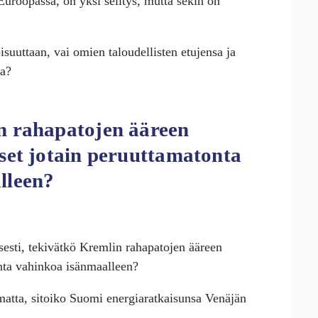
-Euroopassa, on yksi selitys, mutta sekin on
isuuttaan, vai omien taloudellisten etujensa ja
ia?
n rahapatojen ääreen
set jotain peruuttamatonta
lleen?
sesti, tekivätkö Kremlin rahapatojen ääreen
onta vahinkoa isänmaalleen?
atta, sitoiko Suomi energiaratkaisunsa Venäjän