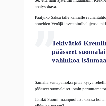
Se, että näin ajateltiin muuallakin Keski
analysoitava.
Päätyikö Saksa tälle kannalle rauhantahto
ahneiden Venäjä-investointihalujensa tak
Tekivätkö Kremli
päässeet suomalai
vahinkoa isänmaa
Samalla vastapainoksi pitää kysyä rehelli
päässeet suomalaiset jotain peruuttamat
Jättikö Suomi maanpuolustuksensa hoitam
oikkujen varaan?