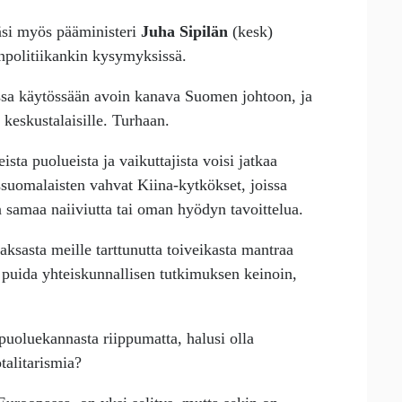
räsi myös pääministeri
Juha Sipilän
(kesk)
npolitiikankin kysymyksissä.
aessa käytössään avoin kanava Suomen johtoon, ja
 keskustalaisille. Turhaan.
ta puolueista ja vaikuttajista voisi jatkaa
ussuomalaisten vahvat Kiina-kytkökset, joissa
 samaa naiiviutta tai oman hyödyn tavoittelua.
aksasta meille tarttunutta toiveikasta mantraa
 puida yhteiskunnallisen tutkimuksen keinoin,
puoluekannasta riippumatta, halusi olla
talitarismia?