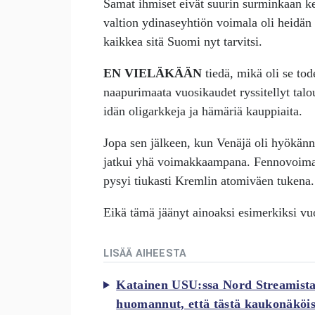
Samat ihmiset eivät suurin surminkaan keh
valtion ydinaseyhtiön voimala oli heidän 
kaikkea sitä Suomi nyt tarvitsi.
EN VIELÄKÄÄN
tiedä, mikä oli se tod
naapurimaata vuosikaudet ryssitellyt tal
idän oligarkkeja ja hämäriä kauppiaita.
Jopa sen jälkeen, kun Venäjä oli hyökän
jatkui yhä voimakkaampana. Fennovoiman 
pysyi tiukasti Kremlin atomiväen tukena.
Eikä tämä jäänyt ainoaksi esimerkiksi 
LISÄÄ AIHEESTA
Katainen USU:ssa Nord Streamista
huomannut, että tästä kaukonäköisy