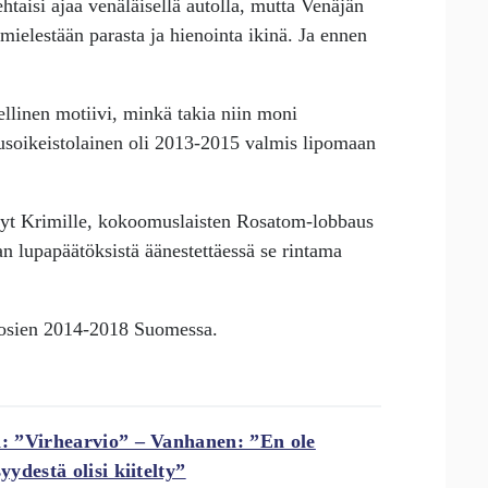
taisi ajaa venäläisellä autolla, mutta Venäjän
mielestään parasta ja hienointa ikinä. Ja ennen
ellinen motiivi, minkä takia niin moni
ousoikeistolainen oli 2013-2015 valmis lipomaan
nyt Krimille, kokoomuslaisten Rosatom-lobbaus
lupapäätöksistä äänestettäessä se rintama
vuosien 2014-2018 Suomessa.
: ”Virhearvio” – Vanhanen: ”En ole
ydestä olisi kiitelty”