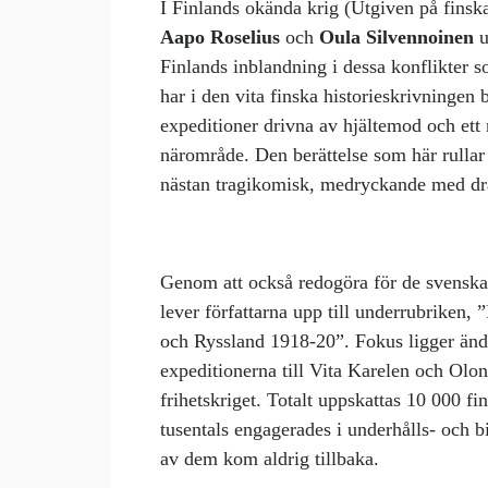
I Finlands okända krig (Utgiven på finska
Aapo Roselius
och
Oula Silvennoinen
u
Finlands inblandning i dessa konflikter s
har i den vita finska historieskrivningen 
expeditioner drivna av hjältemod och ett 
närområde. Den berättelse som här rullar 
nästan tragikomisk, medryckande med dr
Genom att också redogöra för de svenska
lever författarna upp till underrubriken,
och Ryssland 1918-20”. Fokus ligger ändå
expeditionerna till Vita Karelen och Olo
frihetskriget. Totalt uppskattas 10 000 fi
tusentals engagerades i underhålls- oc
av dem kom aldrig tillbaka.