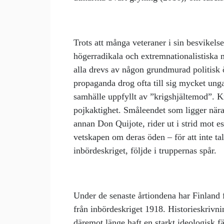
Trots att många veteraner i sin besvikelse
högerradikala och extremnationalistiska mi
alla drevs av någon grundmurad politisk 
propaganda drog ofta till sig mycket unga
samhälle uppfyllt av ”krigshjältemod”. K
pojkaktighet. Småleendet som ligger nära 
annan Don Quijote, rider ut i strid mot 
vetskapen om deras öden – för att inte ta
inbördeskriget, följde i truppernas spår.
Under de senaste årtiondena har Finland
från inbördeskriget 1918. Historieskrivn
däremot länge haft en starkt ideologisk fä