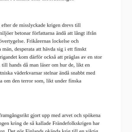
 efter de misslyckade krigen drevs till
ljöer betonar författarna ändå att långt ifrån
övertygelse. Frikårernas lockelse och
 män, desperata att hävda sig i ett finskt
rigandet kom därför också att präglas av en stor
till hands då man läser om hur de, likt en
estniska väderkvarnar stelnar ändå snabbt med
la om den terror som, likt under finska
 framgångsrikt gjort upp med arvet och spökena
ingen kring de så kallade Frändefolkskrigen har
rg. Det gör Finlands okända krig till en viktig