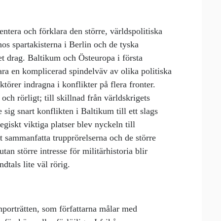
entera och förklara den större, världspolitiska
s spartakisterna i Berlin och de tyska
et drag. Baltikum och Östeuropa i första
vara en komplicerad spindelväv av olika politiska
törer indragna i konflikter på flera fronter.
och rörligt; till skillnad från världskrigets
sig snart konflikten i Baltikum till ett slags
tegiskt viktiga platser blev nyckeln till
att sammanfatta trupprörelserna och de större
n större intresse för militärhistoria blir
tals lite väl rörig.
onporträtten, som författarna målar med