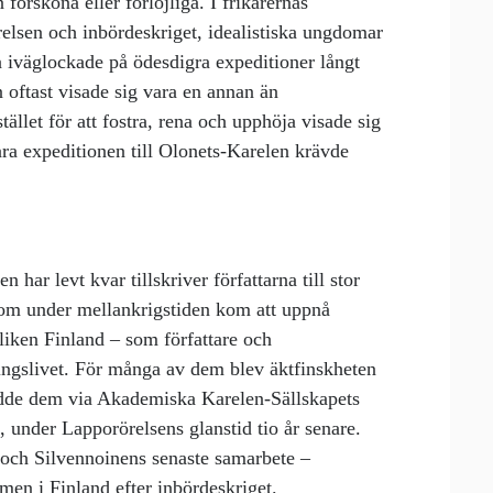
försköna eller förlöjliga. I frikårernas
örelsen och inbördeskriget, idealistiska ungdomar
la iväglockade på ödesdigra expeditioner långt
n oftast visade sig vara en annan än
llet för att fostra, rena och upphöja visade sig
ara expeditionen till Olonets-Karelen krävde
har levt kvar tillskriver författarna till stor
som under mellankrigstiden kom att uppnå
liken Finland – som författare och
ringslivet. För många av dem blev äktfinskheten
edde dem via Akademiska Karelen-Sällskapets
, under Lapporörelsens glanstid tio år senare.
s och Silvennoinens senaste samarbete –
men i Finland efter inbördeskriget.