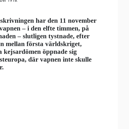
mber 1918.
ieskrivningen har den 11 november
vapnen – i den elfte timmen, på
naden – slutligen tystnade, efter
an mellan första världskriget,
lna kejsardömen
öppnade sig
steuropa, där vapnen inte skulle
r.