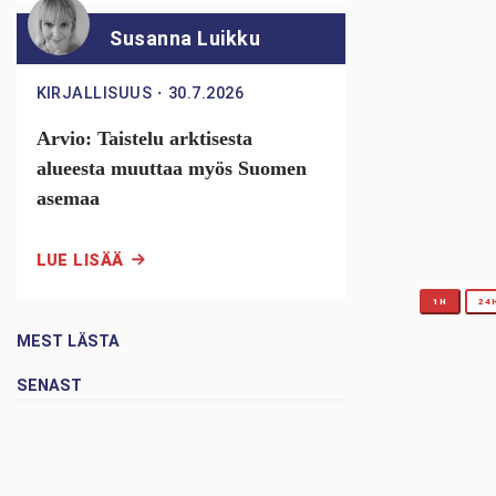
Susanna Luikku
KIRJALLISUUS
・
30.7.2026
Arvio: Taistelu arktisesta
alueesta muuttaa myös Suomen
asemaa
LUE LISÄÄ
1H
24
MEST LÄSTA
SENAST