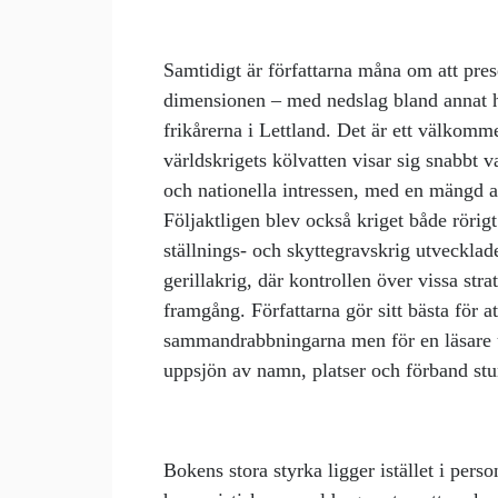
Samtidigt är författarna måna om att pres
dimensionen – med nedslag bland annat ho
frikårerna i Lettland. Det är ett välkomm
världskrigets kölvatten visar sig snabbt 
och nationella intressen, med en mängd ak
Följaktligen blev också kriget både rörigt 
ställnings- och skyttegravskrig utvecklade 
gerillakrig, där kontrollen över vissa stra
framgång. Författarna gör sitt bästa för 
sammandrabbningarna men för en läsare uta
uppsjön av namn, platser och förband stund
Bokens stora styrka ligger istället i pers