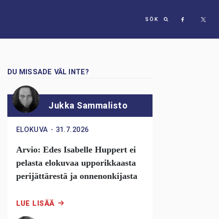
SÖK
DU MISSADE VÄL INTE?
Jukka Sammalisto
ELOKUVA
・
31.7.2026
Arvio: Edes Isabelle Huppert ei
pelasta elokuvaa upporikkaasta
perijättärestä ja onnenonkijasta
LUE LISÄÄ