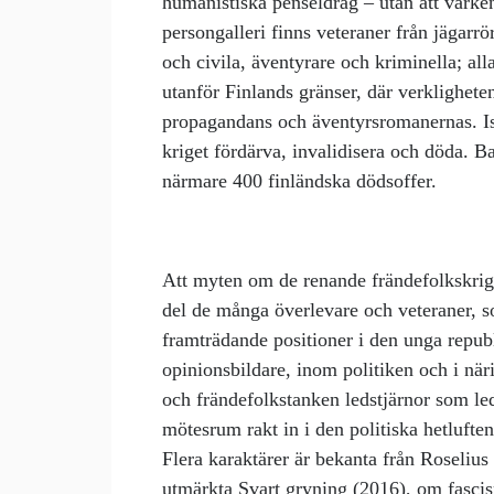
humanistiska penseldrag – utan att varken 
persongalleri finns veteraner från jägarr
och civila, äventyrare och kriminella; al
utanför Finlands gränser, där verklighete
propagandans och äventyrsromanernas. Istä
kriget fördärva, invalidisera och döda. B
närmare 400 finländska dödsoffer.
Att myten om de renande frändefolkskrigen 
del de många överlevare och veteraner, 
framträdande positioner i den unga repub
opinionsbildare, inom politiken och i nä
och frändefolkstanken ledstjärnor som l
mötesrum rakt in i den politiska hetluften
Flera karaktärer är bekanta från Roseliu
utmärkta Svart gryning (2016), om fascis