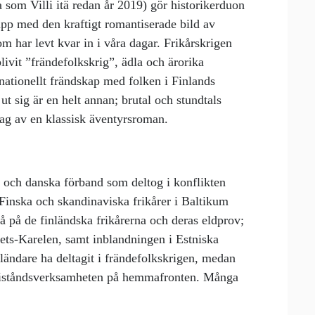
 som Villi itä redan år 2019) gör historikerduon
pp med den kraftigt romantiserade bild av
om har levt kvar in i våra dagar. Frikårskrigen
blivit ”frändefolkskrig”, ädla och ärorika
nationellt frändskap med folken i Finlands
ut sig är en helt annan; brutal och stundtals
ag av en klassisk äventyrsroman.
 och danska förband som deltog i konflikten
 ”Finska och skandinaviska frikårer i Baltikum
 på de finländska frikårerna och deras eldprov;
nets-Karelen, samt inblandningen i Estniska
nländare ha deltagit i frändefolkskrigen, medan
h biståndsverksamheten på hemmafronten. Många