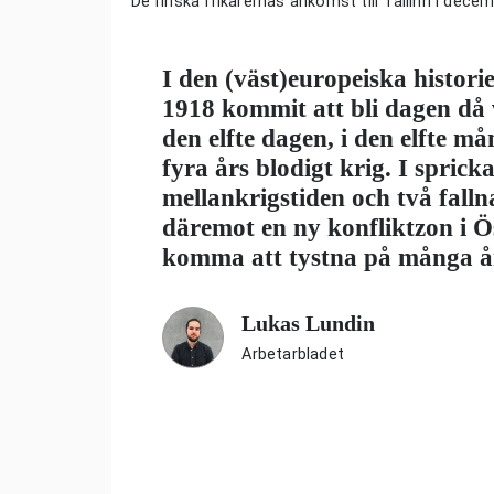
De finska frikårernas ankomst till Tallinn i dece
I den (väst)europeiska histor
1918 kommit att bli dagen då
den elfte dagen, i den elfte må
fyra
års blodigt krig. I sprick
mellankrigstiden och två fal
däremot en ny konfliktzon i Ö
komma att tystna på
många å
Lukas Lundin
Arbetarbladet