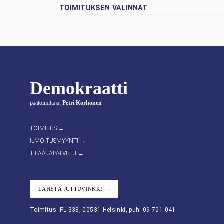
TOIMITUKSEN VALINNAT
Demokraatti
päätoimittaja:
Petri Korhonen
TOIMITUS →
ILMOITUSMYYNTI →
TILAAJAPALVELU →
LÄHETÄ JUTTUVINKKI →
Toimitus: PL 338, 00531 Helsinki, puh. 09 701 041