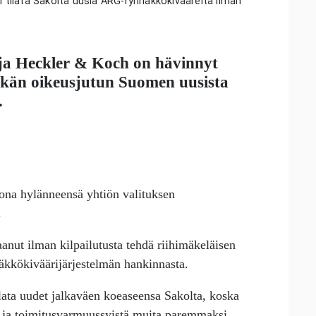
tilata Sakolta uusia ARG-rynnäkkökivääreitä ilman
aja Heckler & Koch on hävinnyt
tkän oikeusjutun Suomen uusista
.
ona hylänneensä yhtiön valituksen
.
aanut ilman kilpailutusta tehdä riihimäkeläisen
kkökiväärijärjestelmän hankinnasta.
lata uudet jalkaväen koeaseensa Sakolta, koska
- ja toimitusvarmuussyistä muita paremmaksi