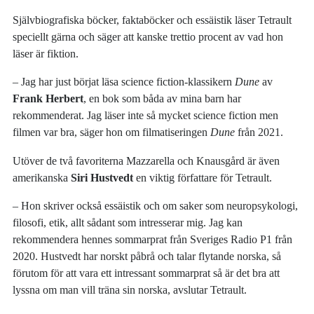
Självbiografiska böcker, faktaböcker och essäistik läser Tetrault
speciellt gärna och säger att kanske trettio procent av vad hon
läser är fiktion.
– Jag har just börjat läsa science fiction-klassikern
Dune
av
Frank Herbert
, en bok som båda av mina barn har
rekommenderat. Jag läser inte så mycket science fiction men
filmen var bra, säger hon om filmatiseringen
Dune
från 2021.
Utöver de två favoriterna Mazzarella och Knausgård är även
amerikanska
Siri Hustvedt
en viktig författare för Tetrault.
– Hon skriver också essäistik och om saker som neuropsykologi,
filosofi, etik, allt sådant som intresserar mig. Jag kan
rekommendera hennes sommarprat från Sveriges Radio P1 från
2020. Hustvedt har norskt påbrå och talar flytande norska, så
förutom för att vara ett intressant sommarprat så är det bra att
lyssna om man vill träna sin norska, avslutar Tetrault.