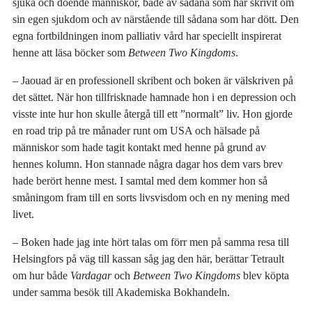
sjuka och döende människor, både av sådana som har skrivit om
sin egen sjukdom och av närstående till sådana som har dött. Den
egna fortbildningen inom palliativ vård har speciellt inspirerat
henne att läsa böcker som
Between Two Kingdoms
.
– Jaouad är en professionell skribent och boken är välskriven på
det sättet. När hon tillfrisknade hamnade hon i en depression och
visste inte hur hon skulle återgå till ett ”normalt” liv. Hon gjorde
en road trip på tre månader runt om USA och hälsade på
människor som hade tagit kontakt med henne på grund av
hennes kolumn. Hon stannade några dagar hos dem vars brev
hade berört henne mest. I samtal med dem kommer hon så
småningom fram till en sorts livsvisdom och en ny mening med
livet.
– Boken hade jag inte hört talas om förr men på samma resa till
Helsingfors på väg till kassan såg jag den här, berättar Tetrault
om hur både
Vardagar
och
Between Two Kingdoms
blev köpta
under samma besök till Akademiska Bokhandeln.