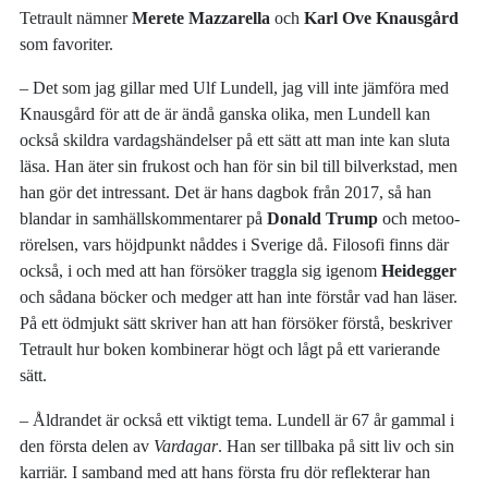
Tetrault nämner
Merete Mazzarella
och
Karl Ove Knausgård
som favoriter.
– Det som jag gillar med Ulf Lundell, jag vill inte jämföra med
Knausgård för att de är ändå ganska olika, men Lundell kan
också skildra vardagshändelser på ett sätt att man inte kan sluta
läsa. Han äter sin frukost och han för sin bil till bilverkstad, men
han gör det intressant. Det är hans dagbok från 2017, så han
blandar in samhällskommentarer på
Donald Trump
och metoo-
rörelsen, vars höjdpunkt nåddes i Sverige då. Filosofi finns där
också, i och med att han försöker traggla sig igenom
Heidegger
och sådana böcker och medger att han inte förstår vad han läser.
På ett ödmjukt sätt skriver han att han försöker förstå, beskriver
Tetrault hur boken kombinerar högt och lågt på ett varierande
sätt.
– Åldrandet är också ett viktigt tema. Lundell är 67 år gammal i
den första delen av
Vardagar
. Han ser tillbaka på sitt liv och sin
karriär. I samband med att hans första fru dör reflekterar han