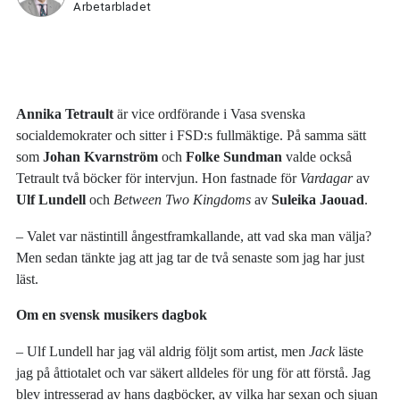
Arbetarbladet
Annika Tetrault
är vice ordförande i Vasa svenska
socialdemokrater och sitter i FSD:s fullmäktige. På samma sätt
som
Johan Kvarnström
och
Folke Sundman
valde också
Tetrault två böcker för intervjun. Hon fastnade för
Vardagar
av
Ulf Lundell
och
Between Two Kingdoms
av
Suleika Jaouad
.
– Valet var nästintill ångestframkallande, att vad ska man välja?
Men sedan tänkte jag att jag tar de två senaste som jag har just
läst.
Om en svensk musikers dagbok
– Ulf Lundell har jag väl aldrig följt som artist, men
Jack
läste
jag på åttiotalet och var säkert alldeles för ung för att förstå. Jag
blev intresserad av hans dagböcker, av vilka har sexan och sjuan