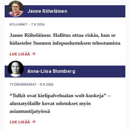
Janne Riiheläinen
KOLUMNIT
・
7.8.2026
Janne Riiheläinen: Hallitus ottaa riskin, kun se
hidastelee Suomen infopuolustuksen tehostamista
LUE LISÄÄ
Anna-Liisa Blomberg
TYÖMARKKINAT
・
8.8.2026
“Tulkit ovat kielipalvelualan wolt-kuskeja” –
alustatyölaille kovat odotukset myös
asiantuntijatyössä
LUE LISÄÄ