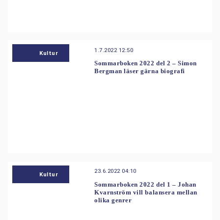
1.7.2022 12:50
Kultur
Sommarboken 2022 del 2 – Simon
Bergman läser gärna biografi
23.6.2022 04:10
Kultur
Sommarboken 2022 del 1 – Johan
Kvarnström vill balansera mellan
olika genrer