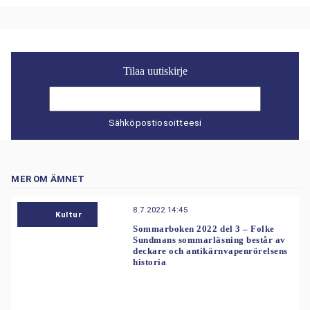
Tilaa uutiskirje
Sähköpostiosoitteesi
MER OM ÄMNET
8.7.2022 14:45
Kultur
Sommarboken 2022 del 3 – Folke
Sundmans sommarläsning består av
deckare och antikärnvapenrörelsens
historia