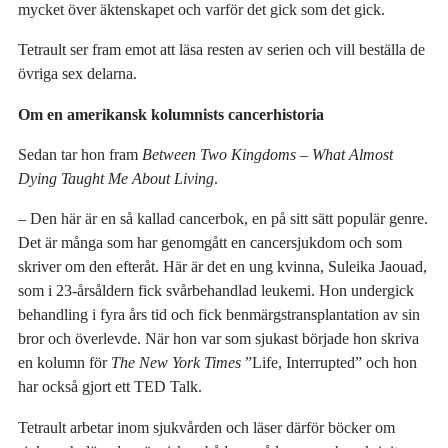
mycket över äktenskapet och varför det gick som det gick.
Tetrault ser fram emot att läsa resten av serien och vill beställa de
övriga sex delarna.
Om en amerikansk kolumnists cancerhistoria
Sedan tar hon fram
Between Two Kingdoms – What Almost
Dying Taught Me About Living
.
– Den här är en så kallad cancerbok, en på sitt sätt populär genre.
Det är många som har genomgått en cancersjukdom och som
skriver om den efteråt. Här är det en ung kvinna, Suleika Jaouad,
som i 23-årsåldern fick svårbehandlad leukemi. Hon undergick
behandling i fyra års tid och fick benmärgstransplantation av sin
bror och överlevde. När hon var som sjukast började hon skriva
en kolumn för
The New York Times
”Life, Interrupted” och hon
har också gjort ett TED Talk.
Tetrault arbetar inom sjukvården och läser därför böcker om