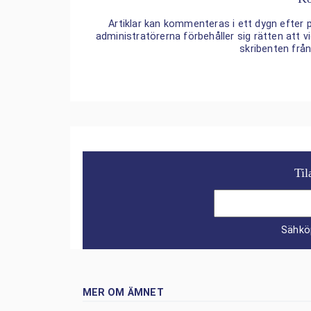
Artiklar kan kommenteras i ett dygn efter p
administratörerna förbehåller sig rätten att
skribenten frå
Til
Sähkö
MER OM ÄMNET