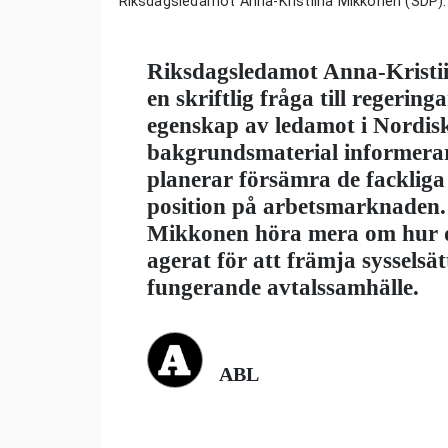
Riksdagsledamot Anna-Kristiina Mikkonen (SDP).
Riksdagsledamot Anna-Kristi
en skriftlig fråga till regerin
egenskap av ledamot i Nordisk
bakgrundsmaterial informerar
planerar försämra de fackliga
position på arbetsmarknaden. M
Mikkonen höra mera om hur d
agerat för att främja sysselsät
fungerande avtalssamhälle.
ABL