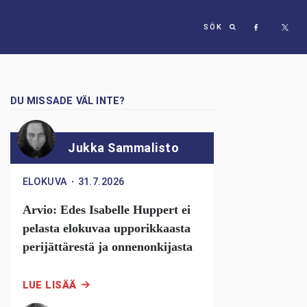
SÖK
DU MISSADE VÄL INTE?
Jukka Sammalisto
ELOKUVA
・
31.7.2026
Arvio: Edes Isabelle Huppert ei
pelasta elokuvaa upporikkaasta
perijättärestä ja onnenonkijasta
LUE LISÄÄ