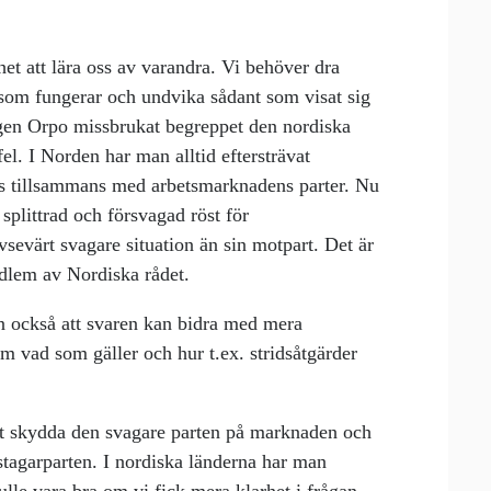
et att lära oss av varandra. Vi behöver dra
t som fungerar och undvika sådant som visat sig
ngen Orpo missbrukat begreppet den nordiska
 fel. I Norden har man alltid eftersträvat
ds tillsammans med arbetsmarknadens parter. Nu
splittrad och försvagad röst för
vsevärt svagare situation än sin motpart. Det är
dlem av Nordiska rådet.
n också att svaren kan bidra med mera
om vad som gäller och hur t.ex. stridsåtgärder
att skydda den svagare parten på marknaden och
stagarparten. I nordiska länderna har man