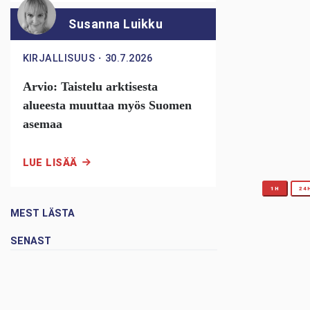
Susanna Luikku
KIRJALLISUUS
・
30.7.2026
Arvio: Taistelu arktisesta
alueesta muuttaa myös Suomen
asemaa
LUE LISÄÄ
1H
24
MEST LÄSTA
SENAST