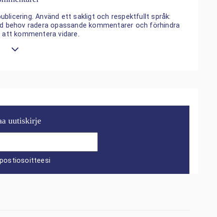
ublicering. Använd ett sakligt och respektfullt språk:
 vid behov radera opassande kommentarer och förhindra
n att kommentera vidare.
aa uutiskirje
postiosoitteesi