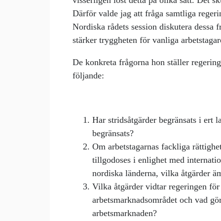
visserligen löst detta på olika sätt. Det s
Därför valde jag att fråga samtliga reger
Nordiska rådets session diskutera dessa f
stärker tryggheten för vanliga arbetstaga
De konkreta frågorna hon ställer regerin
följande:
Har stridsåtgärder begränsats i ert 
begränsats?
Om arbetstagarnas fackliga rättighet
tillgodoses i enlighet med internation
nordiska länderna, vilka åtgärder ä
Vilka åtgärder vidtar regeringen för
arbetsmarknadsområdet och vad görs
arbetsmarknaden?