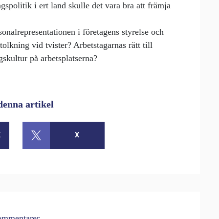
spolitik i ert land skulle det vara bra att främja
rsonalrepresentationen i företagens styrelse och
tolkning vid tvister? Arbetstagarnas rätt till
gskultur på arbetsplatserna?
denna artikel
K
X
mmentarer