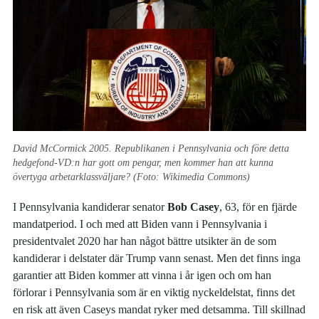
David McCormick 2005. Republikanen i Pennsylvania och före detta
hedgefond-VD:n har gott om pengar, men kommer han att kunna
övertyga arbetarklassväljare? (Foto: Wikimedia Commons)
I Pennsylvania kandiderar senator
Bob Casey
, 63, för en fjärde
mandatperiod. I och med att Biden vann i Pennsylvania i
presidentvalet 2020 har han något bättre utsikter än de som
kandiderar i delstater där Trump vann senast. Men det finns inga
garantier att Biden kommer att vinna i år igen och om han
förlorar i Pennsylvania som är en viktig nyckeldelstat, finns det
en risk att även Caseys mandat ryker med detsamma. Till skillnad