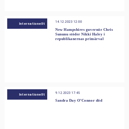
14.12.2023 12:00
Internationellt
New Hampshires guvernör Chris
Sununu stöder Nikki Haley i
republikanernas primärval
9.12.2023 17:45
Internationellt
Sandra Day O’Connor död