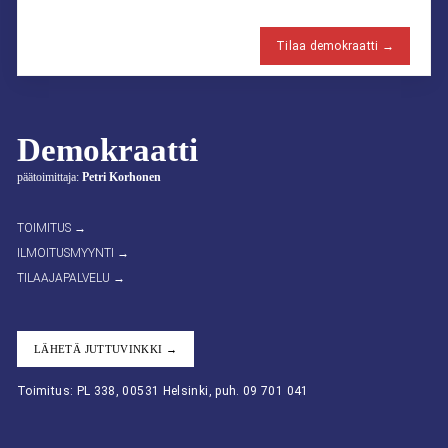
Tilaa demokraatti →
Demokraatti
päätoimittaja:
Petri Korhonen
TOIMITUS →
ILMOITUSMYYNTI →
TILAAJAPALVELU →
LÄHETÄ JUTTUVINKKI →
Toimitus: PL 338, 00531 Helsinki, puh. 09 701 041