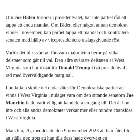
Om
Joe Biden
förlorar i presidentvalet, har inte partiet råd att
tappa ett enda mandat. Om Biden eller någon annan demokrat
vinner i november, kan partiet tappa ett mandat och kontrollera
senaten med hjälp av vicepresidentens utslagsgivande röst.
Varför det blir svårt att försvara majoriteten beror på vilka
delstater som går till val. Den allra svåraste delstaten är West
Virginia som har röstat för
Donald Trump
i två presidentval i
rad med överväldigande marginal.
I praktiken skulle det enda sättet för Demokratiska partiet att
vinna i West Virginia i nuläget vara om den sittande senatorn
Joe
Manchin
hade varit villig att kandidera en gång till. Det är han
inte och alla andra demokrater verkar mer eller mindre chanslösa
i West Virginia.
Manchin, 76, meddelade den 9 november 2023 att han låter bli
att ställa upp trots att han tills dess hade övervägt en