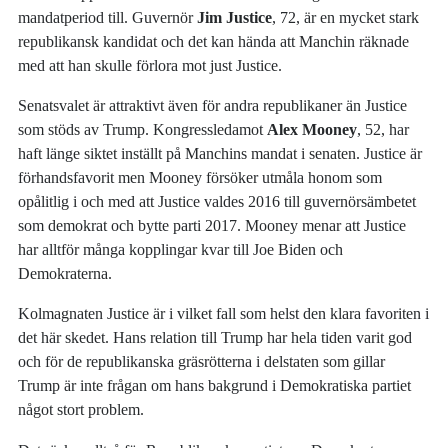
mandatperiod till. Guvernör
Jim Justice
, 72, är en mycket stark
republikansk kandidat och det kan hända att Manchin räknade
med att han skulle förlora mot just Justice.
Senatsvalet är attraktivt även för andra republikaner än Justice
som stöds av Trump. Kongressledamot
Alex Mooney
, 52, har
haft länge siktet inställt på Manchins mandat i senaten. Justice är
förhandsfavorit men Mooney försöker utmåla honom som
opålitlig i och med att Justice valdes 2016 till guvernörsämbetet
som demokrat och bytte parti 2017. Mooney menar att Justice
har alltför många kopplingar kvar till Joe Biden och
Demokraterna.
Kolmagnaten Justice är i vilket fall som helst den klara favoriten i
det här skedet. Hans relation till Trump har hela tiden varit god
och för de republikanska gräsrötterna i delstaten som gillar
Trump är inte frågan om hans bakgrund i Demokratiska partiet
något stort problem.