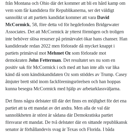
från Montana och Ohio där det kommer att bli en hård kamp om
vem som får kandidera för Republikanerna, ser det väldigt
sannolikt ut att partiets kandidat kommer att vara
David
McCormick
, 58, före detta vd för hegdefonden Bridgewater
Associates. Det att McCormick är ytterst förmögen och troligen
inte behöver slösa resurser på primärvalet ökar hans chanser. Han
kandiderade redan 2022 men förlorade då mycket knappt i
partiets primärval mot
Mehmet Oz
som förlorade mot
demokraten
John Fetterman
. Det resultatet ses nu som en
positiv sak för McCormick i och med att han inte alls var lika
känd då som kändiskandidaten Oz som stöddes av Trump. Casey
åtnjuter brett stöd inom fackföreningsrörelsen och han hoppas
kunna besegra McCormick med hjälp av arbetarklassväljarna.
Det finns några delstater till där det finns en möjlighet för det ena
partiet att ta ett mandat av det andra. Men alla de val där
sannolikheten är störst är sådana där Demokratiska partiet
försvarar ett mandat. De två delstater där en sittande republikansk
senator är förhållandevis svag är Texas och Florida. I båda