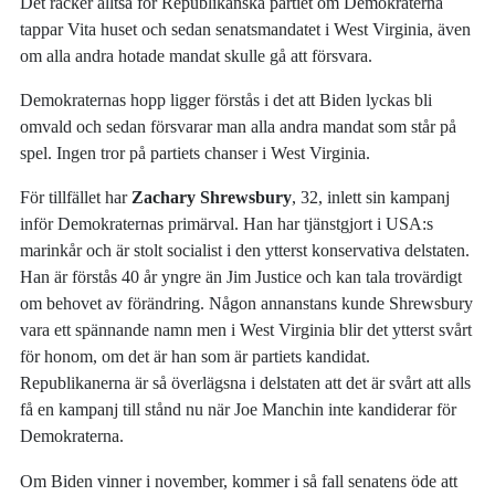
Det räcker alltså för Republikanska partiet om Demokraterna
tappar Vita huset och sedan senatsmandatet i West Virginia, även
om alla andra hotade mandat skulle gå att försvara.
Demokraternas hopp ligger förstås i det att Biden lyckas bli
omvald och sedan försvarar man alla andra mandat som står på
spel. Ingen tror på partiets chanser i West Virginia.
För tillfället har
Zachary Shrewsbury
, 32, inlett sin kampanj
inför Demokraternas primärval. Han har tjänstgjort i USA:s
marinkår och är stolt socialist i den ytterst konservativa delstaten.
Han är förstås 40 år yngre än Jim Justice och kan tala trovärdigt
om behovet av förändring. Någon annanstans kunde Shrewsbury
vara ett spännande namn men i West Virginia blir det ytterst svårt
för honom, om det är han som är partiets kandidat.
Republikanerna är så överlägsna i delstaten att det är svårt att alls
få en kampanj till stånd nu när Joe Manchin inte kandiderar för
Demokraterna.
Om Biden vinner i november, kommer i så fall senatens öde att