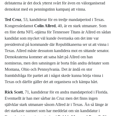
delstaterna är det dock ytterst svårt för även en välorganiserad
demokrat med en penningstinn kampanj att vinna.
Ted Cruz
, 53, kandiderar för en tredje mandatperiod i Texas.
Kongressledamot
Colin Allred
, 40, är en stark utmanare. Som
en före detta NFL-stjärna för Tennessee Titans är Allred en sådan
kandidat som mycket väl kunde överraska om det inte var
presidentval på kommande där Republikanerna ser ut att vinna i
Texas. Allred måste dessutom kandidera mot en sittande senator.
Demokraterna kommer att satsa hårt på Allred om han
nomineras, men den satsningen är borta från andra delstater som
Montana, Ohio och Pennsylvania. Det är ändå en stor
framtidsfråga för partiet att i något skede kunna börja vinna i
Texas och därför gäller det att organisera och kämpa hårt.
Rick Scott
, 71, kandiderar för en andra mandatperiod i Florida.
Eventuellt är han mer sårbar än Cruz men det finns ingen
självklar stark utmanare såsom Allred är i Texas. Än så länge är
det starkaste namnet som har meddelat om sin kandidatur i