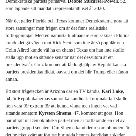
Demokratiska partiets primärval
Debbie Mucarsel-Powell
, 52,
som tappade sitt mandat i representanthuset år 2020.
När det gäller Florida och Texas kommer Demokraterna göra att
stora satsningar men frågan om är det finns realistiska
förhoppningar. Med en namnstark utmanare som saknas i Florida
kunde det gå vägen mot Rick Scott som inte är så populär och
Colin Allred kunde väl ha en chans i Texas om han inte skulle
ställa upp mot en sittande senator när det dessutom är ett
presidentvalår. Cruz kommer att få draghjälp av Republikanska
partiets presidentkandidat, oavsett om det blir Trump eller någon
annan.
Ett stort frågetecken är Arizona där en TV-kändis,
Kari Lake
,
54, är Republikanernas sannolika kandidat. I normala fall skulle
hon vara för extrem för att kunna vinna men ingen vet vad
sittande senatorn
Kyrsten Sinema
, 47, kommer att göra. Hon
har utträtt ur Demokratiska partiet men är fortfarande en del av
partiets grupp i senaten. Om Sinema kandiderar som obunden, är
det mycket svårt att förutse huruvida hennes kandidatur skadar