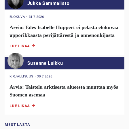
Jukka Sammalisto
ELOKUVA
・
31.7.2026
Arvio: Edes Isabelle Huppert ei pelasta elokuvaa
upporikkaasta perijättärestä ja onnenonkijasta
LUE LISÄÄ
Susanna Luikku
KIRJALLISUUS
・
30.7.2026
Arvio: Taistelu arktisesta alueesta muuttaa myös
Suomen asemaa
LUE LISÄÄ
MEST LÄSTA