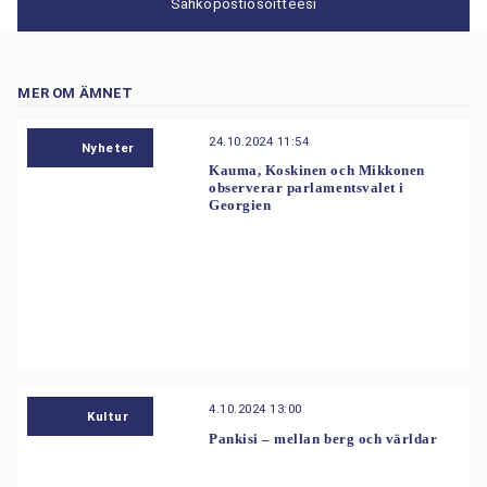
Sähköpostiosoitteesi
MER OM ÄMNET
24.10.2024 11:54
Nyheter
Kauma, Koskinen och Mikkonen
observerar parlamentsvalet i
Georgien
4.10.2024 13:00
Kultur
Pankisi – mellan berg och världar