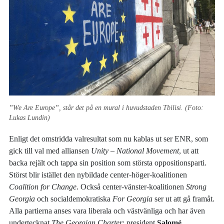
”We Are Europe”, står det på en mural i huvudstaden Tbilisi. (Foto:
Lukas Lundin)
Enligt det omstridda valresultat som nu kablas ut ser ENR, som
gick till val med alliansen
Unity – National Movement
, ut att
backa rejält och tappa sin position som största oppositionsparti.
Störst blir istället den nybildade center-höger-koalitionen
Coalition for Change
. Också center-vänster-koalitionen
Strong
Georgia
och socialdemokratiska
For Georgia
ser ut att gå framåt.
Alla partierna anses vara liberala och västvänliga och har även
undertecknat
The Georgian Charter
; president
Salomé