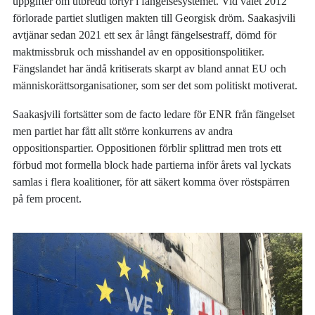
uppgifter om utbredd tortyr i fängelsesystemet. Vid valet 2012
förlorade partiet slutligen makten till Georgisk dröm. Saakasjvili
avtjänar sedan 2021 ett sex år långt fängelsestraff, dömd för
maktmissbruk och misshandel av en oppositionspolitiker.
Fängslandet har ändå kritiserats skarpt av bland annat EU och
människorättsorganisationer, som ser det som politiskt motiverat.
Saakasjvili fortsätter som de facto ledare för ENR från fängelset
men partiet har fått allt större konkurrens av andra
oppositionspartier. Oppositionen förblir splittrad men trots ett
förbud mot formella block hade partierna inför årets val lyckats
samlas i flera koalitioner, för att säkert komma över röstspärren
på fem procent.