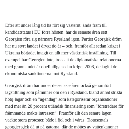
Efter att under lång tid ha rört sig västerut, ända fram till
kandidatstatus i EU förra hösten, har de senaste åren sett
Georgien röra sig närmare Ryssland igen. Partiet Georgisk dröm
har nu styrt landet i drygt tio år – och, framför allt sedan kriget i
Ukraina började, intagit en allt mer västkritisk inställning. Till
exempel har Georgien inte, trots att de diplomatiska relationerna
med grannlandet är obefintliga sedan kriget 2008, deltagit i de
ekonomiska sanktionerna mot Ryssland.
Georgisk dröm har under de senaste åren också genomfört
lagstiftning som påminner om den i Ryssland, bland annat strikta
hbtq-lagar och en ”agentlag” som kategoriserar organisationer
med mer än 20 procent utländsk finansiering som ”företrädare för
främmande makts intressen”. Framför allt den senare lagen
väckte stora protester, både i fjol och i våras. Tiotusentals
georgier gick då ut på gatorna, där de möttes av vattenkanoner