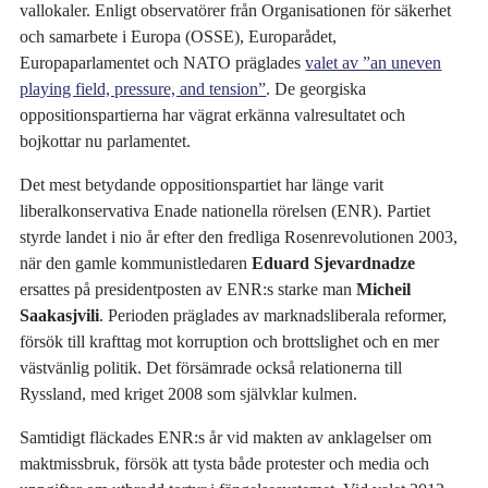
vallokaler. Enligt observatörer från Organisationen för säkerhet
och samarbete i Europa (OSSE), Europarådet,
Europaparlamentet och NATO präglades
valet av ”an uneven
playing field, pressure, and tension”
. De georgiska
oppositionspartierna har vägrat erkänna valresultatet och
bojkottar nu parlamentet.
Det mest betydande oppositionspartiet har länge varit
liberalkonservativa Enade nationella rörelsen (ENR). Partiet
styrde landet i nio år efter den fredliga Rosenrevolutionen 2003,
när den gamle kommunistledaren
Eduard Sjevardnadze
ersattes på presidentposten av ENR:s starke man
Micheil
Saakasjvili
. Perioden präglades av marknadsliberala reformer,
försök till krafttag mot korruption och brottslighet och en mer
västvänlig politik. Det försämrade också relationerna till
Ryssland, med kriget 2008 som självklar kulmen.
Samtidigt fläckades ENR:s år vid makten av anklagelser om
maktmissbruk, försök att tysta både protester och media och