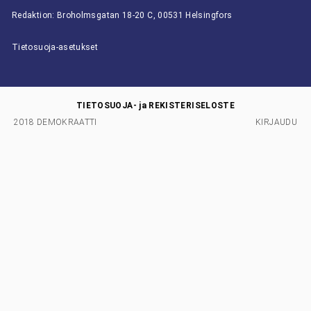
Redaktion: Broholmsgatan 18-20 C, 00531 Helsingfors
Tietosuoja-asetukset
TIETOSUOJA- ja REKISTERISELOSTE
2018 DEMOKRAATTI
KIRJAUDU