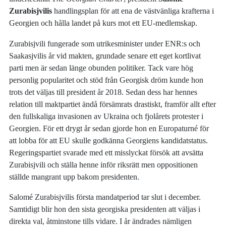
Zurabisjvilis
handlingsplan för att ena de västvänliga krafterna i
Georgien och hålla landet på kurs mot ett EU-medlemskap.
Zurabisjvili fungerade som utrikesminister under ENR:s och
Saakasjvilis år vid makten, grundade senare ett eget kortlivat
parti men är sedan länge obunden politiker. Tack vare hög
personlig popularitet och stöd från Georgisk dröm kunde hon
trots det väljas till president år 2018. Sedan dess har hennes
relation till maktpartiet ändå försämrats drastiskt, framför allt efter
den fullskaliga invasionen av Ukraina och fjolårets protester i
Georgien. För ett drygt år sedan gjorde hon en Europaturné för
att lobba för att EU skulle godkänna Georgiens kandidatstatus.
Regeringspartiet svarade med ett misslyckat försök att avsätta
Zurabisjvili och ställa henne inför riksrätt men oppositionen
ställde mangrant upp bakom presidenten.
Salomé Zurabisjvilis första mandatperiod tar slut i december.
Samtidigt blir hon den sista georgiska presidenten att väljas i
direkta val, åtminstone tills vidare. I år ändrades nämligen