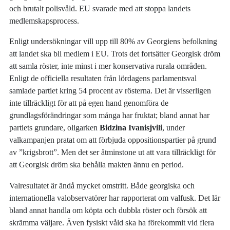
och brutalt polisvåld. EU svarade med att stoppa landets
medlemskapsprocess.
Enligt undersökningar vill upp till 80% av Georgiens befolkning
att landet ska bli medlem i EU. Trots det fortsätter Georgisk dröm
att samla röster, inte minst i mer konservativa rurala områden.
Enligt de officiella resultaten från lördagens parlamentsval
samlade partiet kring 54 procent av rösterna. Det är visserligen
inte tillräckligt för att på egen hand genomföra de
grundlagsförändringar som många har fruktat; bland annat har
partiets grundare, oligarken
Bidzina Ivanisjvili
, under
valkampanjen pratat om att förbjuda oppositionspartier på grund
av ”krigsbrott”. Men det ser åtminstone ut att vara tillräckligt för
att Georgisk dröm ska behålla makten ännu en period.
Valresultatet är ändå mycket omstritt. Både georgiska och
internationella valobservatörer har rapporterat om valfusk. Det lär
bland annat handla om köpta och dubbla röster och försök att
skrämma väljare. Även fysiskt våld ska ha förekommit vid flera