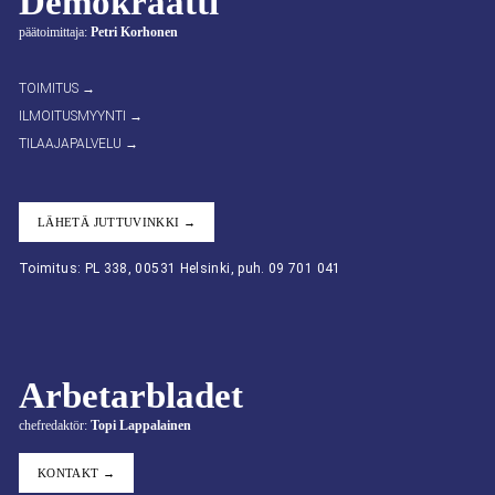
Demokraatti
päätoimittaja:
Petri Korhonen
TOIMITUS →
ILMOITUSMYYNTI →
TILAAJAPALVELU →
LÄHETÄ JUTTUVINKKI →
Toimitus: PL 338, 00531 Helsinki, puh. 09 701 041
Arbetarbladet
chefredaktör:
Topi Lappalainen
KONTAKT →