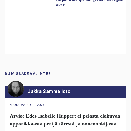
De politiska spänningarna i Georgien
ökar
DU MISSADE VÄL INTE?
Jukka Sammalisto
ELOKUVA
・
31.7.2026
Arvio: Edes Isabelle Huppert ei pelasta elokuvaa
upporikkaasta perijättärestä ja onnenonkijasta