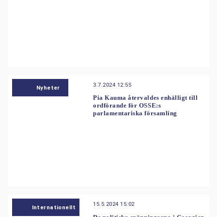
3.7.2024 12:55
Nyheter
Pia Kauma återvaldes enhälligt till
ordförande för OSSE:s
parlamentariska församling
15.5.2024 15:02
Internationellt