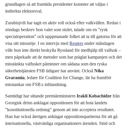
grundlagen så att framtida presidenter kommer att väljas i
indirekta elektorsval.
Zurabisjvili har tagit en aktiv roll också efter valkvällen. Redan i
söndags beskrev hon valet som stulet, talade om en ”rysk
specialoperation” och upppmanade folket att ta till gatorna för att
visa sitt missnöje. I en intervju med
Reuters
under måndagen
ville hon inte direkt beskylla Ryssland för medhjälp till valfusk –
men påpekade att de metoder som har präglat kampanjen och det
misstänkta valfusket påminner om sådana som den ryska
säkerhetstjänsten FSB tidigare har använt. Också
Nika
Gvaramia
, ledare för Coalition for Change, lär ha framfört
misstankar om FSB:s inblandning.
Samtidigt har sittande premiärministern
Irakli Kobachidze
från
Georgisk dröm anklagat oppositionen för att hota landets
”konstitutionella ordning” genom att inte acceptera resultatet.
Han har också återigen anklagat oppositionspartierna för att gå
internationella, västvänliga organisationers ärenden. Stöd och