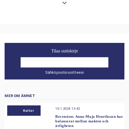
Tilaa uutiskirje
Sähköpostiosoitteesi
MER OM ÄMNET
10.1.2024 13:42
Kultur
Recension: Anna-Maja Henriksson har
balanserat mellan makten och
ärligheten