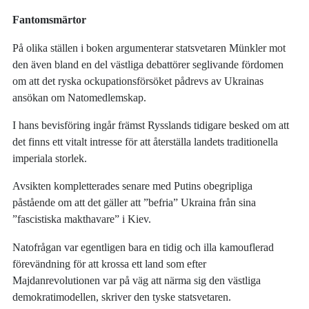
Fantomsmärtor
På olika ställen i boken argumenterar statsvetaren Münkler mot
den även bland en del västliga debattörer seglivande fördomen
om att det ryska ockupationsförsöket pådrevs av Ukrainas
ansökan om Natomedlemskap.
I hans bevisföring ingår främst Rysslands tidigare besked om att
det finns ett vitalt intresse för att återställa landets traditionella
imperiala storlek.
Avsikten kompletterades senare med Putins obegripliga
påstående om att det gäller att ”befria” Ukraina från sina
”fascistiska makthavare” i Kiev.
Natofrågan var egentligen bara en tidig och illa kamouflerad
förevändning för att krossa ett land som efter
Majdanrevolutionen var på väg att närma sig den västliga
demokratimodellen, skriver den tyske statsvetaren.