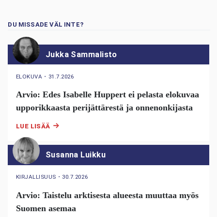
DU MISSADE VÄL INTE?
Jukka Sammalisto
ELOKUVA
・
31.7.2026
Arvio: Edes Isabelle Huppert ei pelasta elokuvaa
upporikkaasta perijättärestä ja onnenonkijasta
LUE LISÄÄ
Susanna Luikku
KIRJALLISUUS
・
30.7.2026
Arvio: Taistelu arktisesta alueesta muuttaa myös
Suomen asemaa