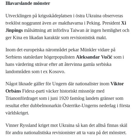
Illavarslande mönster
Utvecklingen på krigsskådeplatsen i östra Ukraina observeras
tveklöst noggrannt även av makthavarna i Peking. President
Xi
Jinpings
målsättning att införliva Taiwan är ingen hemlighet och
ger Kina en likadan karaktär som revisionistisk makt.
Inom det europeiska närområdet pekar Münkler vidare på
Serbiens statsledare högerpopulisten
Aleksandar Vučić
som i
hans värdering strävar efter att återvinna gamla serbiska
landområden som t ex Kosovo.
Något liknade gäller för Ungern där nationalister inom
Viktor
Orbáns
Fidesz-parti väcker historiskt missnöje med
Trianonfördraget som i juni 1920 fastslog landets gränser som
resultat efter dubbelmonarkin Österrike-Ungerns nederlag i första
världskriget.
Vinner Ryssland kriget mot Ukraina så kan det alltså finnas skäl
för andra nationalistiska revisionister att ta vara på det mönstret.