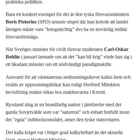
praktiska politiken.
Bara ett konkret exempel för det är den tyska försvarsministern
Boris Pistorius
(SPD) senaste utspel där han krävde att landet
återigen måste vara ”kriegstüchtig” dvs ha en trovärdig militär
försvarsförmåga.
När Sveriges minister för civilt försvar moderaten
Carl-Oskar
Bohlin
i januari larmade om att det ”kan bli krig” rörde han sig i
ett likadant mönster om ett nödvändigt paradigmskifte.
Ansvaret för att väststaternas nedrustningsduvor kallas hem och
ersätts av upprustningshökar kan enligt Herfried Münklers
bevisföring endast sökas hos makthavarna i Kreml.
Ryssland idag är en brandfarlig nation i jämförelse med det
gamla Sovjetvälde som var ”saturerat” och enbart hotfullt inom
det ”egna” östblocksområdet, anser den tyske statsvetaren.
Det kalla kriget var i högre grad kalkylerbart än det aktuella
läget, menar Herfried Münkler.