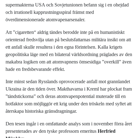
supermakterna USA och Sovjetunionen befann sig i en ohejdad
och irrationell kapprustningsspiral främst med
överdimensionerade atomvapenarsenaler.
Att ”cigaretten“ aldrig tändes berodde inte på en humanistiskt
orienterad fredsvilja utan på beslutsfattarnas militära insikt om att
ett anfall skulle resultera i den egna förintelsen. Kalla krigets
geopolitiska läge med en bilateral världsordning präglades av den
makabra logiken om att atomvapnens ömsesidiga ”overkill” även
hade en fredsbevarande effekt.
Inte minst sedan Rysslands oprovocerade anfall mot grannlandet
Ukraina är den tiden över. Makthavarna i Kreml har plockat fram
”tändstickorna” och deras atomvapenpotential muterade till en
hotfaktor som möjliggör ett krig under den tröskeln med syftet att
återskapa historiska gränsdragningar.
Den tesen ingår i en omfattande analys som i november förra året
presenterades av den tyske professorn emeritus
Herfried