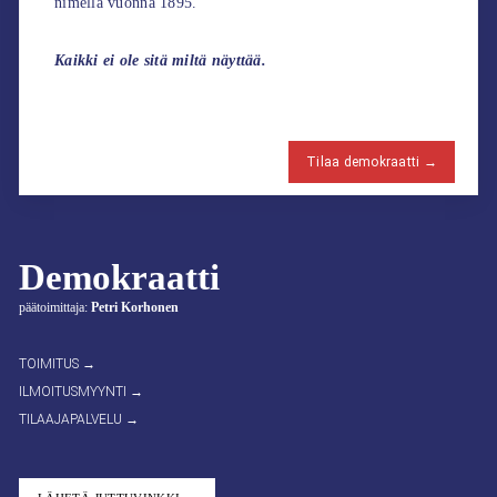
nimellä vuonna 1895.
Kaikki ei ole sitä miltä näyttää.
Tilaa demokraatti →
Demokraatti
päätoimittaja:
Petri Korhonen
TOIMITUS →
ILMOITUSMYYNTI →
TILAAJAPALVELU →