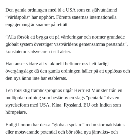
Den gamla ordningen med bl a USA som en självutnämnd
”världspolis“ har upphört. Förenta staternas internationella
engagemang är snarare på reträtt.
”Alla försök att bygga ett på värderingar och normer grundade
globalt system överstiger västvärldens gemensamma prestanda”,
konstaterar statsvetaren i sitt alster.
Han anser vidare att vi aktuellt befinner oss i ett farligt
övergångsläge då den gamla ordningen håller på att upplösas och
den nya ännu inte har etablerats.
I en försiktig framtidsprognos utgår Herfried Münkler från en
multipolar ordning som består av en slags ”pentarki” dvs en
styrelseform med USA, Kina, Ryssland, EU och Indien som
hörnpelare.
Enligt honom har dessa ”globala spelare” redan stormaktstatus
eller motsvarande potential och bör söka nya jämvikts- och