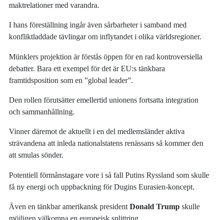
maktrelationer med varandra.
I hans föreställning ingår även sårbarheter i samband med
konfliktladdade tävlingar om inflytandet i olika världsregioner.
Münklers projektion är förstås öppen för en rad kontroversiella
debatter. Bara ett exempel för det är EU:s tänkbara
framtidsposition som en ”global leader”.
Den rollen förutsätter emellertid unionens fortsatta integration
och sammanhållning.
Vinner däremot de aktuellt i en del medlemsländer aktiva
strävandena att inleda nationalstatens renässans så kommer den
att smulas sönder.
Potentiell förmånstagare vore i så fall Putins Ryssland som skulle
få ny energi och uppbackning för Dugins Eurasien-koncept.
Även en tänkbar amerikansk president
Donald Trump
skulle
möjligen välkomna en europeisk splittring.