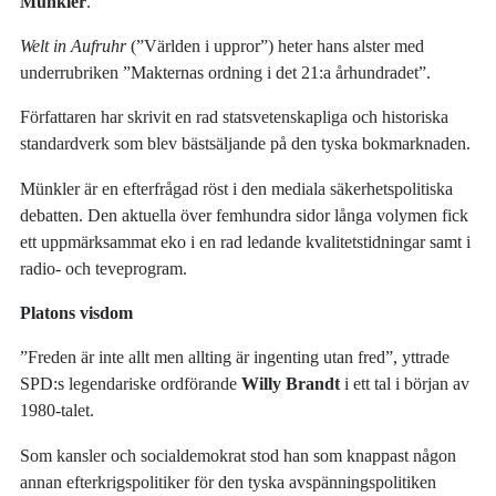
Münkler
.
Welt in Aufruhr
(”Världen i uppror”) heter hans alster med
underrubriken ”Makternas ordning i det 21:a århundradet”.
Författaren har skrivit en rad statsvetenskapliga och historiska
standardverk som blev bästsäljande på den tyska bokmarknaden.
Münkler är en efterfrågad röst i den mediala säkerhetspolitiska
debatten. Den aktuella över femhundra sidor långa volymen fick
ett uppmärksammat eko i en rad ledande kvalitetstidningar samt i
radio- och teveprogram.
Platons visdom
”Freden är inte allt men allting är ingenting utan fred”, yttrade
SPD:s legendariske ordförande
Willy Brandt
i ett tal i början av
1980-talet.
Som kansler och socialdemokrat stod han som knappast någon
annan efterkrigspolitiker för den tyska avspänningspolitiken