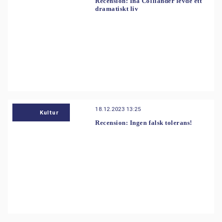
Recension: Ina Colliander levde ett
dramatiskt liv
18.12.2023 13:25
Kultur
Recension: Ingen falsk tolerans!