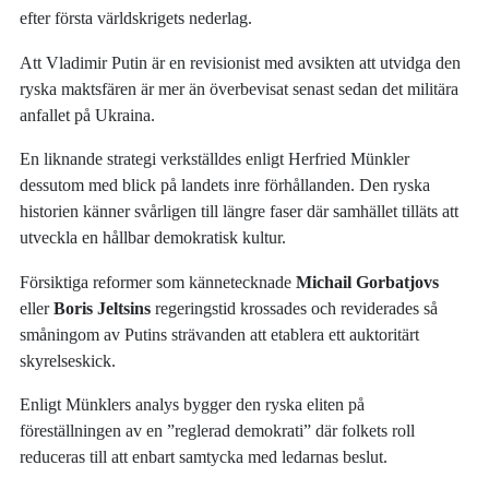
efter första världskrigets nederlag.
Att Vladimir Putin är en revisionist med avsikten att utvidga den
ryska maktsfären är mer än överbevisat senast sedan det militära
anfallet på Ukraina.
En liknande strategi verkställdes enligt Herfried Münkler
dessutom med blick på landets inre förhållanden. Den ryska
historien känner svårligen till längre faser där samhället tilläts att
utveckla en hållbar demokratisk kultur.
Försiktiga reformer som kännetecknade
Michail Gorbatjovs
eller
Boris Jeltsins
regeringstid krossades och reviderades så
småningom av Putins strävanden att etablera ett auktoritärt
skyrelseskick.
Enligt Münklers analys bygger den ryska eliten på
föreställningen av en ”reglerad demokrati” där folkets roll
reduceras till att enbart samtycka med ledarnas beslut.