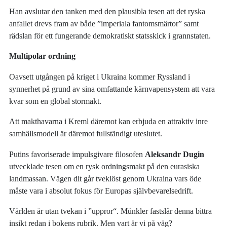
Han avslutar den tanken med den plausibla tesen att det ryska
anfallet drevs fram av både ”imperiala fantomsmärtor” samt
rädslan för ett fungerande demokratiskt statsskick i grannstaten.
Multipolar ordning
Oavsett utgången på kriget i Ukraina kommer Ryssland i
synnerhet på grund av sina omfattande kärnvapensystem att vara
kvar som en global stormakt.
Att makthavarna i Kreml däremot kan erbjuda en attraktiv inre
samhällsmodell är däremot fullständigt uteslutet.
Putins favoriserade impulsgivare filosofen
Aleksandr Dugin
utvecklade tesen om en rysk ordningsmakt på den eurasiska
landmassan. Vägen dit går tveklöst genom Ukraina vars öde
måste vara i absolut fokus för Europas självbevarelsedrift.
Världen är utan tvekan i ”uppror“. Münkler fastslår denna bittra
insikt redan i bokens rubrik. Men vart är vi på väg?