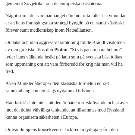
gentemot Sovjetriket och de europeiska öststaterna.
Något som i det sammanhanget däremot ofta faller i skymundan
är att hans framgångsrika strategi byggde på ett starkt västtyskt
försvar samt medlemskap inom Natoalliansen.
Outtalat och utan aggressiv framtoning följde Brandt visdomen
av den grekiske filosofen
Platon
. ”Si vis pacem para bellum”
lyder hans välkända insikt på latin som på svenska bäst tolkas
som uppmaning om att vara förberedd för krig när man vill ha
fred.
Även Münkler åberopar den klassiska formeln i en rad
sammanhang som en slags nygammal tidsanda.
Han fastslår inte minst att den är både resurskrävande och skaver
mot det tidiga välvilliga tänkandet att tillsammas med Ryssland
kunna organisera säkerheten i Europa.
Omvändningens konsekvenser fick redan tydliga spår i den