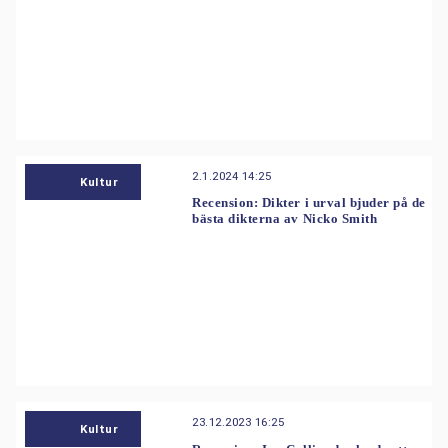
2.1.2024 14:25
Kultur
Recension: Dikter i urval bjuder på de
bästa dikterna av Nicko Smith
23.12.2023 16:25
Kultur