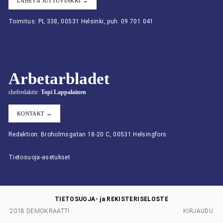
LÄHETÄ JUTTUVINKKI →
Toimitus: PL 338, 00531 Helsinki, puh. 09 701 041
Arbetarbladet
chefredaktör:
Topi Lappalainen
KONTAKT →
Redaktion: Broholmsgatan 18-20 C, 00531 Helsingfors
Tietosuoja-asetukset
TIETOSUOJA- ja REKISTERISELOSTE
2018 DEMOKRAATTI
KIRJAUDU