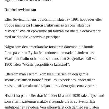
Dubbel revisionism
Efter Sovjetunionens upplösning i slutet av 1991 hoppades eller
trodde många på
Francis Fukuyamas
tes om ”slutet på
historien“ dvs ett epokskifte till förmån för liberala demokratier
med marknadsekonomiska principer.
Något som den amerikanske forskaren däremot inte kunde
förutspå var att Ryska federationen hamnade i händerna av
Vladimir Putin
och andra som anser att Sovjetrikets fall var
1900-talets ”största geopolitiska katastrof”.
Eftersom man i Kreml kom till slutsatsen att den gamla
stormaktsstatusen borde återställas utvecklades landet till en
revisionistisk makt med viljan att revidera gränserna västerut.
Historiska paralleller drar Münkler bl a med 1930-talets Tyskland
som efter nazisternas maktövertagande drevs av äventyrliga
ambitioner att revidera Versaillesavtalet och därmed reslutaten