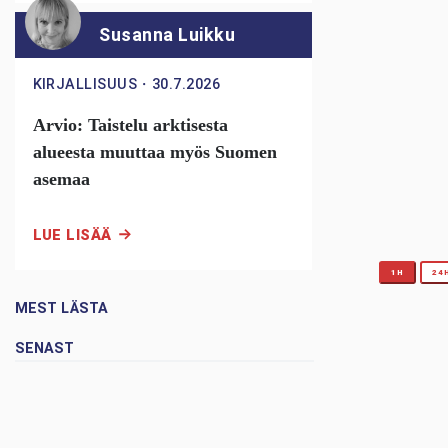
Susanna Luikku
KIRJALLISUUS
・
30.7.2026
Arvio: Taistelu arktisesta
alueesta muuttaa myös Suomen
asemaa
LUE LISÄÄ
1H
24
MEST LÄSTA
SENAST