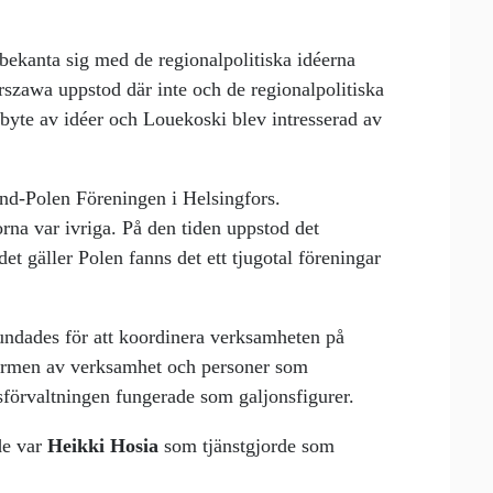
 bekanta sig med de regionalpolitiska idéerna
rszawa uppstod där inte och de regionalpolitiska
byte av idéer och Louekoski blev intresserad av
and-Polen Föreningen i Helsingfors.
rna var ivriga. På den tiden uppstod det
et gäller Polen fanns det ett tjugotal föreningar
ndades för att koordinera verksamheten på
 formen av verksamhet och personer som
sförvaltningen fungerade som galjonsfigurer.
de var
Heikki Hosia
som tjänstgjorde som