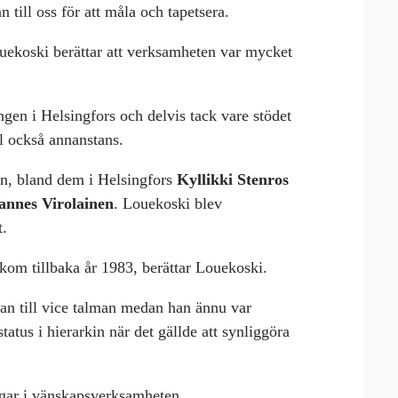
ill oss för att måla och tapetsera.
ekoski berättar att verksamheten var mycket
gen i Helsingfors och delvis tack vare stödet
l också annanstans.
n, bland dem i Helsingfors
Kyllikki Stenros
annes Virolainen
. Louekoski blev
t.
kom tillbaka år 1983, berättar Louekoski.
han till vice talman medan han ännu var
atus i hierarkin när det gällde att synliggöra
gar i vänskapsverksamheten.