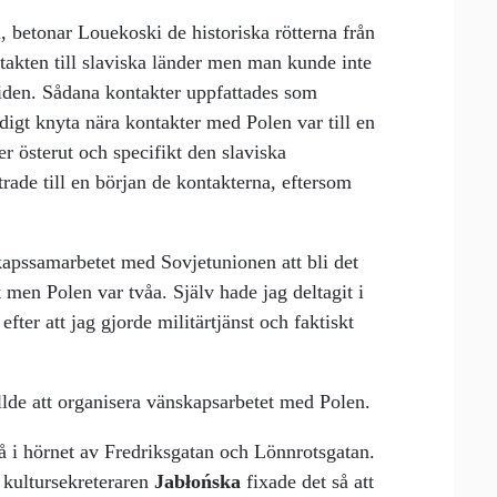
, betonar Louekoski de historiska rötterna från
ntakten till slaviska länder men man kunde inte
iden. Sådana kontakter uppfattades som
idigt knyta nära kontakter med Polen var till en
ner österut och specifikt den slaviska
rade till en början de kontakterna, eftersom
pssamarbetet med Sovjetunionen att bli det
ut men Polen var tvåa. Själv hade jag deltagit i
fter att jag gjorde militärtjänst och faktiskt
llde att organisera vänskapsarbetet med Polen.
rå i hörnet av Fredriksgatan och Lönnrotsgatan.
 kultursekreteraren
Jabłońska
fixade det så att