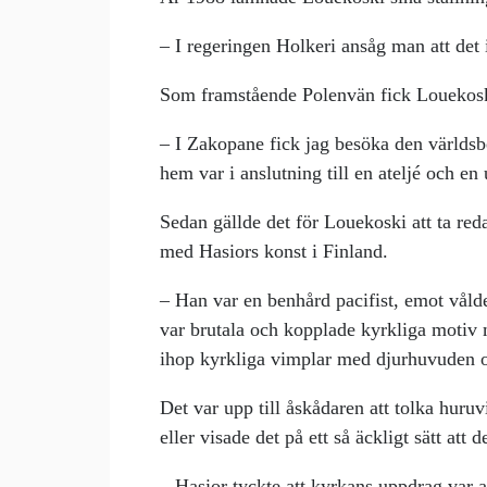
– I regeringen Holkeri ansåg man att det
Som framstående Polenvän fick Louekoski 
– I Zakopane fick jag besöka den värld
hem var i anslutning till en ateljé och en 
Sedan gällde det för Louekoski att ta red
med Hasiors konst i Finland.
– Han var en benhård pacifist, emot vål
var brutala och kopplade kyrkliga motiv 
ihop kyrkliga vimplar med djurhuvuden 
Det var upp till åskådaren att tolka huru
eller visade det på ett så äckligt sätt att
– Hasior tyckte att kyrkans uppdrag var a