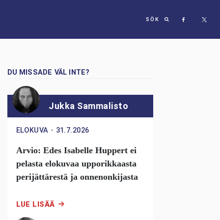
SÖK
DU MISSADE VÄL INTE?
Jukka Sammalisto
ELOKUVA
・
31.7.2026
Arvio: Edes Isabelle Huppert ei
pelasta elokuvaa upporikkaasta
perijättärestä ja onnenonkijasta
LUE LISÄÄ