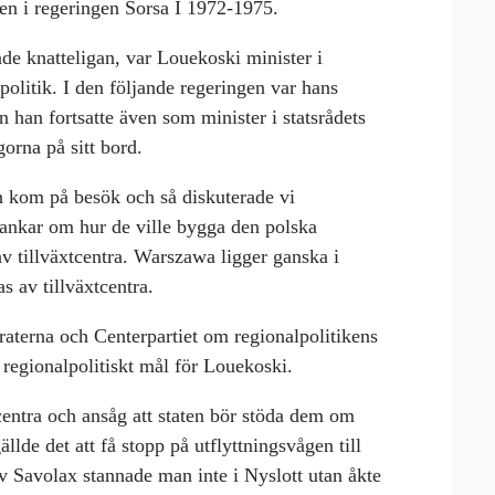
iden i regeringen Sorsa I 1972-1975.
ade knatteligan, var Louekoski minister i
politik. I den följande regeringen var hans
 han fortsatte även som minister i statsrådets
gorna på sitt bord.
n kom på besök och så diskuterade vi
 tankar om hur de ville bygga den polska
av tillväxtcentra. Warszawa ligger ganska i
s av tillväxtcentra.
raterna och Centerpartiet om regionalpolitikens
 regionalpolitiskt mål för Louekoski.
centra och ansåg att staten bör stöda dem om
ällde det att få stopp på utflyttningsvågen till
av Savolax stannade man inte i Nyslott utan åkte