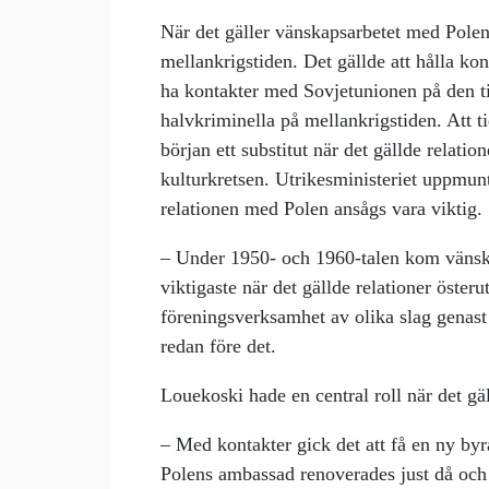
När det gäller vänskapsarbetet med Polen
mellankrigstiden. Det gällde att hålla ko
ha kontakter med Sovjetunionen på den t
halvkriminella på mellankrigstiden. Att t
början ett substitut när det gällde relatio
kulturkretsen. Utrikesministeriet uppmunt
relationen med Polen ansågs vara viktig.
– Under 1950- och 1960-talen kom vänska
viktigaste när det gällde relationer öster
föreningsverksamhet av olika slag genast e
redan före det.
Louekoski hade en central roll när det gä
– Med kontakter gick det att få en ny by
Polens ambassad renoverades just då och