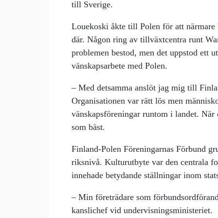
till Sverige.
Louekoski åkte till Polen för att närmare
där. Någon ring av tillväxtcentra runt Wa
problemen bestod, men det uppstod ett ut
vänskapsarbete med Polen.
– Med detsamma anslöt jag mig till Finl
Organisationen var rätt lös men människo
vänskapsföreningar runtom i landet. När d
som bäst.
Finland-Polen Föreningarnas Förbund gru
riksnivå. Kulturutbyte var den centrala
innehade betydande ställningar inom stat
– Min företrädare som förbundsordföran
kanslichef vid undervisningsministeriet.