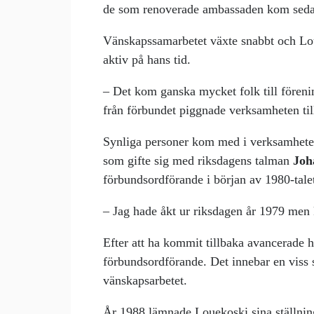
de som renoverade ambassaden kom sedan t
Vänskapssamarbetet växte snabbt och Lou
aktiv på hans tid.
– Det kom ganska mycket folk till förenin
från förbundet piggnade verksamheten til
Synliga personer kom med i verksamhete
som gifte sig med riksdagens talman
Joh
förbundsordförande i början av 1980-tale
– Jag hade åkt ur riksdagen år 1979 men 
Efter att ha kommit tillbaka avancerade 
förbundsordförande. Det innebar en viss st
vänskapsarbetet.
År 1988 lämnade Louekoski sina ställnin