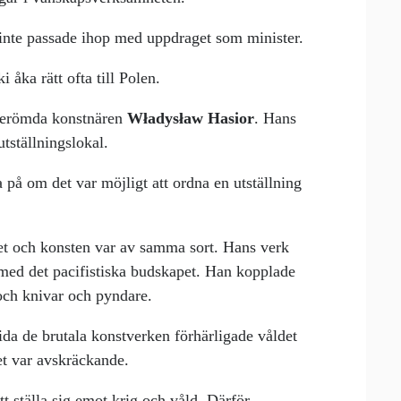
 inte passade ihop med uppdraget som minister.
åka rätt ofta till Polen.
sberömda konstnären
Władysław Hasior
. Hans
utställningslokal.
a på om det var möjligt att ordna en utställning
det och konsten var av samma sort. Hans verk
med det pacifistiska budskapet. Han kopplade
och knivar och pyndare.
vida de brutala konstverken förhärligade våldet
 det var avskräckande.
tt ställa sig emot krig och våld. Därför