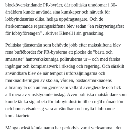
blocköverskridande PR-byråer, där politiska ungdomar i 30-
årsåldern kunde använda sina kunskaper och nätverk för
lobbyindustrins olika, heliga uppdragstagare. Och de
återkommande regeringsskiftena blev sedan ”en rekryteringsfest
för lobbyföretagen” , skriver Klenell i sin granskning.
Politiska tjänstemän som behövde jobb efter maktskiftena blev
rena buffébordet för PR-byråerna att plocka de ”bästa och
smartaste” hantverkskunniga politrukerna ur – och med färska
ingångar och kompisnätverk i riksdag och regering. Och särskilt
användbara blev de när tempot i utförsäljningarna och
marknadifieringen av skolan, vården, bostadsmarknadens
allmännytta och annan gemensam välfärd avreglerade och fick
allt mera av vinststyrande inslag. Även politiska motståndare som
kunde tänka sig arbeta för lobbyindustrin till en rejäl månadslön
och bonus visade sig vara användbara och nytta i lobbande
kontaktarbete.
Många också kända namn har periodvis varut verksamma i den