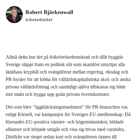
Robert Björkenwall
Arbetarbladet
Alltså detta hur det på folkrörelsedemokrati och tillit byggda
Sverige släppt fram en politisk elit som skamlöst utnyttjar alla
tänkbara kryphål och svängdörrar mellan regering, riksdag och
PR-byråer för att lobba för välfärdskapitalistiska skol- och andra
privata välfärdsföretag och samtidigt själva tillskansa sig både
mer makt och bygga upp goda privata överinkomster.
Det som blev ”äggkläckningsmaskinen” för PR-branschen var,
enligt Klenell, var kampanjen för Sveriges EU-medlemskap. Då
förenades EU-positiva vänster- och högermänniskor, bildade
allianser och började umgås och visa sig trivas med varandra.
Därifrån var steget sedan kort och svängdörren öppen till