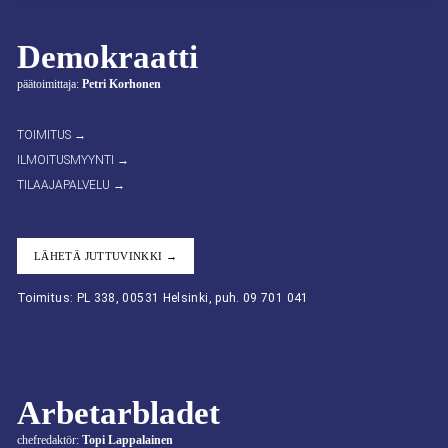
Demokraatti
päätoimittaja:
Petri Korhonen
TOIMITUS →
ILMOITUSMYYNTI →
TILAAJAPALVELU →
LÄHETÄ JUTTUVINKKI →
Toimitus: PL 338, 00531 Helsinki, puh. 09 701 041
Arbetarbladet
chefredaktör:
Topi Lappalainen