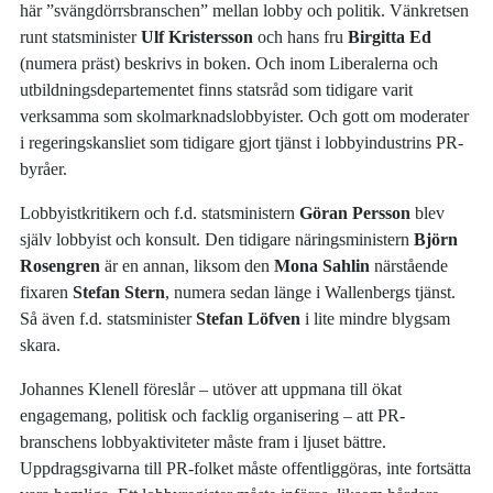
här ”svängdörrsbranschen” mellan lobby och politik. Vänkretsen
runt statsminister
Ulf Kristersson
och hans fru
Birgitta Ed
(numera präst) beskrivs in boken. Och inom Liberalerna och
utbildningsdepartementet finns statsråd som tidigare varit
verksamma som skolmarknadslobbyister. Och gott om moderater
i regeringskansliet som tidigare gjort tjänst i lobbyindustrins PR-
byråer.
Lobbyistkritikern och f.d. statsministern
Göran Persson
blev
själv lobbyist och konsult. Den tidigare näringsministern
Björn
Rosengren
är en annan, liksom den
Mona Sahlin
närstående
fixaren
Stefan Stern
, numera sedan länge i Wallenbergs tjänst.
Så även f.d. statsminister
Stefan Löfven
i lite mindre blygsam
skara.
Johannes Klenell föreslår – utöver att uppmana till ökat
engagemang, politisk och facklig organisering – att PR-
branschens lobbyaktiviteter måste fram i ljuset bättre.
Uppdragsgivarna till PR-folket måste offentliggöras, inte fortsätta