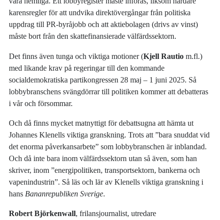
vara hemliga. Ett lobbyregister måste införas, liksom hårdare
karensregler för att undvika direktövergångar från politiska
uppdrag till PR-byråjobb och att aktiebolagen (drivs av vinst)
måste bort från den skattefinansierade välfärdssektorn.
Det finns även tunga och viktiga motioner (
Kjell Rautio
m.fl.)
med likande krav på regeringar till den kommande
socialdemokratiska partikongressen 28 maj – 1 juni 2025. Så
lobbybranschens svängdörrar till politiken kommer att debatteras
i vår och försommar.
Och då finns mycket matnyttigt för debattsugna att hämta ut
Johannes Klenells viktiga granskning. Trots att ”bara snuddat vid
det enorma påverkansarbete” som lobbybranschen är inblandad.
Och då inte bara inom välfärdssektorn utan så även, som han
skriver, inom ”energipolitiken, transportsektorn, bankerna och
vapenindustrin”. Så läs och lär av Klenells viktiga granskning i
hans
Bananrepubliken Sverige
.
Robert Björkenwall
, frilansjournalist, utredare