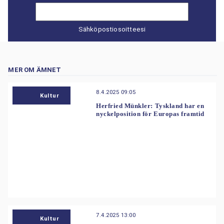
Sähköpostiosoitteesi
MER OM ÄMNET
8.4.2025 09:05
Kultur
Herfried Münkler: Tyskland har en
nyckelposition för Europas framtid
7.4.2025 13:00
Kultur