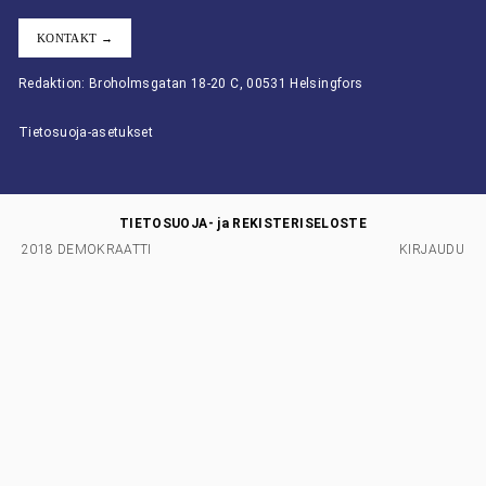
KONTAKT →
Redaktion: Broholmsgatan 18-20 C, 00531 Helsingfors
Tietosuoja-asetukset
TIETOSUOJA- ja REKISTERISELOSTE
2018 DEMOKRAATTI
KIRJAUDU