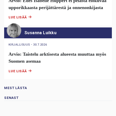
Arvio: Edes Isabelle Huppert ei pelasta elokuvaa
upporikkaasta perijättärestä ja onnenonkijasta
LUE LISÄÄ
Susanna Luikku
KIRJALLISUUS
・
30.7.2026
Arvio: Taistelu arktisesta alueesta muuttaa myös
Suomen asemaa
LUE LISÄÄ
MEST LÄSTA
SENAST