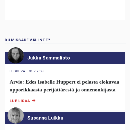
DU MISSADE VÄL INTE?
Jukka Sammalisto
ELOKUVA
・
31.7.2026
Arvio: Edes Isabelle Huppert ei pelasta elokuvaa
upporikkaasta perijättärestä ja onnenonkijasta
LUE LISÄÄ
Susanna Luikku