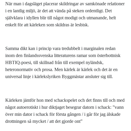
När man i dagsläget placerar skildringar av samkönade relationer
i en lantlig miljö, är det att vända på steken ordentligt. Det
självklara i idyllen blir till något modigt och utmanande, helt
enkelt för att kärleken som skildras är lesbisk.
Samma dikt kan i princip vara tredubbelt i marginalen redan
inom den finlandssvenska litteraturens ramar som österbottnisk
HBTIQ-poesi, till skillnad från till exempel nyländsk,
heteronormativ och prosa. Men kärlek är kärlek och det är en
universal linje i kärlekslyriken Byggmästar ansluter sig till.
Kärleken jämför hon med schackspelet och det finns till och med
något autoerotiskt i hur diktjaget besegrar datorn i schack: ”vann
över min dator i schack för första gången / i går för jag älskade
drottningen så mycket / att det gjorde ont”