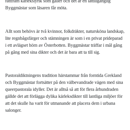
rättfram kärlekslyrik som gäller och det är en lättillgänglig
Byggmästar som läsaren får möta.
Allt som behövs är två kvinnor, folkdräkter, natursköna landskap,
lite regnbågsfärger och stämningen är som i en privat prideparad
i ett avlägset hörn av Österbotten. Byggmästar träffar i mål gång
på gång med sina dikter och det är bara att ta till sig.
Pastoraldiktningens tradition härstammar från forntida Grekland
och Byggmästar fortsätter på den välbevandrade vägen med sina
queerpastorala idyller. Det är alltså så att för flera århundraden
gällde det att förlägga dylika kärleksdikter till lantliga miljöer för
att det skulle ha varit för utmanande att placera dem i urbana
salonger.