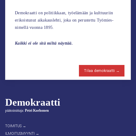
Demokraatti on politiikkaan, työelämään ja kulttuuriin
erikoistunut aikakauslehti, joka on perustettu Työmies-
nimellä vuonna 1895.
Kaikki ei ole sitä miltä näyttää.
Tilaa demokraatti →
Demokraatti
päätoimittaja:
Petri Korhonen
TOIMITUS →
ILMOITUSMYYNTI →